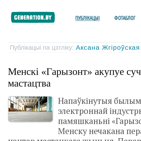
Аксана Жгіроўска
Публікацыі па цэтліку:
Менскі «Гарызонт» акупуе суч
мастацтва
Напаўкінутыя былым
электроннай індустры
памяшканьні «Гарызо
Менску нечакана пер