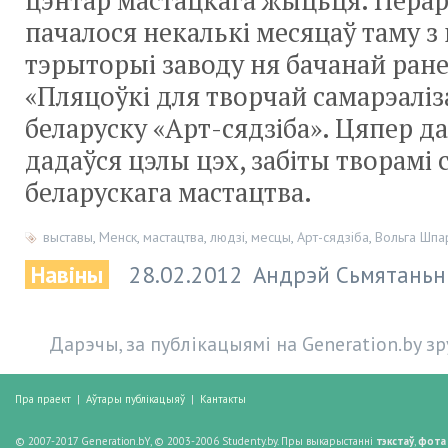
цэнтар мастацкага жыцьця. Пера
пачалося некалькі месяцаў таму з
тэрыторыі заводу ня бачанай ране
«Пляцоўкі для творчай самарэаліз
беларуску «Арт-сядзіба». Цяпер да
дадаўся цэлы цэх, забіты творамі 
беларускага мастацтва.
выставы
,
Менск
,
мастацтва
,
людзі
,
месцы
,
Арт-сядзіба
,
Вольга Шпа
Навіны
28.02.2012
Андрэй Сьмятаньн
Дарэчы, за публікацыямі на Generation.by з
Пра праект
|
Аўтары публікацыяў
|
Кантакты
© 2007-2017 Generation.bY, © 2003-2006 Studenty.by. Пры выкарыстанні
тэкстаў
,
фота