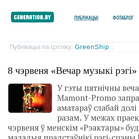
GreenShip
Публікацыі па цэтліку:
:
8 чэрвеня «Вечар музыкі рэгі»
У гэты пятнічны веч
Mamont-Promo
запра
аматараў слабай долі
разам. У межах праек
чэрвеня ў менскім «Рэактары» буд
маладыя прадстаўнікі
рэгі-сцэны