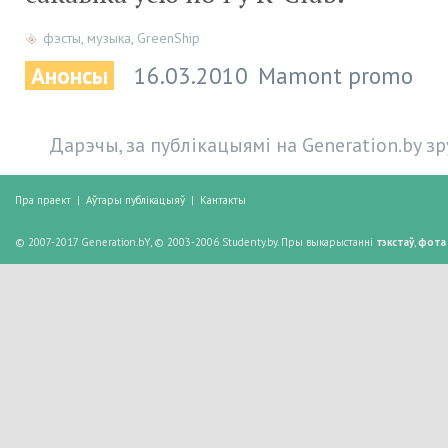
фэсты
,
музыка
,
GreenShip
Анонсы
16.03.2010
Mamont promo
Дарэчы, за публікацыямі на Generation.by з
Пра праект
|
Аўтары публікацыяў
|
Кантакты
© 2007-2017 Generation.bY, © 2003-2006 Studenty.by. Пры выкарыстанні
тэкстаў
,
фота