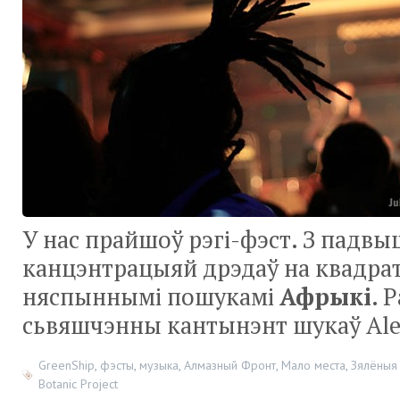
У нас прайшоў рэгі-фэст. З падв
канцэнтрацыяй дрэдаў на квадрат
няспыннымі пошукамі
Афрыкі
. 
сьвяшчэнны кантынэнт шукаў Ales
GreenShip
,
фэсты
,
музыка
,
Алмазный Фронт
,
Мало места
,
Зялёныя
Botanic Project