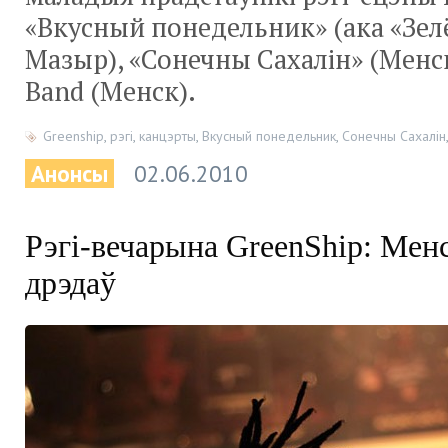
«Вкусный понедельник» (ака «Зел
Мазыр), «Сонечны Сахалін» (Менс
Band (Менск).
Greenship
,
рэгі
,
канцэрты
,
Вкусный понедельник
,
Сонечны Сахалін
Анонсы
02.06.2010
Рэгі-вечарына GreenShip: Мен
дрэдаў