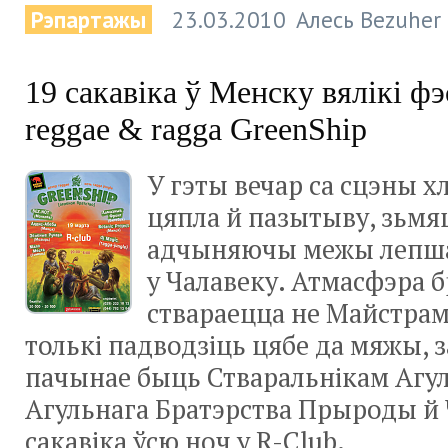
Рэпартажы
23.03.2010
Алесь Bezuher
19 сакавіка ў Менску вялікі ф
reggae & ragga GreenShip
У гэты вечар са сцэны х
цяпла й пазытыву, зьмяц
адчыняючы межы лепшаг
у Чалавеку. Атмасфэра 
ствараецца не Майстрам
толькі падводзіць цябе да мяжы, 
пачынае быць Стваральнікам Агул
Агульнага Братэрства Прыроды й 
сакавіка ўсю ноч у R-Club.