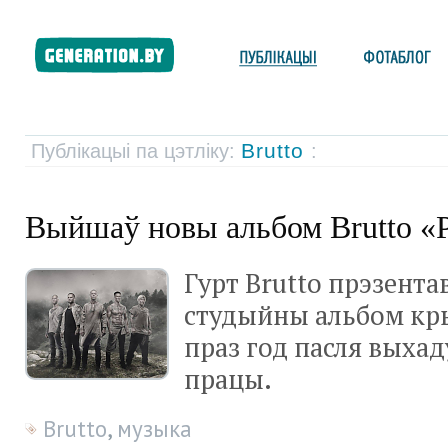
Brutto
Публікацыі па цэтліку:
:
Выйшаў новы альбом Brutto «
Гурт Brutto прэзентав
студыйны альбом кр
праз год пасля выха
працы.
Brutto
,
музыка