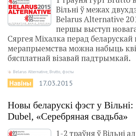
Вільні ў межах двухд
Belarus Alternative 20
першы выступ новага
Сяргея Міхалка перад беларускай 
мерапрыемства можна набыць квіт
бясплатнай візавай падтрымкай.
Belarus Alternative
,
Brutto
,
фэсты
Навіны
17.03.2015
Новы беларускі фэст у Вільні: 
Dubel, «Серебряная свадьба»
1-2 траўня ў Вільні 