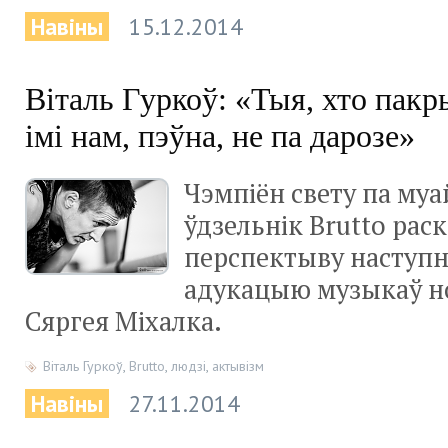
Навіны
15.12.2014
Віталь Гуркоў: «Тыя, хто пакр
імі нам, пэўна, не па дарозе»
Чэмпіён свету па муа
ўдзельнік Brutto рас
перспектыву наступн
адукацыю музыкаў н
Сяргея Міхалка.
Віталь Гуркоў
,
Brutto
,
людзі
,
актывізм
Навіны
27.11.2014