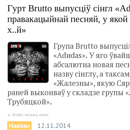
Гурт Brutto выпусціў сінгл «A
правакацыйнай песняй, у якой
х..й»
Група Brutto выпусці
«Adиdas». У яго ўвайш
абсалютна новая песн
назву сінглу, а такса
«Жалезны», якую Сяр
раней выконваў у складзе групы «
Трубяцкой».
Brutto
,
музыка
,
кліпы
Навіны
12.11.2014