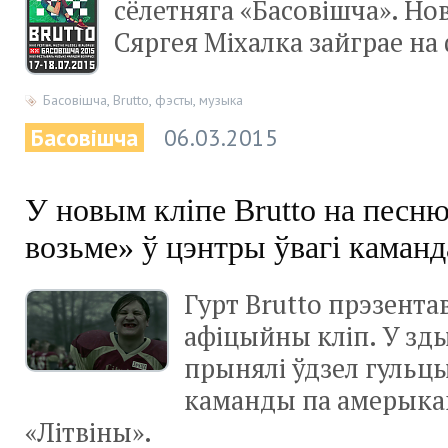
сёлетняга «Басовішча». Но
Сяргея Міхалка зайграе на
Басовішча
,
Brutto
,
фэсты
,
музыка
Басовішча
06.03.2015
У новым кліпе Brutto на песн
возьме» ў цэнтры ўвагі каманд
Гурт Brutto прэзента
афіцыйны кліп. У зд
прынялі ўдзел гульц
каманды па амерыка
«Літвіны».