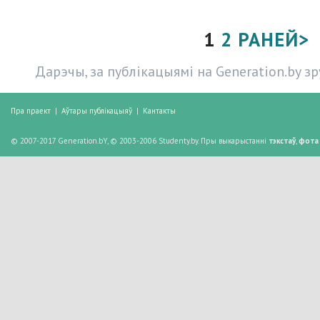
1
2
РАНЕЙ>
Дарэчы, за публікацыямі на Generation.by з
Пра праект
|
Аўтары публікацыяў
|
Кантакты
© 2007-2017 Generation.bY, © 2003-2006 Studenty.by. Пры выкарыстанні
тэкстаў
,
фота