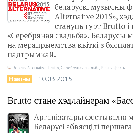
беларускі музычны фэ
Alternative 2015», хэ
стануць гурт Brutto і
«Серебряная свадьба». Беларусы 
на мерапрыемства квіткі з бяспла
падтрымкай.
Belarus Alternative
,
Brutto
,
Серебряная свадьба
,
Вільня
,
фэсты
Навіны
10.03.2015
Brutto стане хэдлайнерам «Ба
Арганізатары фестывалю 
Беларусі абвясцілі першаг