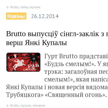
Brutto
,
кліпы
,
музыка
Навіны
26.12.2014
Brutto выпусціў сінгл-заклік з
верш Янкі Купалы
Гурт Brutto прадставі
«Будзь смелым!». У я
трэка: загалоўная пе
смелым!», якая напіс
Янкі Купалы і новая версія вядома
Трубяцкога» «Священный огонь».
Brutto
,
музыка
,
актывізм