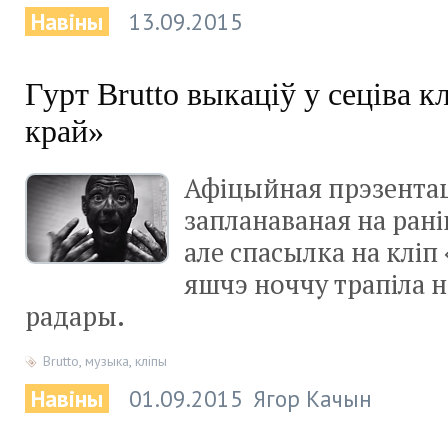
Навіны
13.09.2015
Гурт Brutto выкаціў у сеціва к
край»
Афіцыйная прэзентац
запланаваная на рані
але спасылка на кліп
яшчэ ноччу трапіла 
радары.
Brutto
,
музыка
,
кліпы
Навіны
01.09.2015
Ягор Качын