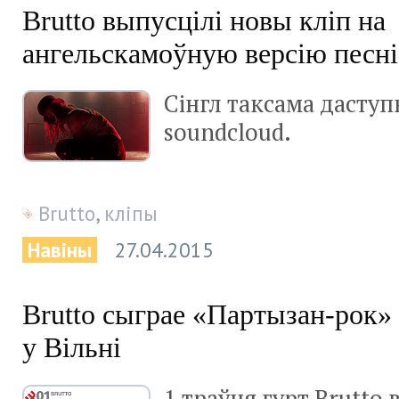
Brutto выпусцілі новы кліп на
ангельскамоўную версію песні
Сінгл таксама даступ
soundcloud.
Brutto
,
кліпы
Навіны
27.04.2015
Brutto сыграе «Партызан-рок»
у Вільні
1 траўня гурт Brutto 