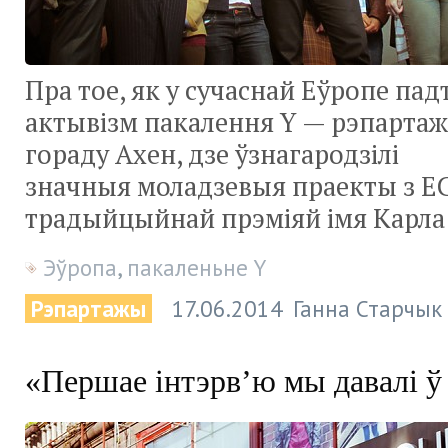
Пра тое, як у сучаснай Еўропе па
актывізм пакалення Y — рэпартаж
гораду Ахен, дзе ўзнагародзілі
значныя моладзевыя праекты з Е
традыйцыйнай прэміяй імя Карла 
Эўропа
,
пакаленьне Y
Рэпартажы
17.06.2014
Ганна Старчык
«Першае інтэрв’ю мы давалі ў