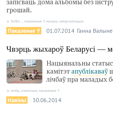
запісваць дома альбомы без інст
грошай.
Da!Бл…
,
пакаленьне Y
,
музыка
,
самарэалізацыя
Пакаленне Y
01.07.2014
Ганна Валыне
Чвэрць жыхароў Беларусі — м
Нацыянальны статы
камітэт
апублікаваў
ш
лічбаў пра маладых б
лічбы
,
статыстыка
,
пакаленьне Y
Навіны
30.06.2014