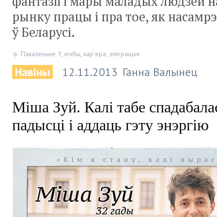
фантазіі і мары маладых людзей 
рынку працы і пра тое, як насамр
ў Беларусі.
Пакаленьне Y
,
лічбы
,
кар’ера
,
эміграцыя
Навіны
12.11.2013
Ганна Валынец
Міша Зуй. Калі табе спадабала
падысці і аддаць гэту энэргію