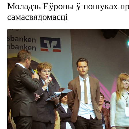
Моладзь Еўропы ў пошуках пр
самасвядомасці