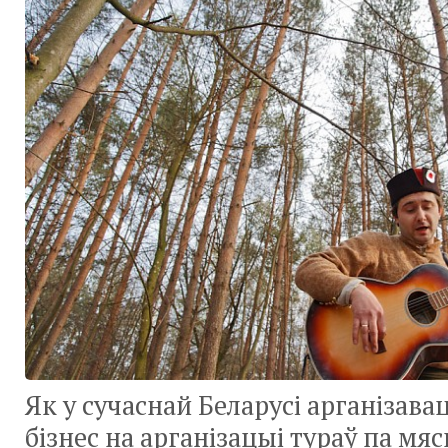
Як у сучаснай Беларусі арганізав
бізнес на арганізацыі тураў па мяс