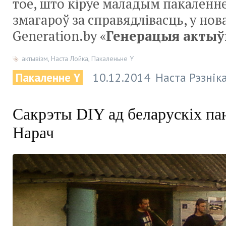
тое, што кіруе маладым пакаленн
змагароў за справядлівасць, у нов
Generation.by «
Генерацыя актыў
актывізм
,
Наста Лойка
,
Пакаленьне Y
Пакаленне Y
10.12.2014
Наста Рэзнік
Сакрэты DIY ад беларускіх пан
Нарач