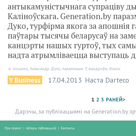
антыкамуністычнага супраціву ды
Каліноўскага. Generation.by параз
Дуко, турфірма якога за апошнія г
паўтары тысячы беларусаў на за
канцэрты нашых гуртоў, тых самых
надта атрымліваецца выступаць д
посьпех
,
Аляксандр Дуко
,
пакаленьне Y
,
вандроўкі
,
бізнэс
Y Business
17.04.2013
Наста Darteco
1
2
3
РАНЕЙ>
Дарэчы, за публікацыямі на Generation.by з
Пра праект
|
Аўтары публікацыяў
|
Кантакты