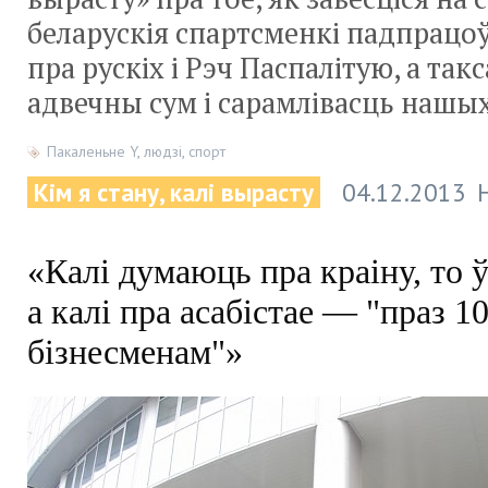
беларускія спартсменкі падпрацо
пра рускіх і Рэч Паспалітую, а так
адвечны сум і сарамлівасць нашы
Пакаленьне Y
,
людзі
,
спорт
Кім я стану, калі вырасту
04.12.2013
«Калі думаюць пра краіну, то ў
а калі пра асабістае — "праз 10
бізнесменам"»