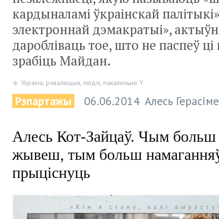
кардыналамі ўкраінскай палітыкі» 
электроннай дэмакратыі», актыўн
даробліваць тое, што не паспеў ці
зрабіць Майдан.
Украіна
,
рэвалюцыя
,
людзі
,
пакаленьне Y
Рэпартажы
06.06.2014
Алесь Герасім
Алесь Кот-Зайцаў. Чым больш
жывеш, тым больш намаганняў
прыціснуць