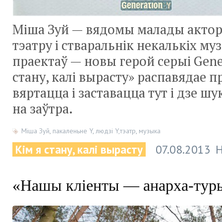
Міша Зуй — вядомы малады актор
тэатру і стваральнік некалькіх м
праектаў — новы герой серыі Gener
стану, калі вырасту» распавядае пр
вяртацца і заставацца тут і дзе ш
на заўтра.
Міша Зуй
,
пакаленьне Y
,
людзі Y,тэатр
,
музыка
Кім я стану, калі вырасту
07.08.2013
Н
«Нашы кліенты — анарха-тур