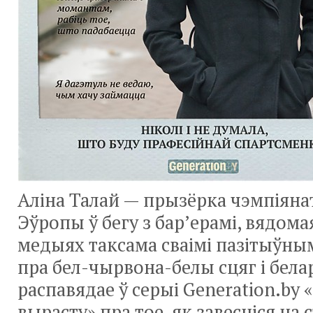
Аліна Талай — прызёрка чэмпіянат
Эўропы ў бегу з бар’ерамі, вядома
медыях таксама сваімі пазітыўны
пра бел-чырвона-белы сцяг і бела
распавядае ў серыі Generation.by «
вырасту» пра тое, як завесціся на 