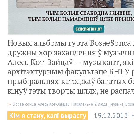
Новыя альбомы гурта BosaeSonca 
дружны хор захаплення ў музычн
Алесь Кот-Зайцаў — музыкант, які
архітэктурным факультэце БНТУ р
прыбіральнях катэджаў багатых бе
кінуў гэты творчы шлях, не расп
Босае сонца
,
Алесь Кот-Зайцаў
,
Пакаленьне Y
,
людзі
,
музыка
,
Bos
Кім я стану, калі вырасту
19.12.2013