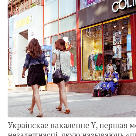
Украінскае пакаленне Y, першая 
незалежнасці, якую называюць «