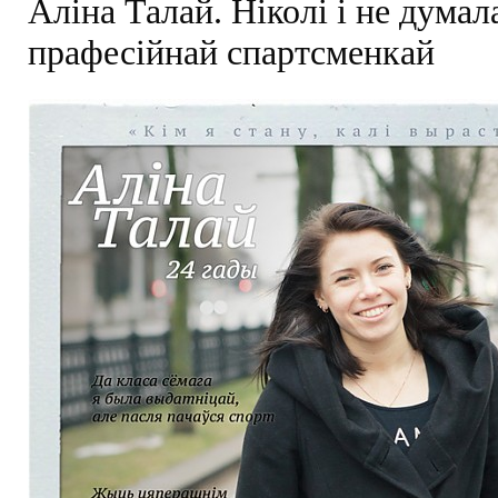
Аліна Талай. Ніколі і не думал
прафесійнай спартсменкай