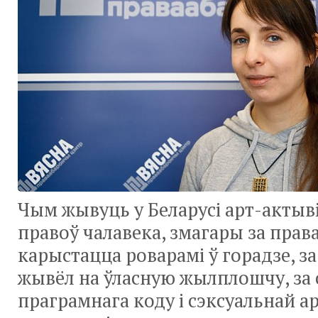
Чым жывуць у Беларусі арт-актыв
правоў чалавека, змагары за прав
карыстацца роварамі ў горадзе, за
жывёл на ўласную жылплошчу, за 
праграмнага коду і сэксуальнай 