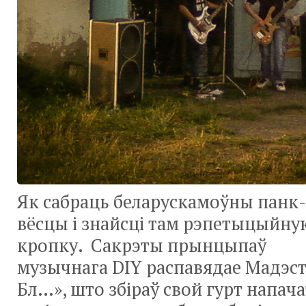
Як сабраць беларускамоўны панк-
вёсцы і знайсці там рэпетыцыйну
кропку. Сакрэты прынцыпаў
музычнага DIY распавядае Мадэст 
Бл…», што збіраў свой гурт напача