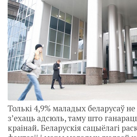
Толькі 4,9% маладых беларусаў не 
з’ехаць адсюль, таму што ганарац
краінай. Беларускія сацыёлагі рас