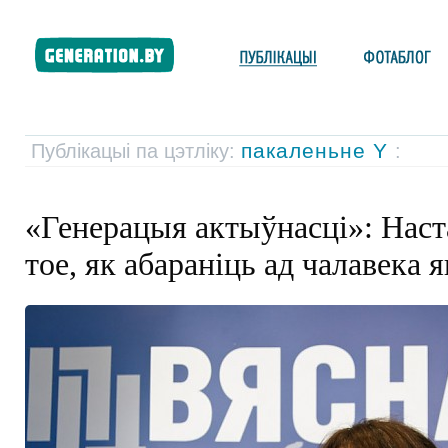
пакаленьне Y
Публікацыі па цэтліку:
:
«Генерацыя актыўнасці»: Наст
тое, як абараніць ад чалавека 