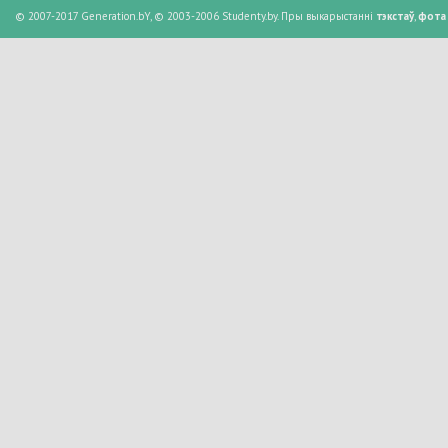
© 2007-2017 Generation.bY, © 2003-2006 Studenty.by. Пры выкарыстанні
тэкстаў
,
фота