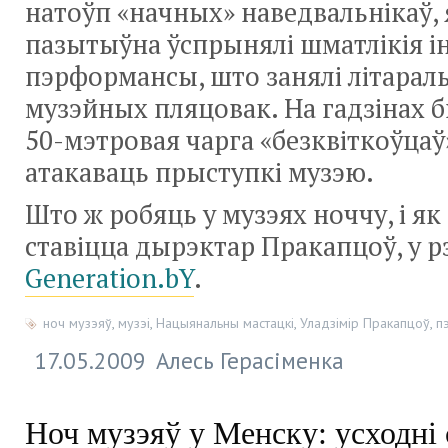
натоўп «начных» наведвальнікаў, 
пазытыўна ўспрынялі шматлікія ін
пэрформансы, што занялі літарал
музэйных пляцовак. На гадзінах б
50-мэтровая
чарга «безквіткоўцаў
атакаваць прыступкі музэю.
Што ж робяць у музэях ноччу, і як 
ставіцца дырэктар Пракапцоў, у 
Generation.bY
.
ноч музэяў
,
музэі
,
Нацыянальны мастацкі
,
Уладзімір Пракапцоў
,
п
17.05.2009
Алесь Герасіменка
Ноч музэяў у Менску: усходні 