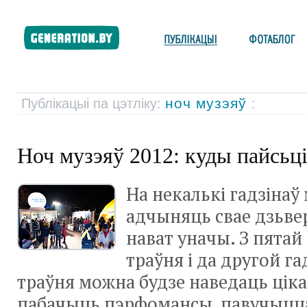
ноч музэяў
Публікацыі па цэтліку:
:
Ноч музэяў 2012: куды пайсьц
На некалькі гадзінаў
адчыняць свае дзьвер
нават уначы. З пятай
траўня і да другой г
траўня можна будзе наведаць цік
пабачыць пэрфомансы, павучыцц