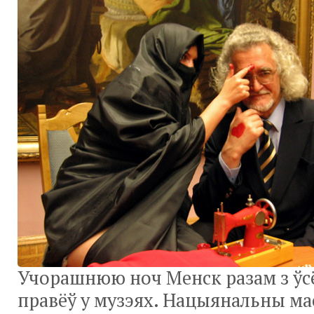
Учорашнюю ноч Менск разам з ўс
правёў у музэях. Нацыянальны ма