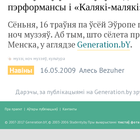
пэрформансы і «Калякі-малякі
Сёньня, 16 траўня па ўсёй Эўропе
ноч музэяў. Аб тым, што сёлета п
Менска, у аглядзе
Generation.bY
.
музэі
,
ноч музэяў
,
культура
Навіны
16.05.2009
Алесь Bezuher
Дарэчы, за публікацыямі на Generation.by з
Пра праект
|
Аўтары публікацыяў
|
Кантакты
© 2007-2017 Generation.bY, © 2003-2006 Studenty.by. Пры выкарыстанні
тэкстаў
,
фота