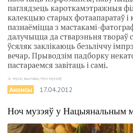
паглядзець кароткамэтражныя фі
калекцыю старых фотаапаратаў і 
пазнаёміцца з мастакамі-фатограф
далучыцца да стварэньня твораў 
ўсяляк заклікаюць безьліччу імпрэ
вечар. Прыводзім падборку некато
пастараемся завітаць і самі.
музэі
,
выставы
,
Ноч музэяў
Анонсы
17.04.2012
Ноч музэяў у Нацыянальным м