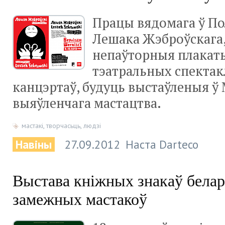
Працы вядомага ў П
Лешака Жэброўскага, 
непаўторныя плакат
тэатральных спектакл
канцэртаў, будуць выстаўленыя ў 
выяўленчага мастацтва.
мастакі
,
творчасьць
,
людзі
Навіны
27.09.2012
Наста Darteco
Выстава кніжных знакаў белар
замежных мастакоў