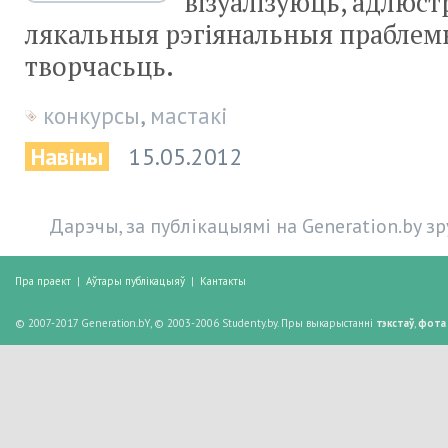
візуалізуюць, адлюс
лякальныя рэгіянальныя праблем
творчасьць.
конкурсы
,
мастакі
Навіны
15.05.2012
Дарэчы, за публікацыямі на Generation.by з
Пра праект
|
Аўтары публікацыяў
|
Кантакты
© 2007-2017 Generation.bY, © 2003-2006 Studenty.by. Пры выкарыстанні
тэкстаў
,
фота