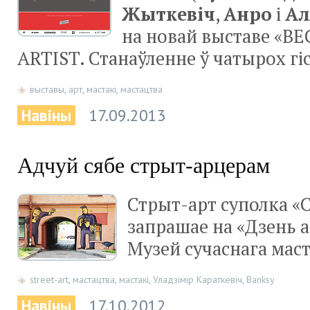
Жыткевіч
,
Анро
і
Ал
на новай выставе «B
ARTIST. Станаўленне ў чатырох гі
выставы
,
арт
,
мастакі
,
мастацтва
Навіны
17.09.2013
Адчуй сябе стрыт-арцерам
Стрыт-арт суполка «С
запрашае на «Дзень а
Музей сучаснага маст
street-art
,
мастацтва
,
мастакі
,
Уладзімір Караткевіч
,
Banksy
Навіны
17.10.2012