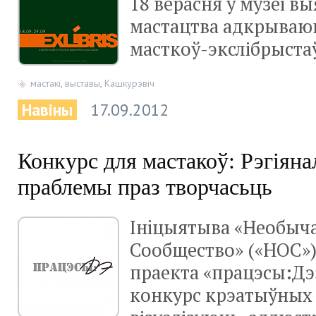
18 верасня ў музеі в
мастацтва адкрываю
масткоў-экслібрыста
мастакі
,
выставы
,
Кашкурэвіч
Навіны
17.09.2012
Конкурс для мастакоў: Рэгіян
праблемы праз творчасьць
Інiцыятыва «Необыч
Сообщество» («НОС»)
праекта «працэсы:Дэ
конкурс крэатыўных 