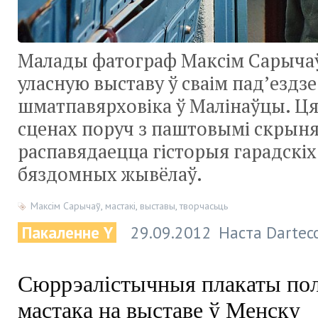
Малады фатограф Максім Сарыча
уласную выставу ў сваім пад’ездз
шматпавярховіка ў Малінаўцы. Ц
сценах поруч з паштовымі скрын
распавядаецца гісторыя гарадскіх
бяздомных жывёлаў.
Максім Сарычаў
,
мастакі
,
выставы
,
творчасьць
Пакаленне Y
29.09.2012
Наста Dartec
Сюррэалістычныя плакаты пол
мастака на выставе ў Менску