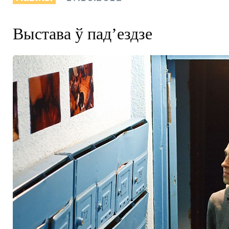
Выстава ў пад’ездзе