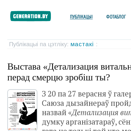
мастакі
Публікацыі па цэтліку:
:
Выстава «Детализация виталь
перад смерцю зробіш ты?
З 20 па 27 верасня ў гале
Саюза дызайнераў пройд
назвай «
Детализация ви
думку арганізатараў, сё