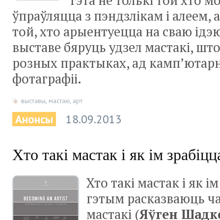
гэта не толькі той хто м
ўпраўляцца з пэндзлікам і алеем, а
той, хто арыентуецца на сваю ідэю
выставе бяруць удзел мастакі, шт
розных практыках, ад камп’ютарн
фотаграфіі.
выставы
,
мастакі
,
арт
Анонсы
18.09.2013
Хто такі мастак і як ім зрабіцц
Хто такі мастак і як і
гэтым расказваюць ч
мастакі (
Яўген Шадк