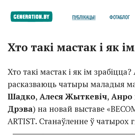
Хто такі мастак і як і
Хто такі мастак і як ім зрабіцца?
расказваюць чатыры маладыя мас
Шадко
,
Алеся Жыткевіч
,
Анро
Дрэва
) на новай выставе «BEC
ARTIST. Станаўленне ў чатырох г