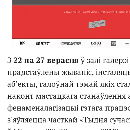
З
22 па 27 верасня
ў залі галерэі
прадстаўлены жывапіс, інсталяцы
аб’екты, галоўнай тэмай якіх ста
наконт мастацкага станаўлення а
фенаменалагізацыі гэтага працэс
з'яўляецца часткай «Тыдня сучас