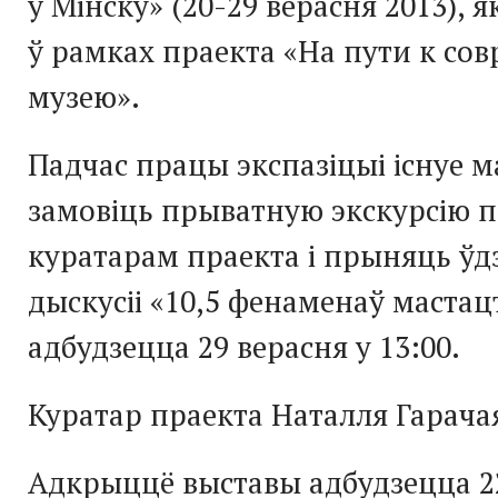
ў Мінску» (20-29 верасня 2013), я
ў рамках праекта «На пути к со
музею».
Падчас працы экспазіцыі існуе 
замовіць прыватную экскурсію п
куратарам праекта і прыняць ўд
дыскусіі «10,5 фенаменаў мастац
адбудзецца 29 верасня у 13:00.
Куратар праекта Наталля Гарача
Адкрыццё выставы адбудзецца 22