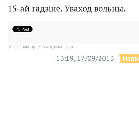
15-ай гадзіне. Уваход вольны.
выставы
,
арт
,
мастакі
,
мастацтва
13:19, 17/09/2013
| Наві