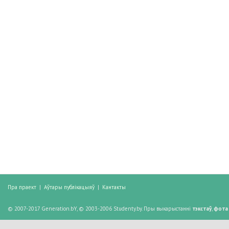
Пра праект
|
Аўтары публікацыяў
|
Кантакты
© 2007-2017 Generation.bY, © 2003-2006 Studenty.by. Пры выкарыстанні
тэкстаў
,
фота