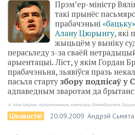
Прэм’
ер-міністр
Вялі
такі прынёс пасьмяр
прабачэньні
«бацьку
Алану Цюрынгу
, які
жыцьцём у выніку су
перасьледу
з-за
сваёй нетрадыцы
арыентацыі. Ліст, у якім Гордан Б
прабачэньня, зьявіўся празь нека
пасьля старту
збору подпісаў у С
адпаведным зваротам да брытанск
Алан Цюрынг
,
праграмаваньне
,
кампутары
,
Вялікабрытанія
,
Гордан
Цікавосткі
20.09.2009
Андрэй Сьмята