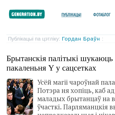
Гордан Браўн
Публікацыі па цэтліку:
:
Брытанскія палітыкі шукаюць
пакаленьня Y у сацсетках
Усёй магіі чароўнай пал
Потэра ня хопіць, каб а
маладых брытанцаў на 
ўчасткі. Парляманцкія 