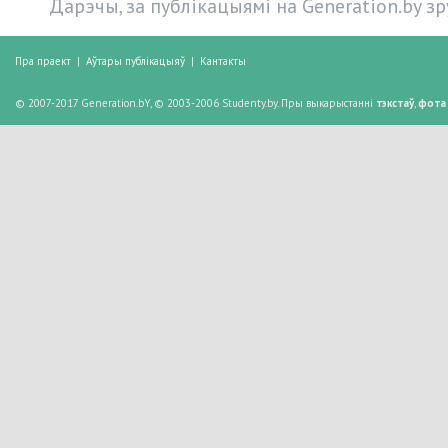
Дарэчы, за публікацыямі на Generation.by з
Пра праект
|
Аўтары публікацыяў
|
Кантакты
© 2007-2017 Generation.bY, © 2003-2006 Studenty.by. Пры выкарыстанні
тэкстаў
,
фота