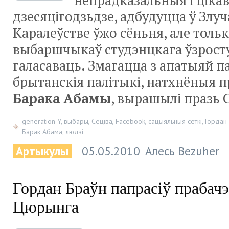
непрадказальныя і ціка
дзесяцігодзьдзе, адбудуцца ў Злу
Каралеўстве ўжо сёньня, але тольк
выбаршчыкаў студэнцкага ўзросту
галасаваць. Змагацца з апатыяй п
брытанскія палітыкі, натхнёныя 
Барака Абамы
, вырашылі празь С
generation Y
,
выбары
,
Сеціва
,
Facebook
,
сацыяльныя сеткі
,
Гордан
Барак Абама
,
людзі
Артыкулы
05.05.2010
Алесь Bezuher
Гордан Браўн папрасіў прабач
Цюрынга