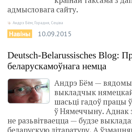
краінай таксама з да
адмысловага сайту.
Андрэ Бём
,
Горадня
,
Сеціва
Навіны
10.09.2015
Deutsch-Belarussisches Blog: П
беларускамоўнага немца
Андрэ Бём — вядомы
выкладчык нямецкай
шасьці гадоў працы 
ў Нямеччыну. Аднак 
не разьвітваецца — будзе выклада
беларускую літаратуру. А ўзмацня