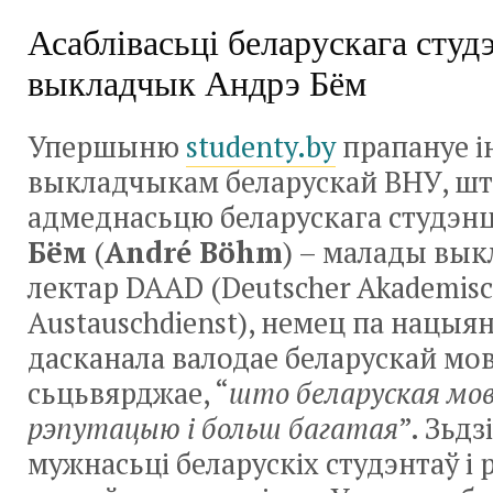
Асаблівасьці беларускага студ
выкладчык Андрэ Бём
Упершыню
studenty.by
прапануе і
выкладчыкам беларускай ВНУ, шт
адмеднасьцю беларускага студэн
Бём
(
André Böhm
) – малады вы
лектар DAAD (Deutscher Akademisc
Austauschdienst), немец па нацыян
дасканала валодае беларускай мов
сьцьвярджае, “
што беларуская мов
рэпутацыю і больш багатая
”. Зьдз
мужнасьці беларускіх студэнтаў і 