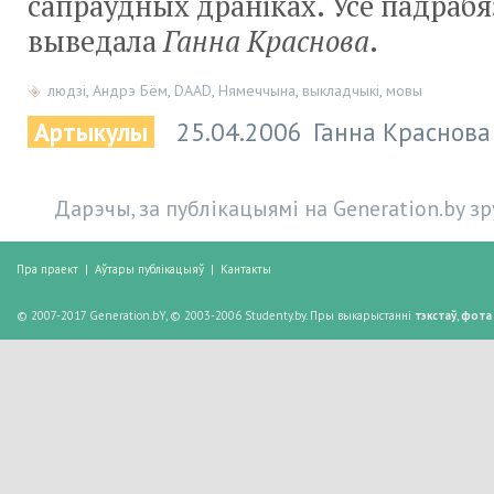
сапраўдных драніках. Усе падрабя
выведала
Ганна Краснова
.
людзі
,
Андрэ Бём
,
DAAD
,
Нямеччына
,
выкладчыкі
,
мовы
Артыкулы
25.04.2006
Ганна Краснова
Дарэчы, за публікацыямі на Generation.by з
Пра праект
|
Аўтары публікацыяў
|
Кантакты
© 2007-2017 Generation.bY, © 2003-2006 Studenty.by. Пры выкарыстанні
тэкстаў
,
фота