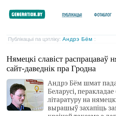
Андрэ Бём
Публікацыі па цэтліку:
:
Нямецкі славіст распрацаваў
сайт-даведнік пра Гродна
Андрэ Бём шмат пад
Беларусі, перакладае
літаратуру на нямецк
вырашыў захапіць з