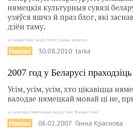
нямецкія культурныя сувязі бела
узяўся яшчэ й праз блог, які засна
дзён таму.
Андрэ Бём
,
людзі
,
блогі
,
Сеціва
,
культура
Навіны
30.08.2010
tarka
2007 год у Беларусі праходзіц
Усім, усім, усім, хто цікавіцца ня
валодае нямецкай мовай ці не, 
культура
,
Нямеччына
,
Андрэ Бём
,
Фалько Хэніг
Навіны
06.02.2007
Ганна Краснова