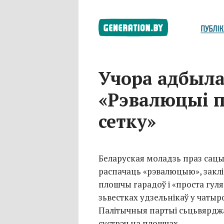
Учора адбыла
«Рэвалюцыі 
сетку»
Беларуская моладзь праз сацы
распачаць «рэвалюцыю», заклі
плошчы гарадоў і «проста гуля
зьвестках удзельнікаў у чатыр
Палітычныя партыі сьцьвярдж
сустрэч на плошчах.