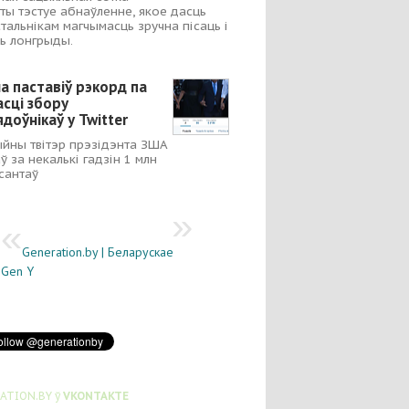
ты тэстуе абнаўленне, якое дасць
тальнікам магчымасць зручна пісаць і
ь лонгрыды.
а паставіў рэкорд па
асці збору
доўнікаў у Twitter
йны твітэр прэзідэнта ЗША
ў за некалькі гадзін 1 млн
сантаў
Generation.by | Беларускае
Gen Y
ATION.BY ў
VKONTAKTE