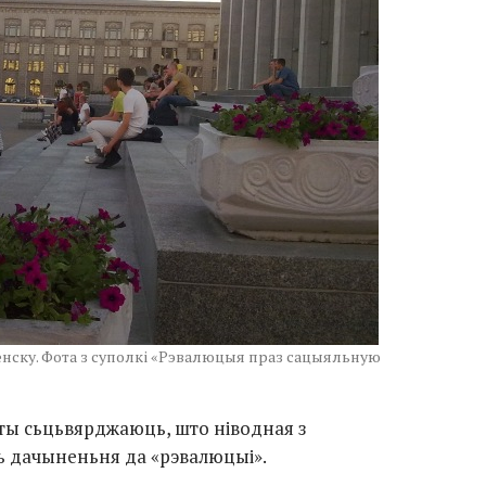
нску. Фота з суполкі «Рэвалюцыя праз сацыяльную
ы сьцьвярджаюць, што ніводная з
ь дачыненьня да «рэвалюцыі».