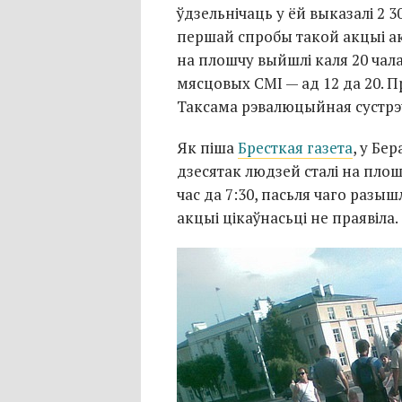
ўдзельнічаць у ёй выказалі 2 
першай спробы такой акцыі ак
на плошчу выйшлі каля 20 чалав
мясцовых СМІ — ад 12 да 20.
Таксама рэвалюцыйная сустрэ
Як піша
Бресткая газета
, у Бе
дзесятак людзей сталі на плошч
час да 7:30, пасьля чаго разыш
акцыі цікаўнасьці не праявіла.