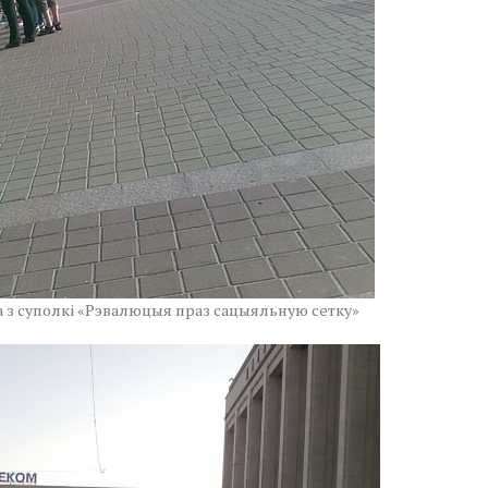
а з суполкі «Рэвалюцыя праз сацыяльную сетку»