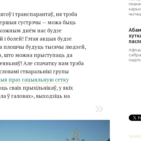
плане
карыс
цягоў і транспарантаў, ня трэба
чытац
 Першыя сустрэчы — можа быць
Абам
з кожным днём нас будзе
хутк
й і болей! Гэтая акцыя будзе
пасля
на плошчы будуць тысячы людзей,
Афіцы
го, што можна прыступаць да
сабра
падпі
яньняў! Але спачатку нам трэба
 словамі стваральнікі групы
ыя праз сацыяльную сетку
юць сваіх прыхільнікаў, у якіх
а ў галовах», выходзіць на
GENER