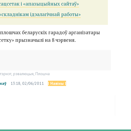
 сацсетак і «апазыцыйных сайтаў»
«складнікам ідэалагічнай работы»
плошчах беларускіх гарадоў арганізатары
етку» прызначылі на 8 чэрвеня.
нтэрнэт
,
рэвалюцыя
,
Плошча
каў
13:18, 02/06/2011
| Навіны |