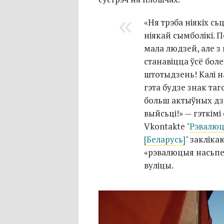
«Ня трэба ніякіх сь
ніякай сымболікі.
мала людзей, але 
станавіцца ўсё боле
штотыдзень! Калі 
гэта будзе знак та
больш актыўных дзе
выйсьці!» — гэткімі
Vkontakte "
Рэвалюц
[Беларусь]
" закліка
«рэвалюцыя насьпел
вуліцы.