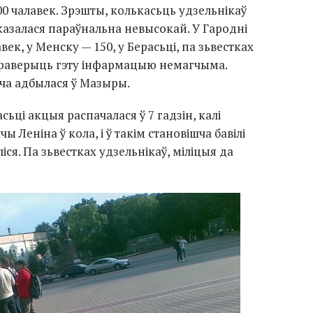
300 чалавек. Зрэшты, колькасьць удзельнікаў
азалася параўнальна невысокай. У Гародні
ек, у Менску — 150, у Берасьці, па зьвестках
 Праверыць гэту інфармацыю немагчыма.
ча адбылася ў Мазыры.
расьці акцыя распачалася ў 7 гадзін, калі
ы Леніна ў кола, і ў такім становішча бавілі
ліся. Па зьвестках удзельнікаў, міліцыя да