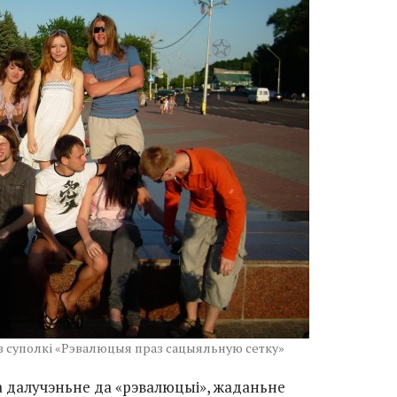
з суполкі «Рэвалюцыя праз сацыяльную сетку»
за далучэньне да «рэвалюцыі», жаданьне