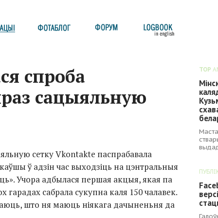
ся спроба
TOP
A
Мінс
праз сацыяльную
каля
Кузь
схав
бела
Маста
ствар
выдад
яльную сетку Vkontakte паспрабавала
каўшы ў адзін час выходзіць на цэнтральныя
ПУБЛІ
ць». Учора адбылася першая акцыя, якая па
Face
ох гарадах сабрала сукупна каля 150 чалавек.
верс
стац
аюць, што ня маюць ніякага дачыненьня да
Галоў