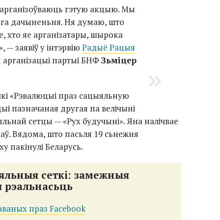
 арганізоўваюць гэтую акцыю. Мы
ага дачыненьня. Ня думаю, што
, хто яе арганізатары, шырока
 — заявіў у інтэрвію
Радыё Рацыя
 арганізацыі партыі БНФ
Зьміцер
лкі «Рэвалюцыі праз сацыяльную
цыі пазначаная другая па велічыні
яльнай сетцы — «Рух будучыні». Яна налічвае
каў. Вядома, што пасьля 19 сьнежня
ху пакінулі Беларусь.
яльныя сеткі: замежныя
 рэальнасьць
аваных праз Facebook