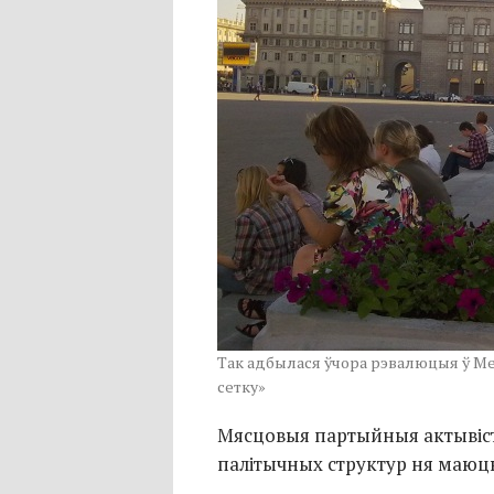
Так адбылася ўчора рэвалюцыя ў Ме
сетку»
Мясцовыя партыйныя актывіст
палітычных структур ня маюц