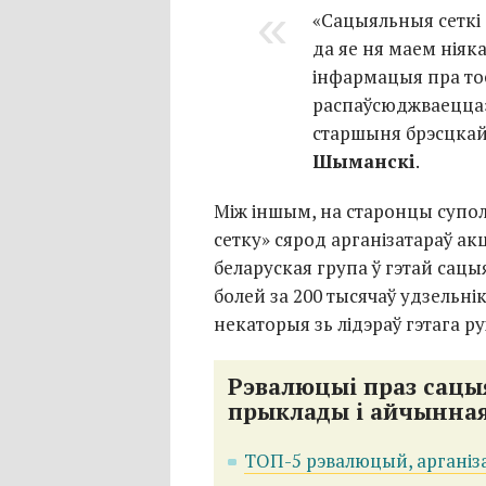
«Сацыяльныя сеткі
да яе ня маем ніяк
інфармацыя пра тое
распаўсюджваецца»,
старшыня брэсцкай
Шыманскі
.
Між іншым, на старонцы супо
сетку» сярод арганізатараў ак
беларуская група ў гэтай сацы
болей за 200 тысячаў удзельні
некаторыя зь лідэраў гэтага ру
Рэвалюцыі праз сацы
прыклады і айчынная
ТОП-5 рэвалюцый, арганіз