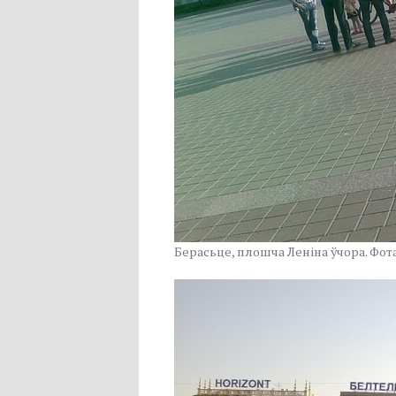
Берасьце, плошча Леніна ўчора. Фот