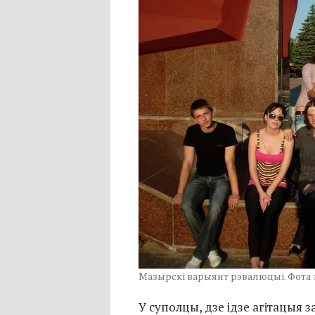
Мазырскі варыянт рэвалюцыі. Фота 
У суполцы, дзе ідзе агітацыя 