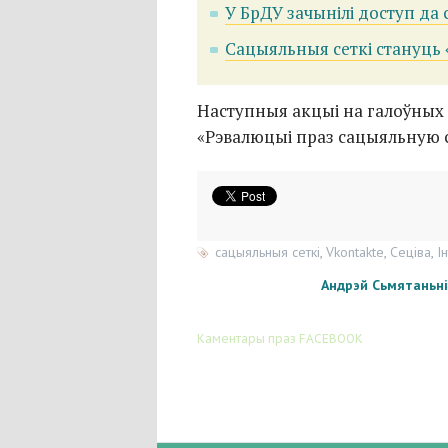
У БрДУ зачынілі доступ да
Сацыяльныя сеткі стануць 
Наступныя акцыі на галоўных 
«Рэвалюцыі праз сацыяльную с
сацыяльныя сеткі
,
Vkontakte
,
Сеціва
,
І
Андрэй Сьмятаньні
Каментары праз FACEBOOK