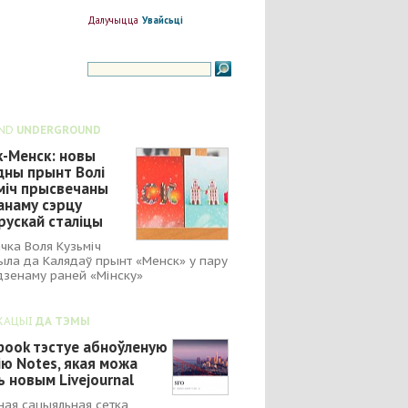
Далучыцца
Увайсьці
ND
UNDERGROUND
к-Менск: новы
дны прынт Волі
міч прысвечаны
анаму сэрцу
рускай сталіцы
чка Воля Кузьміч
ыла да Калядаў прынт «Менск» у пару
зенаму раней «Мінску»
КАЦЫІ
ДА ТЭМЫ
book тэстуе абноўленую
ію Notes, якая можа
ь новым Livejournal
ная сацыяльная сетка