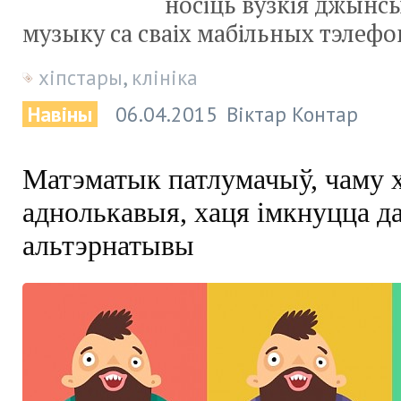
носіць вузкія джынсы
музыку са сваіх мабільных тэлефо
хіпстары
,
клініка
Навіны
06.04.2015
Віктар Контар
Матэматык патлумачыў, чаму х
аднолькавыя, хаця імкнуцца д
альтэрнатывы