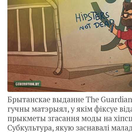
Брытанскае выданне The Guardian
гучны матэрыял, у якім фіксуе ві
прыкметы згасання моды на хіпсц
Субкультура, якую заснавалі мала