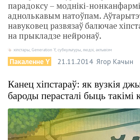
парадоксу – моднікі-нонканфармі
аднолькавым натоўпам. Аўтарытэ
навуковец развязаў балючае хіпст
на прыкладзе нейронаў.
хіпстары
,
Generation Y
,
субкультуры
,
людзі
,
актывізм
Пакаленне Y
21.11.2014
Ягор Качын
Канец хіпстараў: як вузкія дж
бароды перасталі быць такімі 