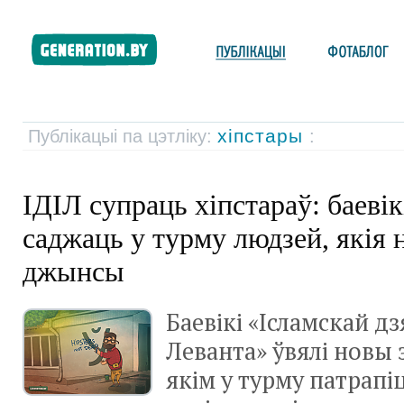
хіпстары
Публікацыі па цэтліку:
:
ІДІЛ супраць хіпстараў: баеві
саджаць у турму людзей, якія 
джынсы
Баевікі «Ісламскай дз
Леванта» ўвялі новы 
якім у турму патрапі