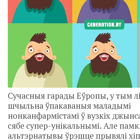
Сучасныя гарады Еўропы, у тым лі
шчыльна ўпакаваныя маладымі
нонканфармістамі ў вузкіх джынса
сябе супер-унікальнымі. Але памк
альтэрнатывы ўрэшце прывялі хіп