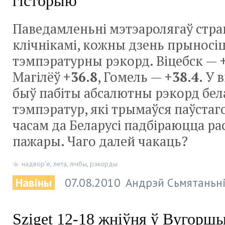
гісторыю
Паведамленьні мэтэаролягаў стр
клічнікамі, кожны дзень прыносі
тэмпэратурны рэкорд. Віцебск —
Магілёў
+36.8
, Гомель —
+38.4
. У 
быў пабіты абсалютны рэкорд бел
тэмпэратур, які трымаўся паўстаг
часам да Беларусі падбіраюцца ра
пажары. Чаго далей чакаць?
надвор'е
,
лета
,
лічбы
,
рэкорды
Навіны
07.08.2010
Андрэй Сьмятаньн
Sziget 12-18 жніўня ў Вугорш