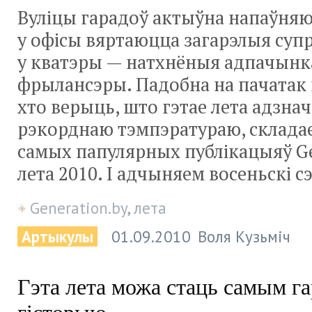
Вуліцы гарадоў актыўна напаўняю
у офісы вяртаюцца загарэлыя супр
у кватэры — натхнёныя адпачынк
фрылансэры. Падобна на пачатак в
хто верыць, што гэтае лета адзнач
рэкорднаю тэмпэратураю, склада
самых папулярных публікацыяў Ge
лета 2010. І адчыняем восеньскі с
Generation.by
,
лета
Артыкулы
01.09.2010
Воля Кузьміч
Гэта лета можа стаць самым г