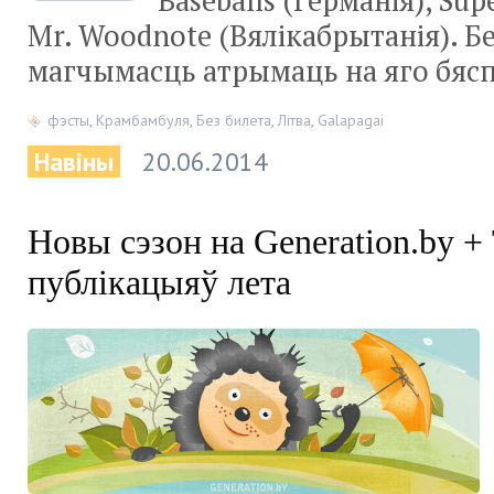
Baseballs (Германія), Sup
Mr. Woodnote (Вялікабрытанія). 
магчымасць атрымаць на яго бяс
фэсты
,
Крамбамбуля
,
Без билета
,
Літва
,
Galapagai
Навіны
20.06.2014
Новы сэзон на Generation.by 
публікацыяў лета