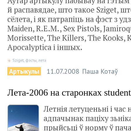
Аўтар артыкулу пабываў на гэтым
й распавядае, што такое Sziget, ш
сёлета, і як патрапіць на фэст з уд
Maiden, R.E.M., Sex Pistols, Jamiroq
Morissette, The Killers, The Kooks, K
Apocalyptica і іншых. ­
Sziget
,
фэсты
,
лета
Артыкулы
11.07.2008
Паша Котаў
Лета-2006 на старонках student
Летнія летуценьні і час
адпачынак паціху зьнік
прыйсьці ў норму ў пача