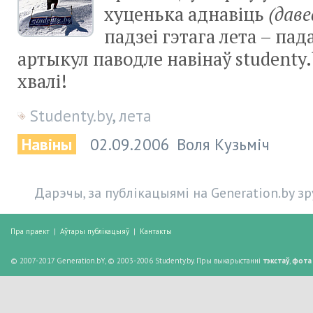
хуценька аднавіць
(даве
падзеі гэтага лета – па
артыкул паводле навінаў studenty.
хвалі!
Studenty.by
,
лета
Навіны
02.09.2006
Воля Кузьміч
Дарэчы, за публікацыямі на Generation.by з
Пра праект
|
Аўтары публікацыяў
|
Кантакты
© 2007-2017 Generation.bY, © 2003-2006 Studenty.by. Пры выкарыстанні
тэкстаў
,
фота