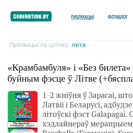
лета
Публікацыі па цэтліку:
:
«Крамбамбуля» і «Без билета»
буйным фэсце ў Літве (+бяспл
1-2 жніўня ў Зарасаі, шт
Латвіі і Беларусі, адбуд
літоўскі фэст Galapagai.
хэдлайнераў мерапрыем