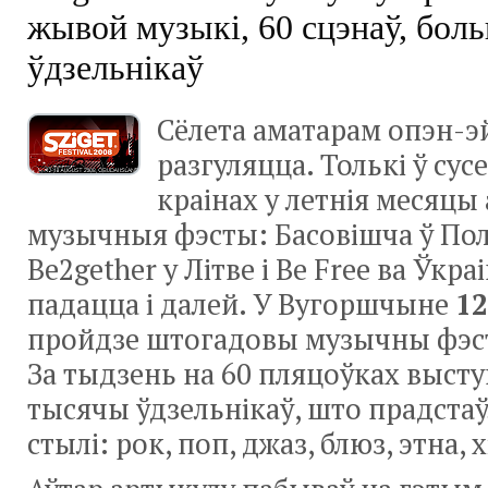
жывой музыкі, 60 сцэнаў, бол
ўдзельнікаў
Сёлета аматарам
опэн-э
разгуляцца. Толькі ў сус
краінах у летнія месяцы
музычныя фэсты: Басовішча ў По
Be2gether у Літве і Be Free ва Ўкра
падацца і далей. У Вугоршчыне
12
пройдзе штогадовы музычны фэ
За тыдзень на 60 пляцоўках выст
тысячы ўдзельнікаў, што прадста
стылі: рок, поп, джаз, блюз, этна,
х