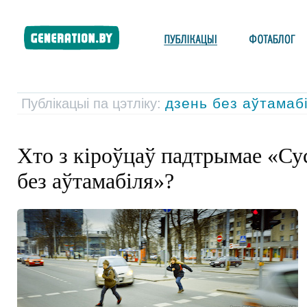
дзень без аўтамаб
Публікацыі па цэтліку:
Хто з кіроўцаў падтрымае «Су
без аўтамабіля»?