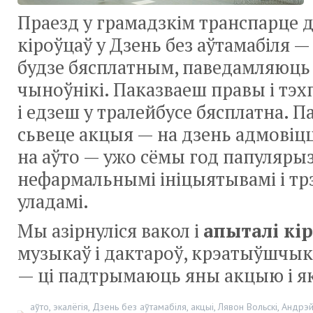
Праезд у грамадзкім транспарце д
кіроўцаў у Дзень без аўтамабіля —
будзе бясплатным, паведамляюць 
чыноўнікі. Паказваеш правы і тэх
і едзеш у тралейбусе бясплатна. П
сьвеце акцыя — на дзень адмовіцц
на аўто — ужо сёмы год папуляры
нефармальнымі ініцыятывамі і тр
уладамі.
Мы азірнуліся вакол і
апыталі кі
музыкаў і дактароў, крэатыўшчык
— ці падтрымаюць яны акцыю і я
аўто
,
экалёгія
,
Дзень без аўтамабіля
,
акцыі
,
Лявон Вольскі
,
Андрэй