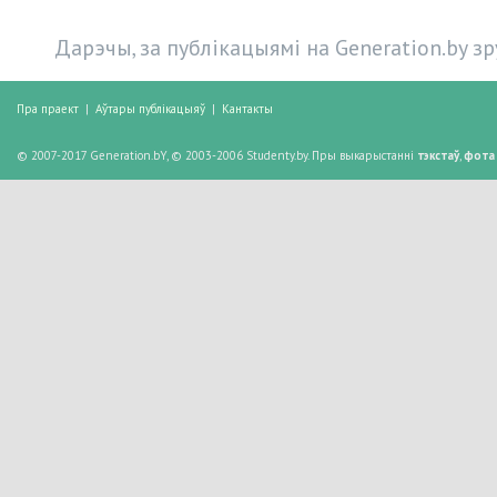
Дарэчы, за публікацыямі на Generation.by з
Пра праект
|
Аўтары публікацыяў
|
Кантакты
© 2007-2017 Generation.bY, © 2003-2006 Studenty.by. Пры выкарыстанні
тэкстаў
,
фота