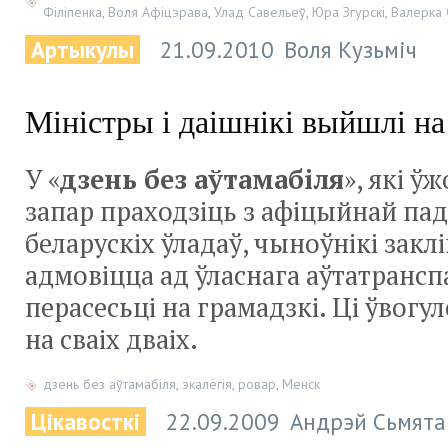
Філіпенка
,
Воля Афіцэрава
,
Улад Савельеў
,
Юра Згурскі
,
Валерка 
Артыкулы
21.09.2010
Воля Кузьміч
Міністры і даішнікі выйшлі на
У «
дзень без аўтамабіля
», які ўж
запар праходзіць з афіцыйнай п
беларускіх ўладаў, чыноўнікі закл
адмовіцца ад ўласнага аўтатранспа
перасесьці на грамадзкі. Ці ўвогу
на сваіх дваіх.
дзень без аўтамабіля
,
экалёгія
,
ровар
,
Менск
Цікавосткі
22.09.2009
Андрэй Сьмята