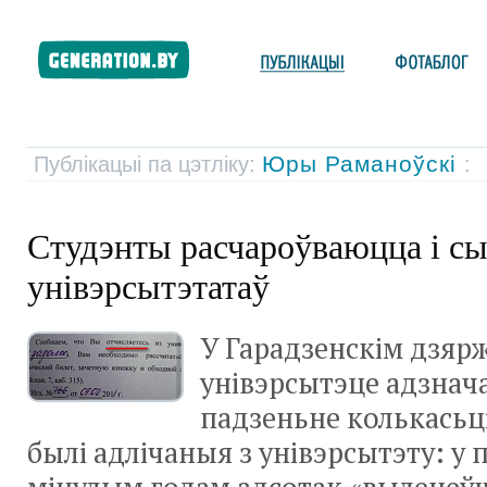
Юры Раманоўскі
Публікацыі па цэтліку:
:
Студэнты расчароўваюцца і сы
унівэрсытэтатаў
У Гарадзенскім дзя
унівэрсытэце адзна
падзеньне колькасьці
былі адлічаныя з унівэрсытэту: у 