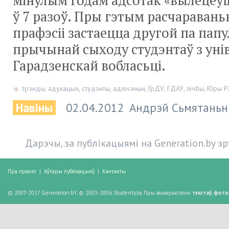
мінулым годам адсотак «вылецеў
ў 7 разоў. Пры гэтым расчаравань
прафэсіі застаецца другой па пап
прычынай сыходу студэнтаў з уні
Гарадзенскай вобласьці.
трэнды
,
адукацыя
,
студэнты
,
адлічэньні
,
ГрДУ
,
ГДАУ
,
лічбы
,
Юры Р
Навіны
02.04.2012
Андрэй Сьмятаньн
Дарэчы, за публікацыямі на Generation.by з
Пра праект
|
Аўтары публікацыяў
|
Кантакты
© 2007-2017 Generation.bY, © 2003-2006 Studenty.by. Пры выкарыстанні
тэкстаў
,
фота