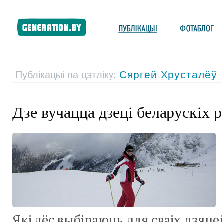
Сяргей Хрусталёў
Публікацыі па цэтліку:
Дзе вучацца дзеці беларускіх 
Які лёс выбіраюць для сваіх дзяцей