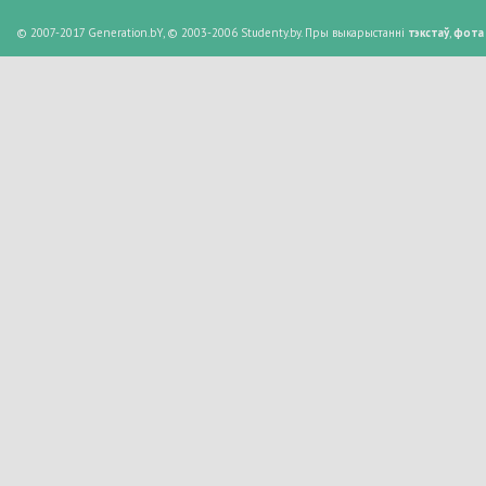
© 2007-2017 Generation.bY, © 2003-2006 Studenty.by. Пры выкарыстанні
тэкстаў
,
фота