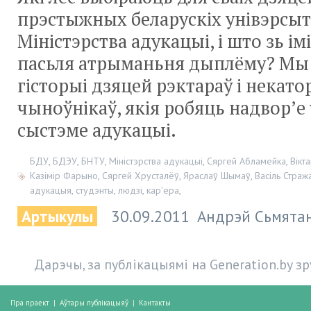
прэстыжных беларускіх унівэрсытэ
Міністэрства адукацыі, і што зь ім
пасьля атрыманьня дыплёму? Мы
гісторыі дзяцей рэктараў і некато
чыноўнікаў, якія робяць надвор’е
сыстэме адукацыі.
БДУ
,
БДЭУ
,
БНТУ
,
Міністэрства адукацыі
,
Сяргей Абламейка
,
Вікт
Казімір Фарыно
,
Сяргей Хрусталёў
,
Яраслаў Шымаў
,
Васіль Страж
адукацыя
,
студэнты
,
людзі
,
кар'ера
,
Артыкулы
30.09.2011
Андрэй Сьмятан
Дарэчы, за публікацыямі на Generation.by з
Пра праект
|
Аўтары публікацыяў
|
Кантакты