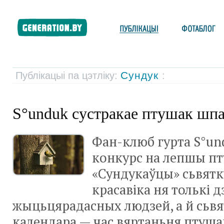
Сундук
Публікацыі па цэтліку:
:
S°unduk сустракае птушак шп
Фан-клюб гурта S°un
конкурс на лепшы п
«Сундукаўцы» сьвятк
красавіка ня толькі д
жыцьцярадасных людзей, а й сьвя
календара — час вяртаньня птуша