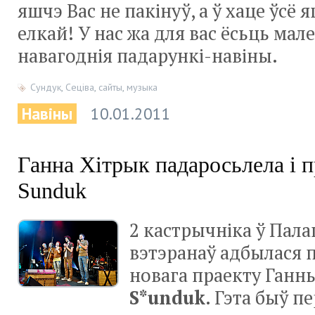
яшчэ Вас не пакінуў, а ў хаце ўсё 
елкай! У нас жа для вас ёсьць мал
навагоднія падарункі-навіны.
Сундук
,
Сеціва
,
сайты
,
музыка
Навіны
10.01.2011
Ганна Хітрык падаросьлела і п
Sunduk
2 кастрычніка ў Пал
вэтэранаў адбылася 
новага праекту Ганн
S*unduk
. Гэта быў п