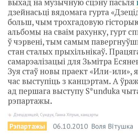
выхад на музычную сцэну пасьля
дзейнасьці вядомага гурта «Дзец
больш, чым трохгадовую гісторыю
альбомы на сваім рахунку, гурт сп
ў чэрвені, тым самым павергнуў
стан сталых прыхільнікаў. Праця
самарэалізацыі для Зьмітра Есянев
Зуя стаў новы праект «Или-или», 
час выступіць з канцэртам. А ўра
ад першага выступу S*undukа чыт
рэпартажы.
Дзецідзяцей
,
Сундук
,
Ганна Хітрык
,
канцэрты
Рэпартажы
06.10.2010
Воля Вітушка