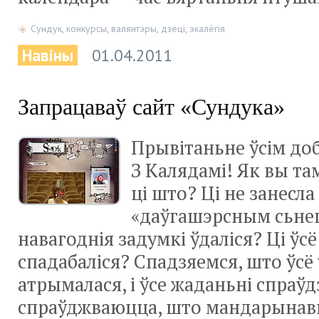
Сундук
,
конкурсы
,
валянтэры
,
дзеці
,
экалёгія
Навіны
01.04.2011
Запрацаваў сайт «Сундука»
Прывітаньне ўсім д
З Калядамі! Як вы та
ці што? Ці не занесла
«даўгашэрсным сьнег
навагоднія задумкі ўдаліся? Ці ўс
спадабаліся? Спадзяемся, што ўсё 
атрымалася, і ўсе жаданьні спраўдз
спраўджваюцца, што мандарынавы