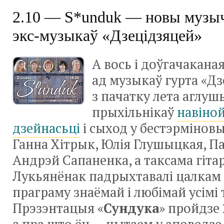
2.10 — S*unduk — новы музы
экс-музыкаў «Дзецідзяцей»
А вось і доўгачаканая
ад музыкаў гурта «Дз
з пачатку лета аглушы
прыхільнікаў
навіно
дзейнасьці
і сыход у бестэрмінов
Ганна Хітрык, Юлія Глушыцкая, П
Андрэй Сапаненка, а таксама гіта
Лукьянёнак падрыхтавалі цалкам
праграму знаёмай і любімай усімі 
Прэзэнтацыя «
Сундука
» пройдзе 