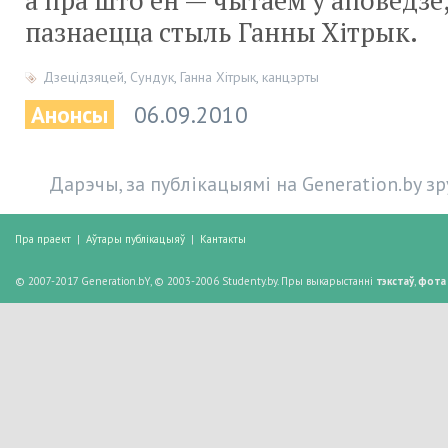
а пра што ён — чытаем у аповедзе,
пазнаецца стыль Ганны Хітрык.
Дзецідзяцей
,
Сундук
,
Ганна Хітрык
,
канцэрты
Анонсы
06.09.2010
Дарэчы, за публікацыямі на Generation.by з
Пра праект
|
Аўтары публікацыяў
|
Кантакты
© 2007-2017 Generation.bY, © 2003-2006 Studenty.by. Пры выкарыстанні
тэкстаў
,
фота