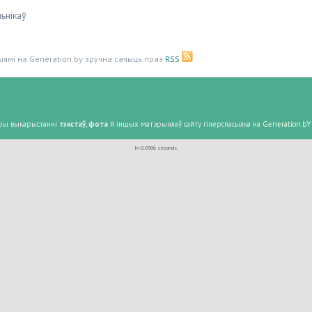
ьнікаў
ыямі на Generation.by зручна сачыць праз
RSS
 Пры выкарыстанні
тэкстаў
,
фота
й іншых матэрыялаў сайту гіперспасылка на
Generation.bY
In 0.0506 seconds.