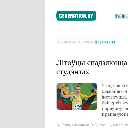
Друскенікі
Публікацыі па цэтліку:
:
Літоўцы спадзяюцца 
студэнтах
У недалёкім
бліжэйшы ч
інстытуцыі,
ўніверсітэт
параўноўваю
прапануюць
Літва
,
адукацыя
,
ВНУ
,
грошы
,
ангельс