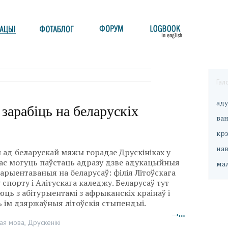
Гал
ад
зарабіць на беларускіх
ван
кр
на
 ад беларускай мяжы горадзе Друскініках у
ас могуць паўстаць адразу дзве адукацыйныя
ма
 арыентаваныя на беларусаў: філія Літоўскага
у спорту і Алітускага каледжу. Беларусаў тут
ць з абітурыентамі з афрыканскіх краінаў і
 ім дзяржаўныя літоўскія стыпендыі.
→…
кая мова
,
Друскенікі