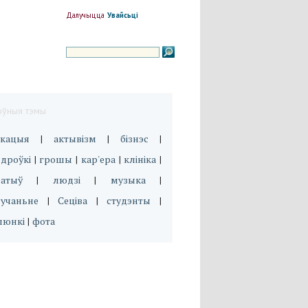
Далучыцца
Увайсьці
оўныя тэмы
укацыя
актывізм
бізнэс
|
|
|
дроўкі
грошы
кар'ера
клініка
|
|
|
|
эатыў
людзі
музыка
|
|
|
вучаньне
Сеціва
студэнты
|
|
|
люнкі
фота
|