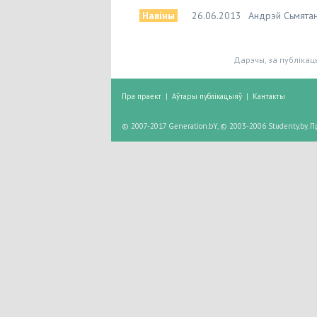
Навіны
26.06.2013
Андрэй Сьмятан
Дарэчы, за публікац
Пра праект
|
Аўтары публікацыяў
|
Кантакты
© 2007-2017 Generation.bY, © 2003-2006 Studenty.by.