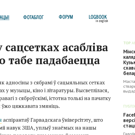
у сацсетках асабліва
TOP
A
Мінс
то табе падабаецца
каля
Кузь
схав
бела
Маста
як адносіны з сябрамі ў сацыяльных сетках
ствар
 у музыцы, кіно і літаратуры. Высветлілася,
выдад
вагі з сяброўскімі, істотна толькі на пачатку
 ўжо цяжкавата змяніць.
ПУБЛІ
Face
я
аспірантаў Гарвадскага ўніверсітэту, што
верс
стац
міі навук ЗША, уплыў знаёмых на нашы
Галоў