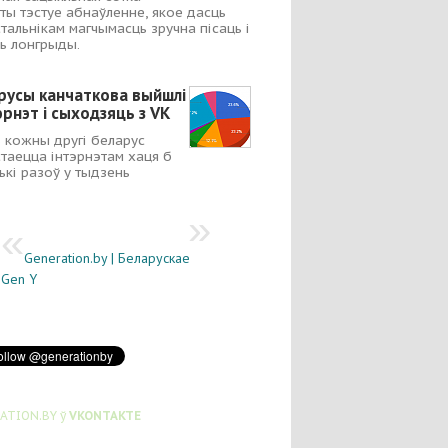
ты тэстуе абнаўленне, якое дасць
тальнікам магчымасць зручна пісаць і
ь лонгрыды.
русы канчаткова выйшлі
эрнэт і сыходзяць з VK
 кожны другі беларус
таецца інтэрнэтам хаця б
ькі разоў у тыдзень
Generation.by | Беларускае
Gen Y
ATION.BY ў
VKONTAKTE