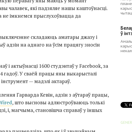
ейкую перавагу яны маюць ў момант
плане
вы чалавек, які падзяляе нашы каштоўнасці.
карыс
чытац
а не імкнемся прыслухоўвацца да
Бела
ў інт
выключэнне складаюць аматары джазу і
Амаль
ыў адзін на аднаго на ўсім працягу зносін
карыс
некал
аў і актыўнасці 1600 студэнтаў у Facebook, за
 4 гадоў. У сваёй працы яны выкарысталі
інструмент — мадэлі актараў.
лення Гарварда Кевін, адзін з аўтараў працы,
Wired
, што высновы адлюстроўваюць толькі
зі, і, магчыма, становішча справаў у іншых
GENER
рда пацвердзіла, што як і ў звычайным