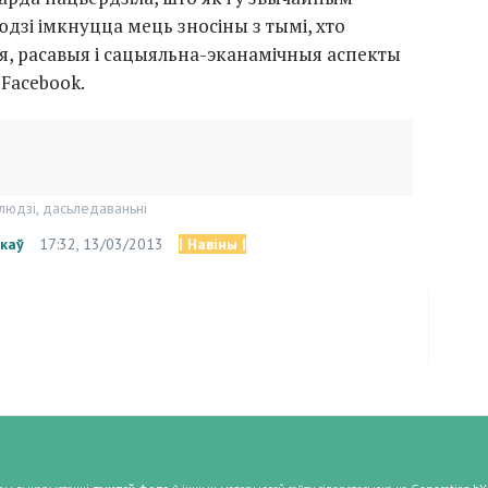
дзі імкнуцца мець зносіны з тымі, хто
ыя, расавыя і сацыяльна-эканамічныя аспекты
 Facebook.
людзі
,
дасьледаваньні
каў
17:32, 13/03/2013
| Навіны |