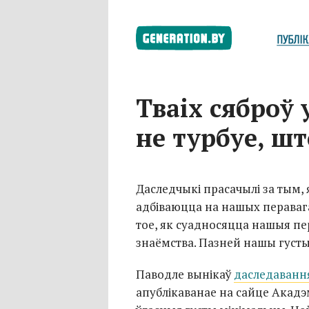
Тваіх сяброў 
не турбуе, ш
Даследчыкі прасачылі за тым, 
адбіваюцца на нашых перавагах
тое, як суадносяцца нашыя пера
знаёмства. Пазней нашы густы
Паводле вынікаў
даследаванн
апублікаванае на сайце Акадэ