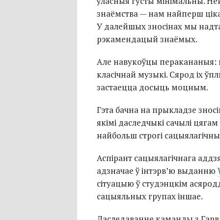
ўласныя густы мінімальны. Н
знаёмства — нам найперш ціка
У далейшых зносінах мы надт
рэкамендацый знаёмых.
Але навукоўцы перакананыя: 
класічнай музыкі. Сярод іх ўпл
застаецца досыць моцным.
Гэта бачна на прыкладзе зносін
якімі даследчыкі сачылі цягам
найбольш строгі сацыялагічны 
Аспірант сацыялагічнага аддзя
адзначае ў інтэрв’ю выданню
сітуацыю ў студэнцкім асяродд
сацыяльных групах іншае.
Даследаванне каманды з Гарва