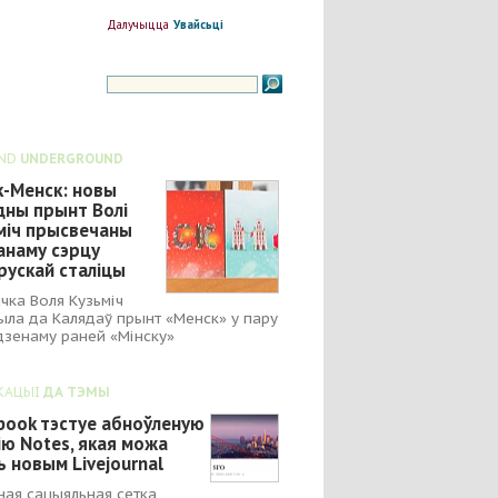
Далучыцца
Увайсьці
ND
UNDERGROUND
к-Менск: новы
дны прынт Волі
міч прысвечаны
анаму сэрцу
рускай сталіцы
чка Воля Кузьміч
ыла да Калядаў прынт «Менск» у пару
зенаму раней «Мінску»
КАЦЫІ
ДА ТЭМЫ
book тэстуе абноўленую
ію Notes, якая можа
ь новым Livejournal
ная сацыяльная сетка