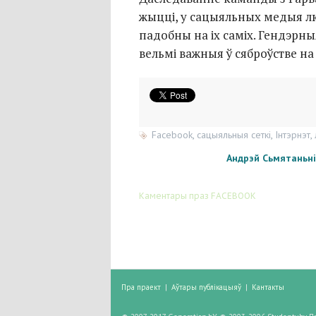
жыцці, у сацыяльных медыя лю
падобны на іх саміх. Гендэрн
вельмі важныя ў сяброўстве на
Facebook
,
сацыяльныя сеткі
,
Інтэрнэт
,
Андрэй Сьмятаньні
Каментары праз FACEBOOK
Пра праект
|
Аўтары публікацыяў
|
Кантакты