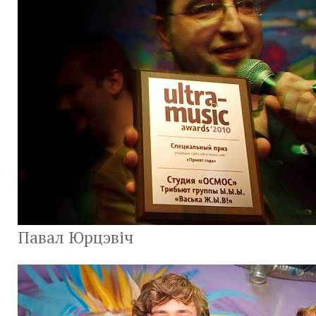
Павал Юрцэвіч