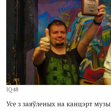
IQ48
Усе з заяўленых на канцэрт муз