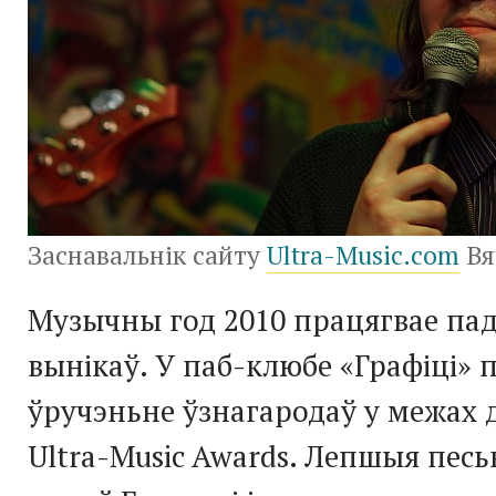
Заснавальнік сайту
Ultra-Music.com
Вя
Музычны год 2010 працягвае па
вынікаў. У паб-клюбе «Графіці»
ўручэньне ўзнагародаў у межах 
Ultra-Music Awards. Лепшыя песь