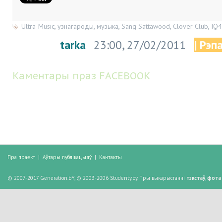
Ultra-Music
,
узнагароды
,
музыка
,
Sang Sattawood
,
Clover Club
,
IQ
tarka
23:00, 27/02/2011
| Рэп
Каментары праз FACEBOOK
Пра праект
|
Аўтары публікацыяў
|
Кантакты
© 2007-2017 Generation.bY, © 2003-2006 Studenty.by. Пры выкарыстанні
тэкстаў
,
фота