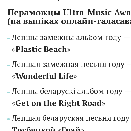
Пераможцы Ultra-Music Awa
(па выніках онлайн-галасав
Лепшы замежны альбом году 
«
Plastic Beach
»
Лепшая замежная песьня году 
«
Wonderful Life
»
Лепшы беларускі альбом году 
«
Get on the Right Road
»
Лепшая беларуская песьня год
Трубяцкой
«
Грай
»