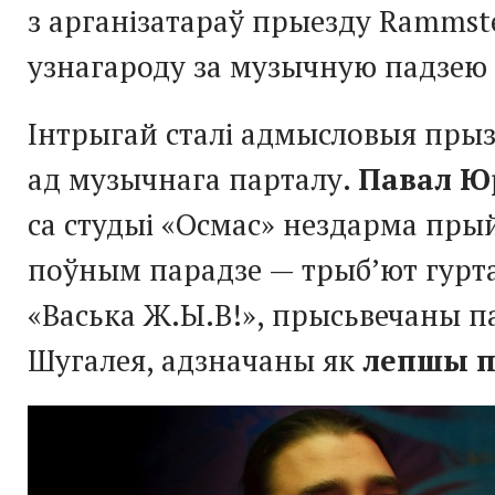
з арганізатараў прыезду Rammst
узнагароду за музычную падзею 
Інтрыгай сталі адмысловыя пры
ад музычнага парталу.
Павал Ю
са студыі «Осмас» нездарма пр
поўным парадзе — трыб’ют гурт
«Васька Ж.Ы.В!», прысьвечаны па
Шугалея, адзначаны як
лепшы п