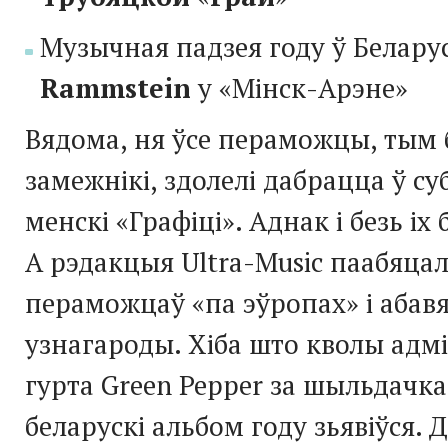
Музычная падзея году ў Белару
Rammstein
у «Мінск-Арэне»
Вядома, ня ўсе пераможцы, тым 
замежнікі, здолелі дабрацца ў су
менскі «Графіці». Аднак і безь іх
А рэдакцыя Ultra-Music паабяца
пераможцаў «па эўропах» і абав
узнагароды. Хіба што кволы адмі
гурта Green Pepper за шыльдачк
беларускі альбом году зьявіўся. 