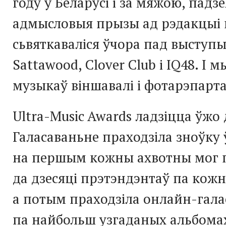
году ў Беларусі і за мяжою, падзе
адмысловыя прызы ад рэдакцыі 
сьвяткаваліся ўчора пад выступы
Sattawood, Clover Club і IQ48. І м
музыкаў віншавалі і фотарэпарта
Ultra-Music Awards ладзіцца ўжо 
Галасаваньне праходзіла зноўку 
на першым кожны ахвотны мог 
да дзесяці прэтэндэнтаў па кож
а потым праходзіла онлайн-гал
па найбольш узгаданых альбомах