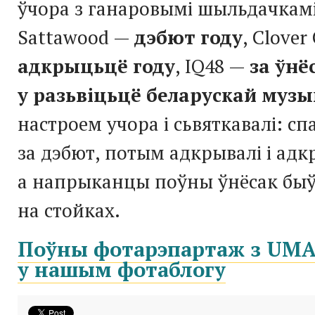
ўчора з ганаровымі шыльдачкамі
Sattawood —
дэбют году
, Clover
адкрыцьцё году
, IQ48 —
за ўнё
у разьвіцьцё беларускай музы
настроем учора і сьвяткавалі: сп
за дэбют, потым адкрывалі і адк
а напрыканцы поўны ўнёсак быў:
на стойках.
Поўны фотарэпартаж з UMA
у нашым фотаблогу