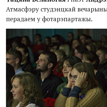
Атмасфэру студэнцкай вечарыны 
перадаем у фотарэпартажы.