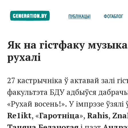
Як на гістфаку музыка
рухалі
27 кастрычніка ў актавай залі гі
факультэта БДУ адбыўся дабрач
«Рухай восень!». У імпрэзе ўзялі
Re1ikt
, «
Гаротніца
»,
Rahis
,
Zna
Тацяна Беланогая
і паэт
Андрэ