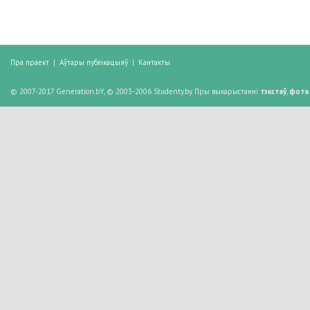
Пра праект
|
Аўтары публікацыяў
|
Кантакты
© 2007-2017 Generation.bY, © 2003-2006 Studenty.by. Пры выкарыстанні
тэкстаў
,
фота