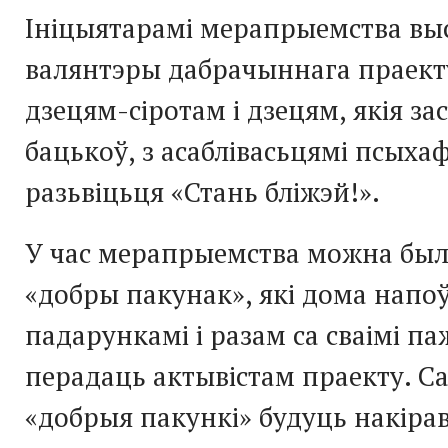
Ініцыятарамі мерапрыемства выс
валянтэры дабрачыннага праект
дзецям-сіротам і дзецям, якія зас
бацькоў, з асаблівасьцямі псыха
разьвіцьця «Стань бліжэй!».
У час мерапрыемства можна бы
«добры пакунак», які дома напо
падарункамі і разам са сваімі п
перадаць актывістам праекту. С
«добрыя пакункі» будуць накіра