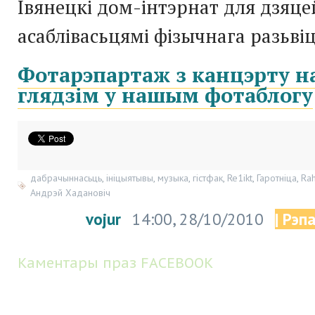
Івянецкі дом-інтэрнат для дзяце
асаблівасьцямі фізычнага разьві
Фотарэпартаж з канцэрту на
глядзім у нашым фотаблогу
дабрачыннасьць
,
ініцыятывы
,
музыка
,
гістфак
,
Re1ikt
,
Гаротніца
,
Rah
Андрэй Хадановіч
vojur
14:00, 28/10/2010
| Рэп
Каментары праз FACEBOOK