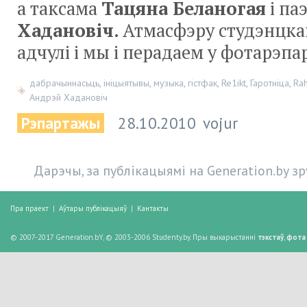
а таксама
Тацяна Беланогая
і па
Хадановіч
. Атмасфэру студэнцк
адчулі і мы і перадаем у фотарэп
дабрачыннасьць
,
ініцыятывы
,
музыка
,
гістфак
,
Re1ikt
,
Гаротніца
,
Rah
Андрэй Хадановіч
Рэпартажы
28.10.2010
vojur
Дарэчы, за публікацыямі на Generation.by з
Пра праект
|
Аўтары публікацыяў
|
Кантакты
© 2007-2017 Generation.bY, © 2003-2006 Studenty.by. Пры выкарыстанні
тэкстаў
,
фота