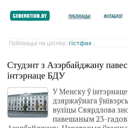
гістфак
Публікацыі па цэтліку:
:
Студэнт з Азэрбайджану павес
інтэрнаце БДУ
У Менску ў інтэрнаце
дзяржаўнага ўнівэрс
вуліцы Свярдлова з
павешаным
23-гадо