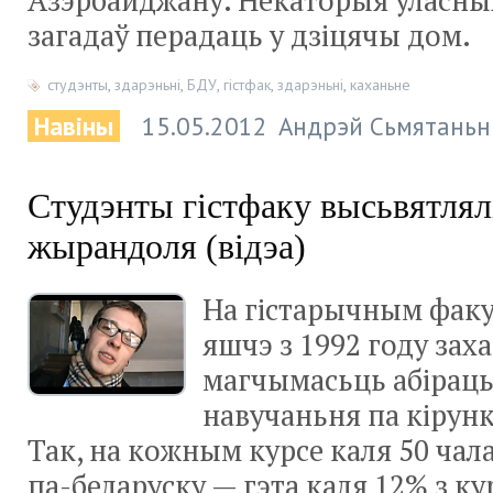
Азэрбайджану. Некаторыя ўласны
загадаў перадаць у дзіцячы дом.
студэнты
,
здарэньні
,
БДУ
,
гістфак
,
здарэньні
,
каханьне
Навіны
15.05.2012
Андрэй Сьмятаньн
Студэнты гістфаку высьвятлялі
жырандоля (відэа)
На гістарычным фак
яшчэ з 1992 году зах
магчымасьць абіраць
навучаньня па кірунк
Так, на кожным курсе каля 50 чал
па-беларуску
— гэта каля 12% з ку