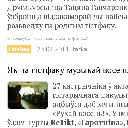
Другакурсьніца Тацяна Ганчарэн
ўзброіцца відэакамэрай ды пайсь
разьведку па родным гістфаку.
беларуская мова
,
мовы
,
відэа
,
гістфак
,
БДУ
Навіны
23.02.2011
tarka
Як на гістфаку музыкай восень
27 кастрычніка ў акта
гістарычнага факуль
адбыўся дабрачынны
«Рухай восень!». У ім
ўдзел гурты
Re1ikt
, «
Гаротніца
»,