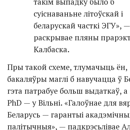
такім выпадку было б
суіснаваньне літоўскай і
беларускай часткі ЭГУ», —
раскрывае пляны прарэк
Калбаска.
Пры такой схеме, тлумачыць ён,
бакаляўры маглі б навучацца ў Б
гэта патрабуе больш выдаткаў, а 
PhD — у Вільні. «Галоўнае для вя
Беларусь — гарантыі акадэмічныя
палітычныя», — падкрэсьлівае А