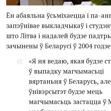
Ён абаяльна ўсьміхаецца і па-ан
запэўнівае выкладчыкаў і студэн
што Літва і надалей будзе падтр
зачынены ў Беларусі ў 2004 годзе
«Я ня ведаю, якая будзе ст
ў выпадку магчымасьці
вяртаньня ў Беларусь, але
ўнівэрсытэт будзе мець
магчымасьць застацца ў 