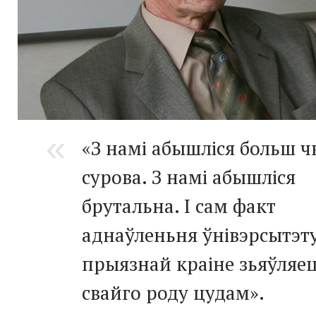
«З намі абышліся больш 
сурова. З намі абышліся
брутальна. І сам факт
аднаўленьня ўнівэрсытэту
прыязнай краіне зьяўляе
свайго роду цудам».