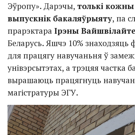
Эўропу». Дарэчы,
толькі кожны
выпускнік бакаляўрыяту
, па с
прарэктара
Ірэны Вайшвілайт
Беларусь. Яшчэ 10% знаходзяць 
для працягу навучаньня ў заме
унівэрсытэтах, а трэцяя частка 
вырашаюць працягнуць навучан
магістратуры ЭГУ.