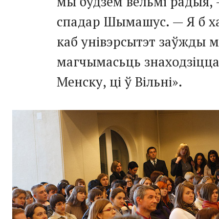
мы будзем вельмі радыя,
спадар Шымашус. — Я б х
каб унівэрсытэт заўжды м
магчымасьць знаходзіцца 
Менску, ці ў Вільні».