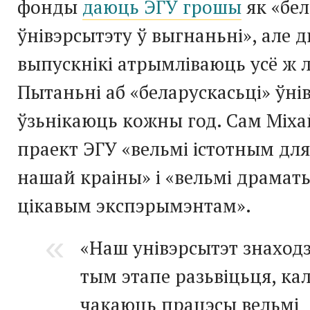
фонды
даюць ЭГУ грошы
як «бе
ўнівэрсытэту ў выгнаньні», але 
выпускнікі атрымліваюць усё ж лі
Пытаньні аб «беларускасьці» ўні
ўзьнікаюць кожны год. Сам Міха
праект ЭГУ «вельмі істотным дл
нашай краіны» і «вельмі драмат
цікавым экспэрымэнтам».
«Наш унівэрсытэт знаходз
тым этапе разьвіцьця, кал
чакаюць працэсы вельмі