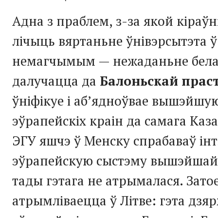
Адна з праблем, з-за якой кіраў
лічыць вяртаньне ўнівэрсытэта ў
немагчымым — нежаданьне белар
далучацца да
Балоньскай прас
ўніфікуе і аб’ядноўвае вышэйш
эўрапейскіх краін да самага Каз
ЭГУ яшчэ ў Менску спрабаваў ін
эўрапейскую сыстэму вышэйшай 
тады гэтага не атрымалася. Зато
атрымліваецца ў Літве: гэта дзярж