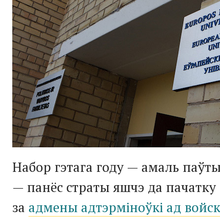
Набор гэтага году — амаль паўт
— панёс страты яшчэ да пачатку 
за
адмены адтэрміноўкі ад войс