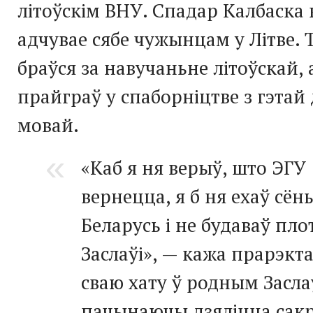
літоўскім ВНУ. Спадар Калбаска 
адчувае сябе чужынцам у Літве. 
браўся за навучаньне літоўскай,
прайграў у спаборніцтве з гэтай
мовай.
«Каб я ня верыў, што ЭГУ
вернецца, я б ня ехаў сён
Беларусь і не будаваў пло
Заслаўі», — кажа прарэкт
сваю хату ў родным Заслаў
пачынаючы дзяліцца сакр