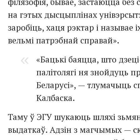
філязофія, бывае, застаюцца без 
на гэтых дысцыплінах унівэрсыт
заробіць, хаця рэктар і называе іх
вельмі патрэбнай справай».
«Бацькі баяцца, што дзеці
палітолягі ня знойдуць п
Беларусі», — тлумачыць с
Калбаска.
Таму ў ЭГУ шукаюць шляхі зьмя
выдаткаў. Адзін з магчымых — с