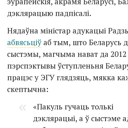
эўрапейскія, акрамя Беларусі, Б
дэклярацыю падпісалі.
Нядаўна міністар адукацыі Радзь
абвясьціў
аб тым, што Беларусь 
сыстэмы, магчыма нават да 2012 
пэрспэктывы ўступленьня Белару
працэс у ЭГУ глядзяць, мякка к
скептычна:
«Пакуль гучаць толькі
дэклярацыі, а ў сыстэме 