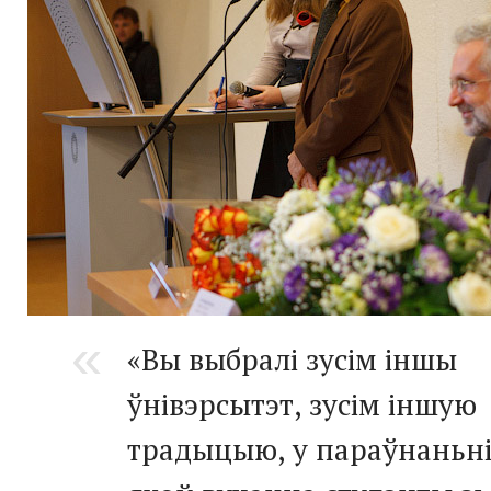
«Вы выбралі зусім іншы
ўнівэрсытэт, зусім іншую
традыцыю, у параўнаньні 