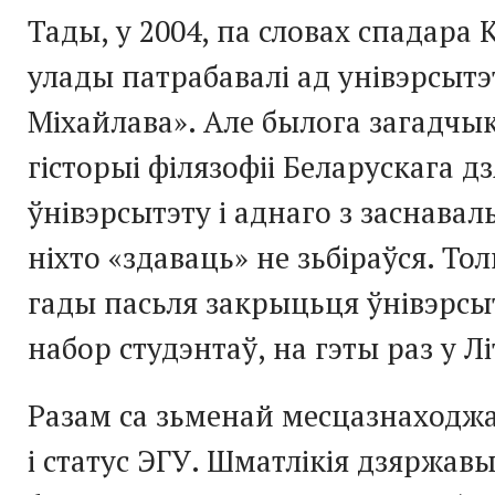
Тады, у 2004, па словах спадара К
улады патрабавалі ад унівэрсытэ
Міхайлава». Але былога загадчы
гісторыі філязофіі Беларускага 
ўнівэрсытэту і аднаго з заснавал
ніхто «здаваць» не зьбіраўся. Тол
гады пасьля закрыцьця ўнівэрсыт
набор студэнтаў, на гэты раз у Лі
Разам са зьменай месцазнаходжа
і статус ЭГУ. Шматлікія дзяржавы