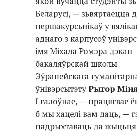
якой вучацца студэнты зь
Беларусі, — зьвяртаецца д
першакурсьнікаў у вяліка
аднаго з карпусоў унівэр
імя Міхала Ромэра дэкан
бакаляўрскай школы
Эўрапейскага гуманітарн
ўнівэрсытэту
Рыгор Мін
І галоўнае, — працягвае ё
б мы хацелі вам даць, — г
падрыхтаваць да жыцьця,