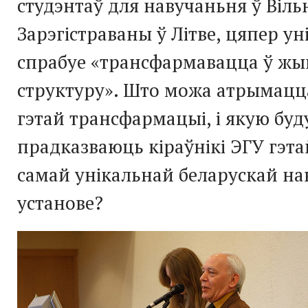
студэнтаў для навучаньня ў Вільн
Зарэгістраваны ў Літве, цяпер ун
спрабуе «трансфармавацца ў ж
структуру». Што можа атрымацц
гэтай трансфармацыі, і якую бу
прадказваюць кіраўнікі ЭГУ гэта
самай унікальнай беларускай н
установе?