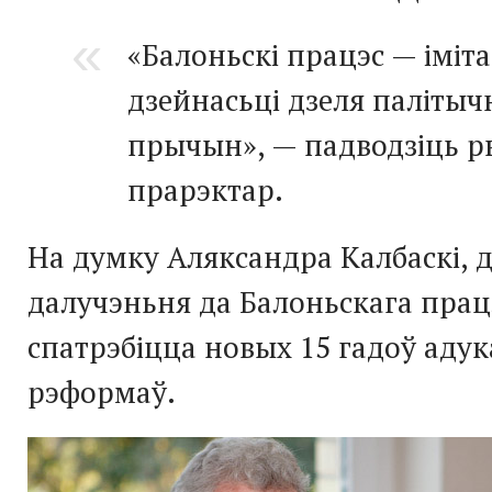
«Балоньскі працэс — іміт
дзейнасьці дзеля паліты
прычын», — падводзіць р
прарэктар.
На думку Аляксандра Калбаскі, 
далучэньня да Балоньскага прац
спатрэбіцца новых 15 гадоў ад
рэформаў.