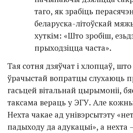
таго, як зрабіць перасячэ
беларуска-літоўскай мяж
хуткім: «Што зробіш, езьд
прыходзіцца часта».
Тая сотня дзяўчат і хлопцаў, што
ўрачыстай вопратцы слухаюць 
гасьцей вітальнай цырымоніі, б
таксама вераць у ЭГУ. Але кожн
Нехта чакае ад унівэрсытэту «не
падыходу да адукацыі», а нехта 