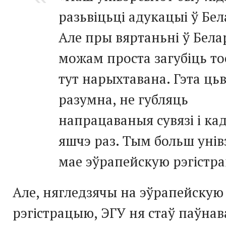
разьвіцьці адукацыі ў Бел
Але пры вяртаньні ў Бела
можам проста загубіць то
тут нарыхтавана. Гэта цьв
разумна, не губляць
напрацаваныя сувязі і ка
яшчэ раз. Тым больш унів
мае эўрапейскую рэгістр
Але, нягледзячы на эўрапейскую
рэгістрацыю, ЭГУ ня стаў паўна