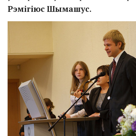
Рэмігіюс Шымашус
.