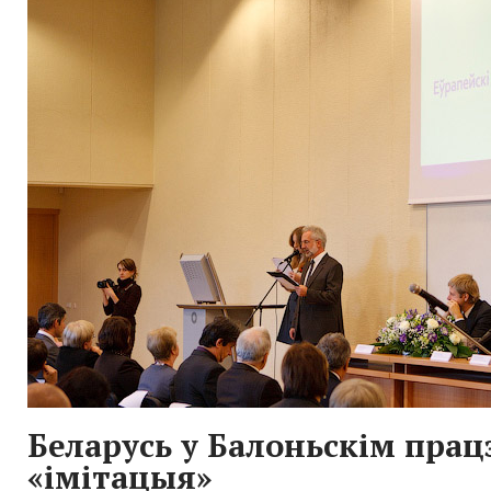
Беларусь у Балоньскім прац
«імітацыя»