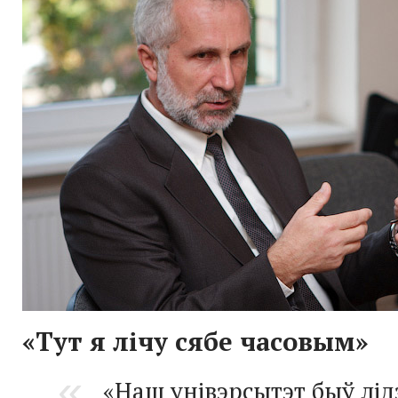
«Тут я лічу сябе часовым»
«Наш унівэрсытэт быў лід