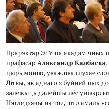
Прарэктар ЭГУ па акадэмічных 
прафэсар
Аляксандр Калбаска
,
цырымонію, уважліва слухае слов
Літвы, як аднаго з буйнейшых д
залежыць далейшы лёс унівэрсыт
Нягледзячы на тое, што амаль ус