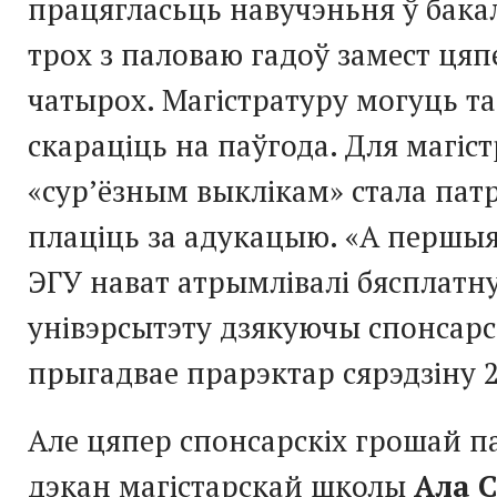
працягласьць навучэньня ў бака
трох з паловаю гадоў замест ця
чатырох. Магістратуру могуць т
скараціць на паўгода. Для магіс
«сур’ёзным выклікам» стала пат
плаціць за адукацыю. «А першыя
ЭГУ нават атрымлівалі бясплатн
унівэрсытэту дзякуючы спонсарс
прыгадвае прарэктар сярэдзіну 2
Але цяпер спонсарскіх грошай па
дэкан магістарскай школы
Ала 