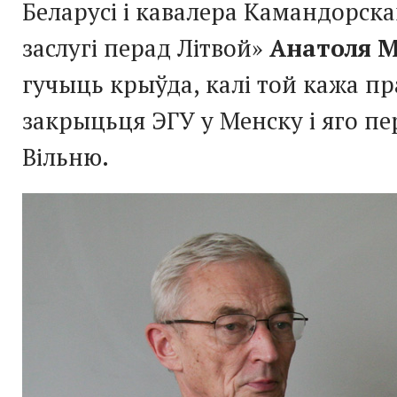
Беларусі і кавалера Камандорск
заслугі перад Літвой»
Анатоля М
гучыць крыўда, калі той кажа пр
закрыцьця ЭГУ у Менску і яго пе
Вільню.