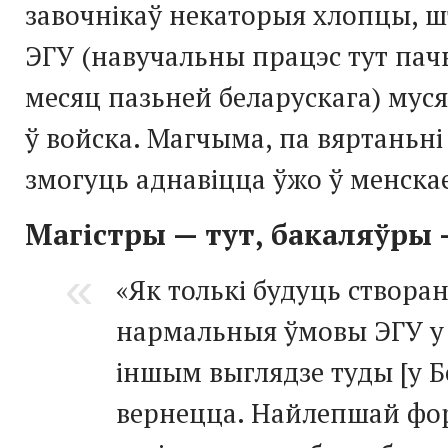
завочнікаў некаторыя хлопцы, шт
ЭГУ (навучальны працэс тут па
месяц пазьней беларускага) мус
ў войска. Магчыма, па вяртаньні
змогуць аднавіцца ўжо ў менска
Магістры — тут, бакаляўры 
«Як толькі будуць створа
нармальныя ўмовы ЭГУ у
іншым выглядзе туды [у Б
вернецца. Найлепшай фо