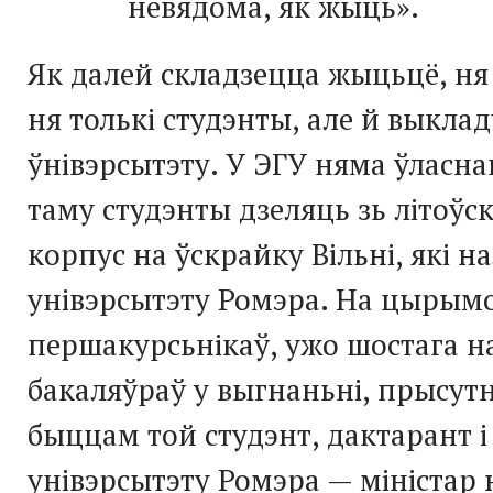
невядома, як жыць».
Як далей складзецца жыцьцё, ня
ня толькі студэнты, але й выкла
ўнівэрсытэту. У ЭГУ няма ўласна
таму студэнты дзеляць зь літоўск
корпус на ўскрайку Вільні, які 
унівэрсытэту Ромэра. На цырымо
першакурсьнікаў, ужо шостага н
бакаляўраў у выгнаньні, прысут
быццам той студэнт, дактарант 
унівэрсытэту Ромэра — міністар