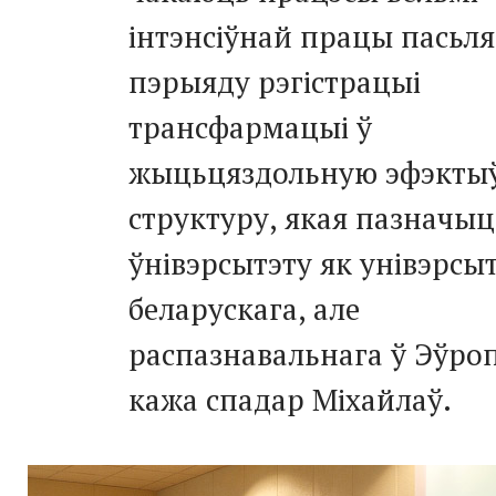
інтэнсіўнай працы пасьля
пэрыяду рэгістрацыі
трансфармацыі ў
жыцьцяздольную эфэкты
структуру, якая пазначы
ўнівэрсытэту як унівэрсы
беларускага, але
распазнавальнага ў Эўроп
кажа спадар Міхайлаў.