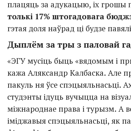
плацяць за адукацыю, іх грошы
толькі 17% штогадовага бюдж
гэтая доля наўрад ці будзе павял
Дыплём за тры з паловай г
«ЭГУ мусіць быць «вядомым і п
кажа Аляксандр Калбаска. Але 
пакуль ня ўсе спэцыяльнасьці. А
студэнты ідуць вучыцца на візу
міжнароднае права і турызм. А в
іміджавыя спэцыяльнасьці, як пал