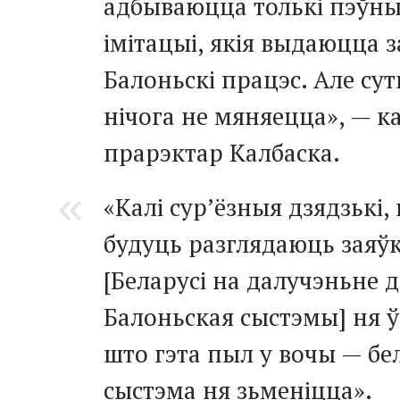
адбываюцца толькі пэўн
імітацыі, якія выдаюцца з
Балоньскі працэс. Але су
нічога не мяняецца», — к
прарэктар Калбаска.
«Калі сур’ёзныя дзядзькі,
будуць разглядаюць заяў
[Беларусі на далучэньне д
Балоньская сыстэмы] ня ў
што гэта пыл у вочы — бе
сыстэма ня зьменіцца».