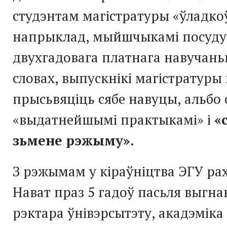
студэнтам магістратуры «ўладко
напрыклад, мыйшчыкамі посуду»
двухгадовага платнага навучаньн
словах, выпускнікі магістратуры
прысьвяціць сябе навуцы, альбо 
«выдатнейшымі практыкамі» і
«
зьмене рэжыму»
.
З рэжымам у кіраўніцтва ЭГУ рах
Нават праз 5 гадоў пасьля выгна
рэктара ўнівэрсытэту, акадэміка