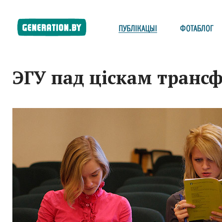
ЭГУ пад ціскам транс