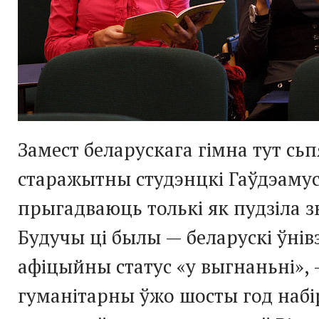
Замест беларускага гімна тут сь
старажытны студэнцкі Гаўдэамус
прыгадваюць толькі як пудзіла з
Будучы ці былы — беларускі ўнівэ
афіцыйны статус «у выгнаньні»,
гуманітарны ўжо шосты год набі