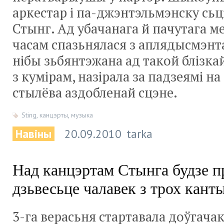
аркестар і па-джэнтэльмэнску сь
Стынг. Ад убачанага й пачутага м
часам спазьнялася з аплядысмэнтам
нібы зьбянтэжана ад такой блізка
з кумірам, назірала за падзеямі н
стылёва аздобленай сцэне.
Sting
,
канцэрты
,
музыка
Навіны
20.09.2010
tarka
Над канцэртам Стынга будзе п
дзьвесьце чалавек з трох кант
3-га верасьня стартавала доўгача