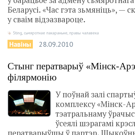
у барацьбе за адмену сьмяротнага
Беларусі. «Час гэта зьмяніць», — с
у сваім відэазвароце.
Sting
,
сьмяротнае пакараньне
,
правы чалавека
Навіны
28.09.2010
Стынг ператварыў «Мінск-Арэ
філярмонію
У поўнай залі спарты
комплексу «Мінск-Ар
тэатральнаму ўрачыст
ўсеялі шэрагамі крэсл
ператварыўшы ў партэр. Шыкоўны 