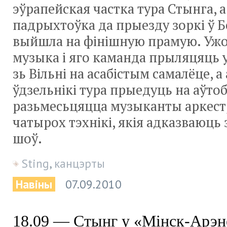
эўрапейская частка тура Стынга, а
падрыхтоўка да прыезду зоркі ў Б
выйшла на фінішную прамую. Ужо
музыка і яго каманда прыляцяць 
зь Вільні на асабістым самалёце, а
ўдзельнікі тура прыедуць на аўтоб
разьмесьцяцца музыканты аркестр
чатырох тэхнікі, якія адказваюць
шоў.
Sting
,
канцэрты
Навіны
07.09.2010
18.09 — Стынг у «Мінск-Арэн