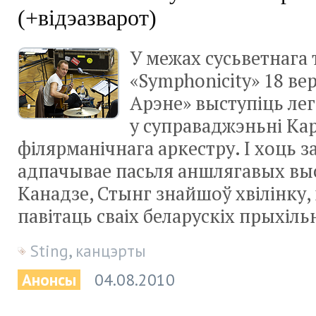
(+відэазварот)
У межах сусьветнага 
«Symphonicity» 18 ве
Арэне» выступіць ле
у суправаджэньні Ка
філярманічнага аркестру. І хоць з
адпачывае пасьля аншлягавых выс
Канадзе, Стынг знайшоў хвілінку, 
павітаць сваіх беларускіх прыхіль
Sting
,
канцэрты
Анонсы
04.08.2010