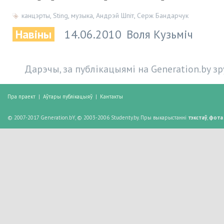
канцэрты
,
Sting
,
музыка
,
Андрэй Шпіт
,
Серж Бандарчук
Навіны
14.06.2010
Воля Кузьміч
Дарэчы, за публікацыямі на Generation.by з
Пра праект
|
Аўтары публікацыяў
|
Кантакты
© 2007-2017 Generation.bY, © 2003-2006 Studenty.by. Пры выкарыстанні
тэкстаў
,
фота