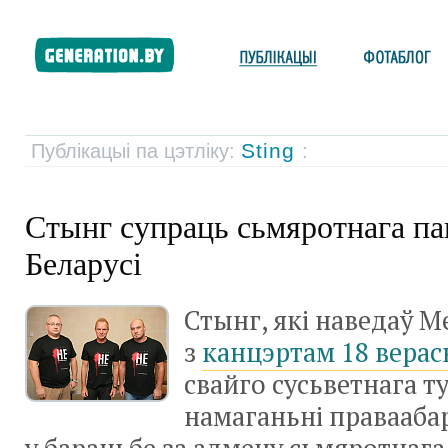
Sting
Публікацыі па цэтліку:
:
Стынг супраць сьмяротнага па
Беларусі
Стынг, які наведаў М
з
канцэртам 18 верас
свайго сусьветнага т
намаганьні правааба