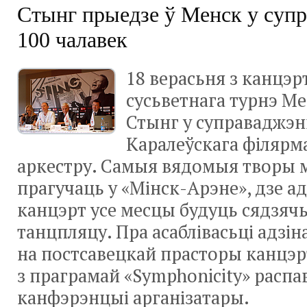
Стынг прыедзе ў Менск у суп
100 чалавек
18 верасьня з канцэр
сусьветнага турнэ М
Стынг у суправаджэн
Каралеўскага філярм
аркестру. Самыя вядомыя творы 
прагучаць у «Мінск-Арэне», дзе а
канцэрт усе месцы будуць сядзяч
танцпляцу. Пра асаблівасьці адзін
на постсавецкай прасторы канцэр
з праграмай «Symphonicity» распав
канфэрэнцыі арганізатары.