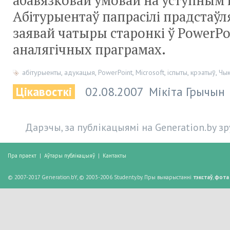
абавязковай умовай на ўступным 
Абітурыентаў папрасілі прадстаўл
заявай чатыры старонкі ў PowerPo
аналягічных праграмах.
абітурыенты
,
адукацыя
,
PowerPoint
,
Microsoft
,
іспыты
,
крэатыў
,
Чык
Цікавосткі
02.08.2007
Мікіта Грычын
Дарэчы, за публікацыямі на Generation.by з
Пра праект
|
Аўтары публікацыяў
|
Кантакты
© 2007-2017 Generation.bY, © 2003-2006 Studenty.by. Пры выкарыстанні
тэкстаў
,
фота