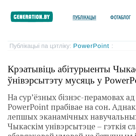
PowerPoint
Публікацыі па цэтліку:
:
Крэатывіць абітурыенты Чыка
ўнівэрсытэту мусяць у PowerP
На сур’ёзных бізнэс-перамовах ад
PowerPoint прабівае на сон. Аднак
лепшых эканамічных навучальных
Чыкаскім унівэрсытэце – гэткія сл