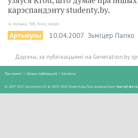
узяўся Krou, што думае пра іншых 
карэспандэнту studenty.by.
музыка
,
ЧпБ
,
Krou
,
людзі
Артыкулы
10.04.2007
Зьміцер Папко
Дарэчы, за публікацыямі на Generation.by з
Пра праект
|
Аўтары публікацыяў
|
Кантакты
© 2007-2017 Generation.bY, © 2003-2006 Studenty.by. Пры выкарыстанні
тэкстаў
,
фота