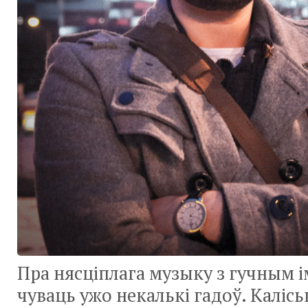
Пра нясціплага музыку з гучным 
чуваць ужо некалькі гадоў. Каліс