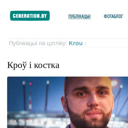
Krou
Публікацыі па цэтліку:
:
Кроў і костка