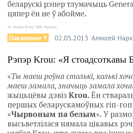
беларускі рэпер тлумачыць Genera
цяпер ён не ў абойме.
людзі
,
Krou
,
ЧпБ
,
музыка
Пакаленне Y
02.05.2013
Аляксей Нарк
Рэпэр Krou: «Я стоадсоткавы 
«
Ты маеш роўна столькі, колькі хоч
маеш замала, значыць замала хоча
жыцьцёвы дэвіз
Krou
. Ён стварал
першых беларускамоўных гіп-гоп
«
Чырвоным па белым
». У размо
высьветлілася нямала цікавых рэч