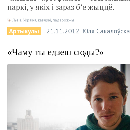
паркі, у якіх і зараз б’е жыццё.
Львів
,
Украіна
,
кавярні
,
падарожжы
Артыкулы
21.11.2012
Юля Сакалоўска
«Чаму ты едзеш сюды?»