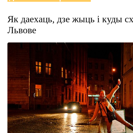
Як даехаць, дзе жыць і куды сх
Львове