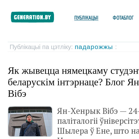
падарожжы
Публікацыі па цэтліку:
:
Як жывецца нямецкаму студэн
беларускім інтэрнаце? Блог Я
Вібэ
Ян-Хенрык Вібэ — 24
паліталогіі ўніверсі
Шылера ў Ене, што на