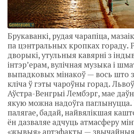
Брукаванкі, рудая чарапіца, мазаі
па цэнтральных кропках гораду.
дворыкі, утульныя кавярні з інд
інтэр’ерам, вулічная музыка і шма
выпадковых мінакоў — вось што з
кліча ў гэты чароўны горад. Львоў
Аўстра-Венгрыі Лембэрг, мае даў
якую можна надоўга паглынуцца.
палягае, бадай, найвялікшая кашт
ён дазваляе адчуць атмасферу мін
«жывыя» артэфакты — звычайныя д