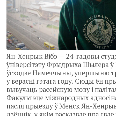
Ян-Хенрык Вібэ — 24-гадовы студэ
ўніверсітэту Фрыдрыха Шылера ў 
ўсходзе Нямеччыны, упершыню тр
у верасні гэтага году. Сюды ён пр
вывучаць расейскую мову і паліта
Факультэце міжнародных адносін
пасля прыезду ў Менск Ян-Хенрык
дзённік, у якім расказвае пра свае