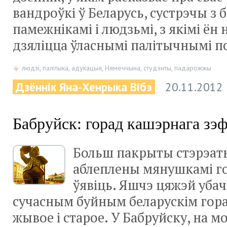
вандроўкі ў Беларусь, сустрэчы з 
памежнікамі і людзьмі, з якімі ён
дзяліцца ўласнымі палітычнымі п
людзі
,
палітыка
,
адукацыя
,
Нямеччына
,
студэнты
,
падарожжы
Дзённік Яна-Хенрыка Вібэ
20.11.2012
Бабруйск: горад кашэрнага зэф
Больш пакрыты стэрэаты
аблеплены мянушкамі г
ўявіць. Яшчэ цяжэй уба
сучасным буйным беларускім гор
жывое і старое. У Бабруйску, на м