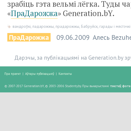
зрабіць гэта вельмі лёгка. Туды ч
«
ПраДарожжа
» Generation.bY.
вандроўкі
,
падарожжы
,
прадарожжы
,
Бабруйск
,
гарады і мястэчкі
ПраДарожжа
09.06.2009
Алесь Bezuh
Дарэчы, за публікацыямі на Generation.by з
Пра праект
|
Аўтары публікацыяў
|
Кантакты
© 2007-2017 Generation.bY, © 2003-2006 Studenty.by. Пры выкарыстанні
тэкстаў
,
фота