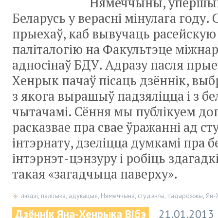
Нямеччыны, упершын
Беларусь у верасні мінулага году.
прыехаў, каб вывучаць расейскую 
паліталогію на Факультэце міжна
адносінаў БДУ. Адразу пасля прые
Хенрык пачаў пісаць дзённік, вы
з якога вырашыў падзяліцца і з бе
чытачамі. Сёння мы публікуем допі
расказвае пра свае ўражанні ад ст
інтэрнату, дзеліцца думкамі пра 
інтэрнэт-цэнзуру і робіць здагадкі
такая «загадчыца паверху».
людзі
,
палітыка
,
адукацыя
,
Нямеччына
,
студэнты
,
падарожжы
,
Ян-
Дзённік Яна-Хенрыка Вібэ
21.01.2013