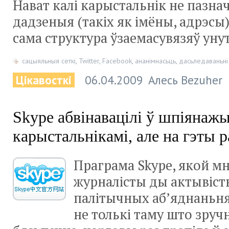
Нават калі карыстальнік не пазн
дадзеныя (такіх як імёны, адрэсы
сама структура ўзаемасувязяў уну
сацыяльныя сеткі
,
Twitter
,
Facebook
,
ананімнасьць
,
дасьледаваньні
Цікавосткі
06.04.2009
Алесь Bezuher
Skype абвінавацілі ў шпіянажы
карыстальнікамі, але на гэты р
Праграма Skype, якой мн
журналісты ды актывісты
палітычных аб’яднаньн
не толькі таму што зручн