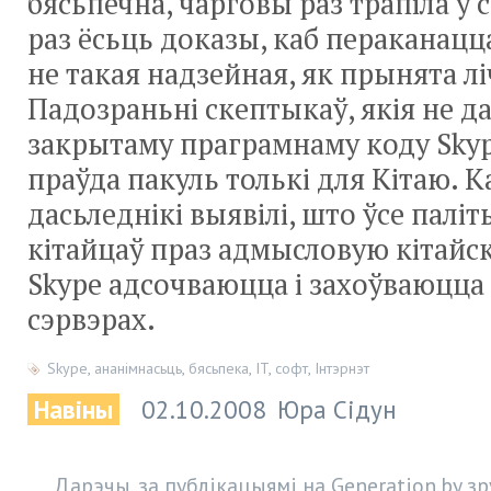
бясьпечна, чарговы раз трапіла ў 
раз ёсьць доказы, каб пераканацц
не такая надзейная, як прынята л
Падозраньні скептыкаў, якія не 
закрытаму праграмнаму коду Skype
праўда пакуль толькі для Кітаю. К
дасьледнікі выявілі, што ўсе пал
кітайцаў праз адмысловую кітайс
Skype адсочваюцца і захоўваюцца 
сэрвэрах.
Skype
,
ананімнасьць
,
бясьпека
,
IT
,
софт
,
Інтэрнэт
Навіны
02.10.2008
Юра Сідун
Дарэчы, за публікацыямі на Generation.by з