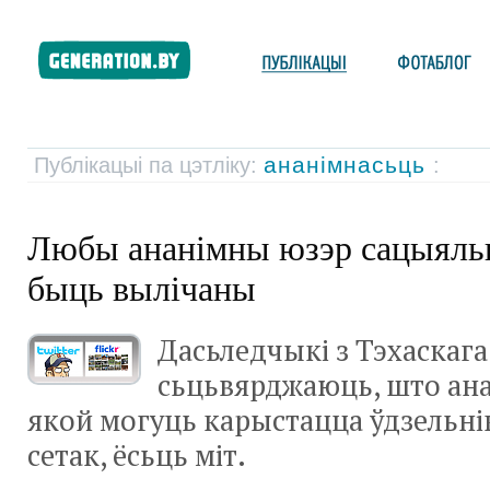
ананімнасьць
Публікацыі па цэтліку:
:
Любы ананімны юзэр сацыяльн
быць вылічаны
Дасьледчыкі з Тэхаскага
сьцьвярджаюць, што ана
якой могуць карыстацца ўдзельні
сетак, ёсьць міт.