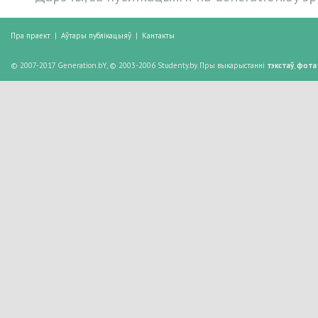
Пра праект
|
Аўтары публікацыяў
|
Кантакты
© 2007-2017 Generation.bY, © 2003-2006 Studenty.by. Пры выкарыстанні
тэкстаў
,
фота