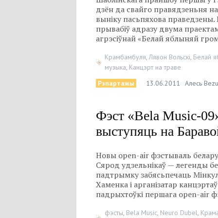
дзён да свайго правядзеньня на
выніку пасьпяхова праведзены. П
прывабіў адразу двума праектамі
агрэсіўнай «Белай яблыняй гро
Крамбамбуля
,
Лявон Вольскі
,
Белай я
музыка
,
Канцэрт на траве
Рэпартажы
13.06.2011
Алесь Bez
Фэст «Bela Music-09
выступяць на Бараво
Новы
open-air
фэстываль белару
Сярод удзельнікаў — легенды бел
падтрымку забясьпечаць Мінкуль
Хаменка і арганізатар канцэртаў
падрыхтоўкі першага
open-air
фэ
фэсты
,
Bela Music
,
Neuro Dubel
,
Крам