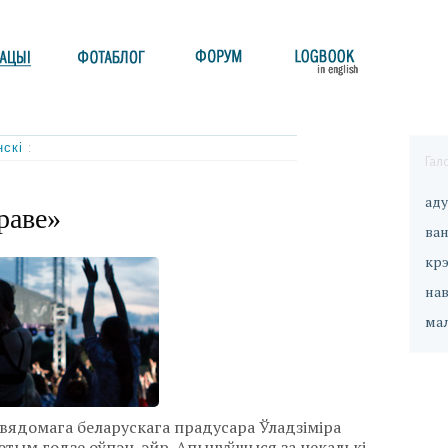
нскі
:
Гал
ад
раве»
ван
кр
на
ма
вядомага беларускага прадусара Ўладзіміра
этым годзе оўпэн-эйр. Апынуўшыся за некалькі