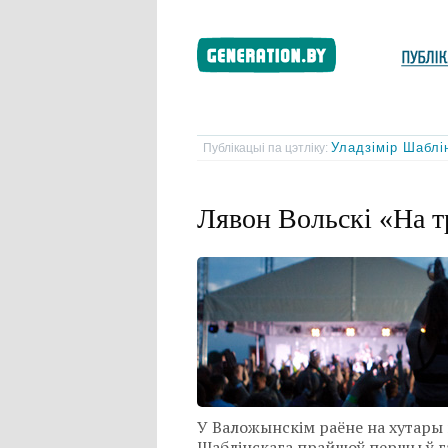
Уладзімір Шаблі
Публікацыі па цэтліку:
Лявон Вольскі «На т
У Валожынскім раёне на хутары 
Шаблінскага прайшоў першы ў г