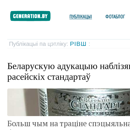
РІВШ
Публікацыі па цэтліку:
:
Беларускую адукацыю наблізя
расейскіх стандартаў
Больш чым на траціне спэцыяльна