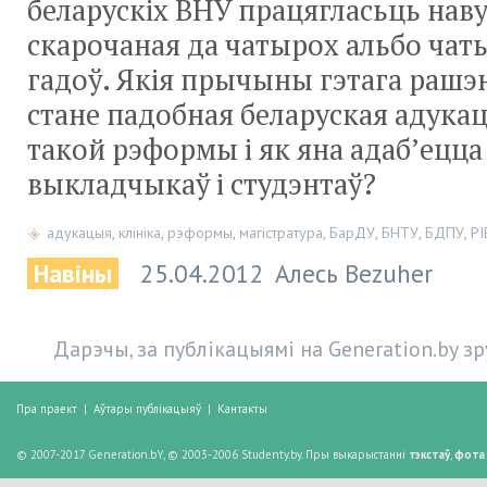
беларускіх ВНУ працягласьць нав
скарочаная да чатырох альбо чат
гадоў. Якія прычыны гэтага рашэ
стане падобная беларуская адука
такой рэформы і як яна адаб’ецца 
выкладчыкаў і студэнтаў?
адукацыя
,
клініка
,
рэформы
,
магістратура
,
БарДУ
,
БНТУ
,
БДПУ
,
Р
Навіны
25.04.2012
Алесь Bezuher
Дарэчы, за публікацыямі на Generation.by з
Пра праект
|
Аўтары публікацыяў
|
Кантакты
© 2007-2017 Generation.bY, © 2003-2006 Studenty.by. Пры выкарыстанні
тэкстаў
,
фота