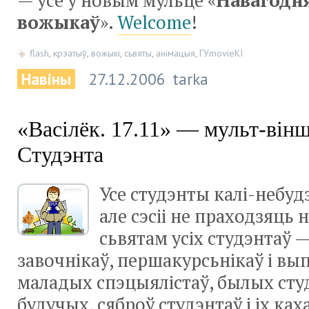
— усё ў новым мульце «
Навагодня
вожыкаў
»­.
Welcome
!
flash
,
крэатыў
,
вожыкі
,
сьвяты
,
анімацыя
,
ГУmovieКІ
Навіны
27.12.2006
tarka
«Васілёк. 17.11» — мульт-він
Студэнта
Усе студэнты калі-небуд
але сэсіі не праходзяць н
сьвятам усіх студэнтаў —
завочнікаў, першакурсьнікаў і вы
маладых спэцыялістаў, былых студ
будучых, сяброў студэнтаў і іх ках