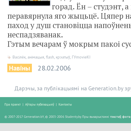
горад. Ён – студэнт, а
перавярнула яго жыцьцё. Цяпер 
паход у душ становіцца напоўнен
неспадзяванак.
Гэтым вечарам ў мокрым пакоі сус
Васілёк
,
анімацыя
,
flash
,
крэатыў
,
ГУmovieКІ
Навіны
28.02.2006
Дарэчы, за публікацыямі на Generation.by з
Пра праект
|
Аўтары публікацыяў
|
Кантакты
© 2007-2017 Generation.bY, © 2003-2006 Studenty.by. Пры выкарыстанні
тэкстаў
,
фота