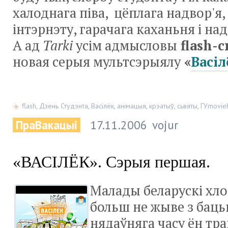
халоднага піва, цёплага надвор'я,
інтэрнэту, гарачага каханьня і на
А ад
Tarki
усім адмысловы
flash-
новая серыя мультсэрыялу
«
Васіл
flash
,
Дзень Студэнта
,
Васілёк
,
анімацыя
,
крэатыў
,
сьвяты
,
ГУmovie
ПраВакацыі
17.11.2006
vojur
«ВАСІЛЁК». Сэрыя першая.
Малады беларускі хло
больш не жыве з бацьк
нядаўняга часу ён трап