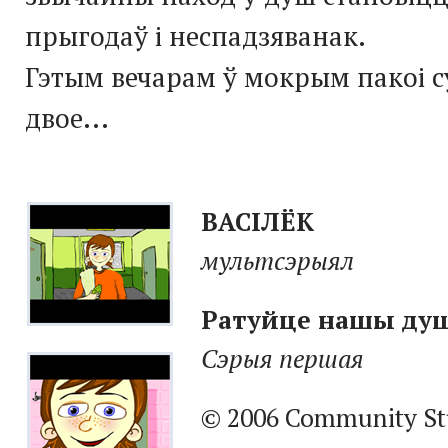
прыгодаў і неспадзяванак.
Гэтым вечарам ў мокрым пакоі с
двое...
ВАСІЛЁК
мультсэрыял
Ратуйце нашы ду
Сэрыя першая
© 2006 Community St