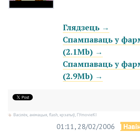
Глядзець →
Спампаваць у фар
(2.1Mb) →
Спампаваць у фарм
(2.9Mb) →
Васілёк
,
анімацыя
,
flash
,
крэатыў
,
ГУmovieКІ
01:11, 28/02/2006
| Наві