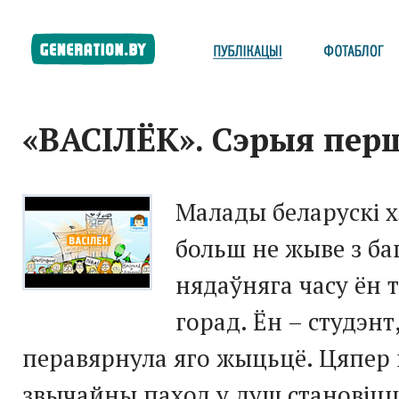
«ВАСІЛЁК». Сэрыя пер
Малады беларускі х
больш не жыве з ба
нядаўняга часу ён т
горад. Ён – студэнт,
перавярнула яго жыцьцё. Цяпер 
звычайны паход у душ становіц