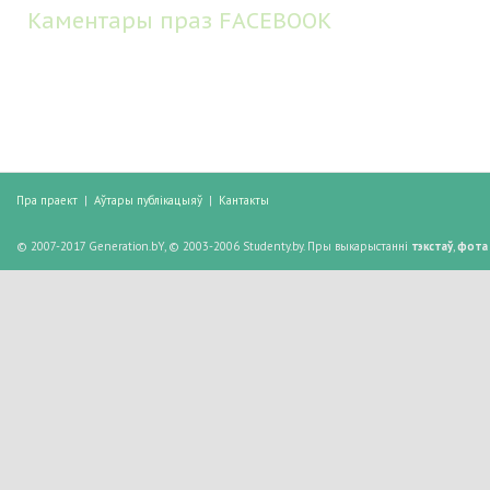
Каментары праз FACEBOOK
Пра праект
|
Аўтары публікацыяў
|
Кантакты
© 2007-2017 Generation.bY, © 2003-2006 Studenty.by. Пры выкарыстанні
тэкстаў
,
фота