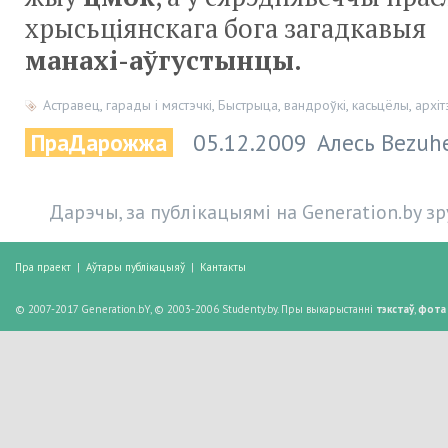
хрысьціянскага бога загадкавыя
манахі-аўгустынцы
.
Астравец
,
гарады і мястэчкі
,
Быстрыца
,
вандроўкі
,
касьцёлы
,
архіт
ПраДарожжа
05.12.2009
Алесь Bezuh
Дарэчы, за публікацыямі на Generation.by з
Пра праект
|
Аўтары публікацыяў
|
Кантакты
© 2007-2017 Generation.bY, © 2003-2006 Studenty.by. Пры выкарыстанні
тэкстаў
,
фота