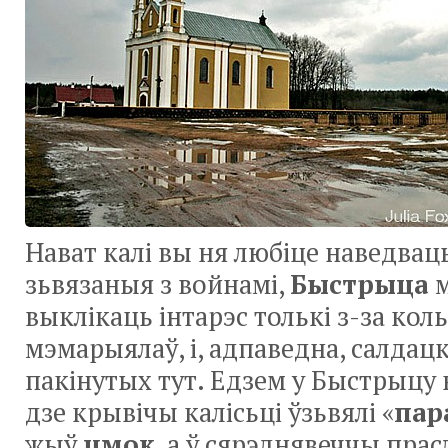
Нават калі вы ня любіце наведвац
зьвязаныя з войнамі,
Быстрыца
выклікаць інтарэс толькі
з-за
коль
мэмарыялаў, і, адпаведна, салдацк
пакінутых тут. Едзем у Быстрыцу на
дзе крывічы калісьці ўзьвялі «
пар
жыў
цмок
, а ў сярэднявеччы прас