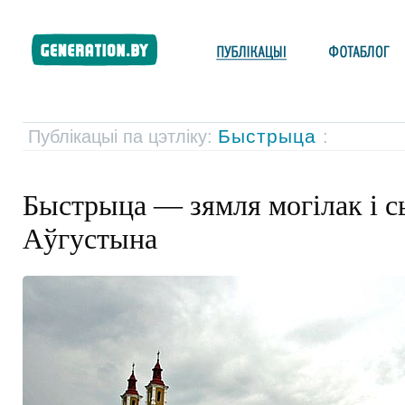
Быстрыца
Публікацыі па цэтліку:
:
Быстрыца — зямля могілак і с
Аўгустына