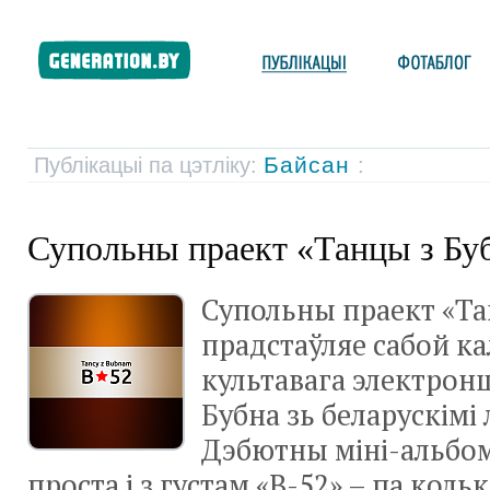
Байсан
Публікацыі па цэтліку:
:
Супольны праект «Танцы з Бу
Супольны праект «Та
прадстаўляе сабой к
культавага электрон
Бубна зь беларускімі 
Дэбютны міні-альбо
проста і з густам «B-52» – па коль