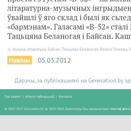
літаратурна-музычных інгрыдыент
ўвайшлі ў яго склад і былі як сьл
«бармэнам». Галасамі «B-52» сталі 
Тацьцяна Беланогая і Байсан. Каш
музыка
,
літаратура
,
Байсан
,
Тацьцяна Беланогая
,
Вольга Гапеева
,
Навіны
05.03.2012
Дарэчы, за публікацыямі на Generation.by з
Пра праект
|
Аўтары публікацыяў
|
Кантакты
© 2007-2017 Generation.bY, © 2003-2006 Studenty.by. Пры выкарыстанні
тэкстаў
,
фота