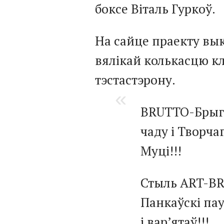
боксе Віталь Гуркоў.
На сайце праекту вы
вялікай колькасцю клі
тэстастэрону.
BRUTTO-Брыг
чаду і Творча
Муці!!!
Стыль ART-BRU
Панкаўскі пау
і вар’ятаў!!!