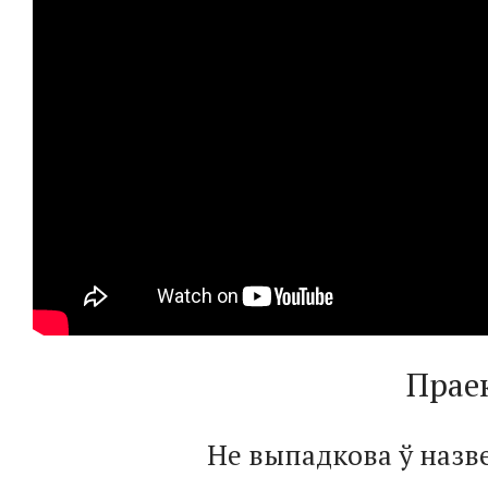
Праек
Не выпадкова ў назв