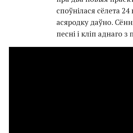
споўнілася сёлета 24
асяродку даўно. Сёння
песні і кліп аднаго з 