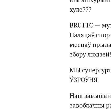
хуле???
BRUTTO — муз
Палацаў спорт
месцаў прыда
збору людзей!
МЫ супергур
ЎЗРОЎНЯ
Наш завышаны
завоблачны р