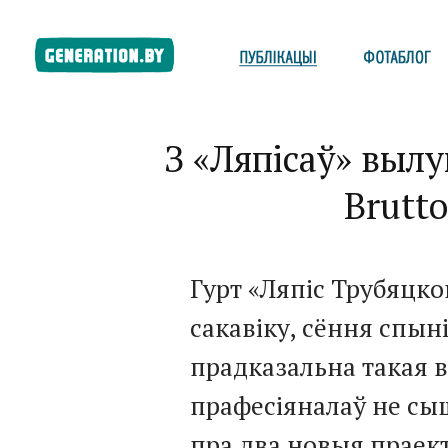
З «Ляпісаў» вылу
Brutto
Гурт «Ляпіс Трубяцкой
сакавіку, сёння спыні
прадказальна такая 
прафесіяналаў не сыш
пра два новыя праект