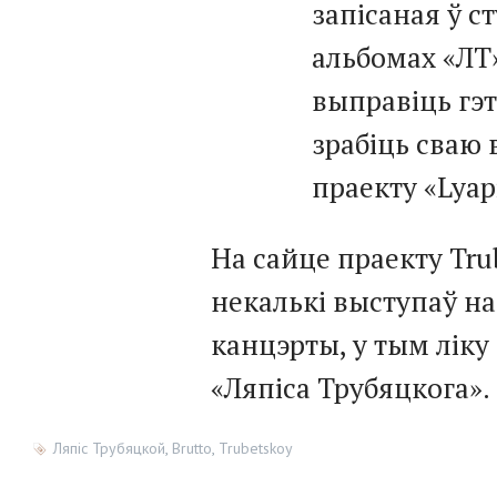
запісаная ў ст
альбомах «ЛТ
выправіць гэт
зрабіць сваю 
праекту «Lyap
На сайце праекту Tru
некалькі выступаў на
канцэрты, у тым лік
«Ляпіса Трубяцкога».
Ляпіс Трубяцкой
,
Brutto
,
Trubetskoy