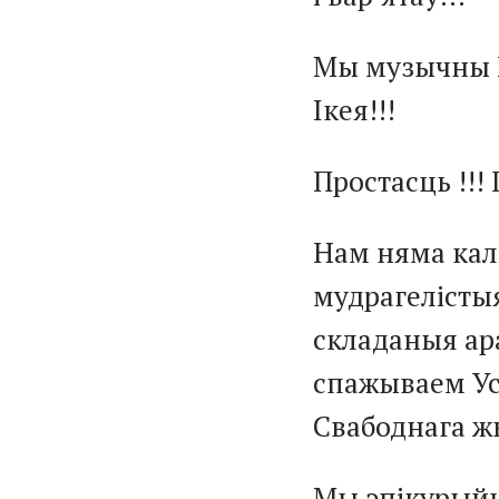
Мы музычны Н
Ікея!!!
Простасць !!! 
Нам няма калі
мудрагелістыя
складаныя ар
спажываем Усе
Свабоднага ж
Мы эпікурыйц