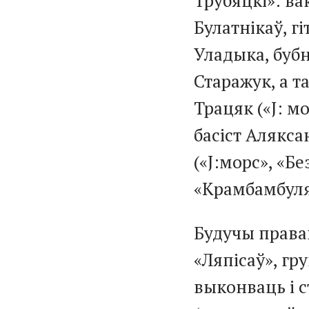
Трубяцкі»: ва
Булатнікаў, г
Уладыка, буб
Старажук, а т
Трацяк («J: м
басіст Алякс
(«J:морс», «Бе
«Крамбамбуля»
Будучы прав
«Ляпісаў», гр
выконваць і с