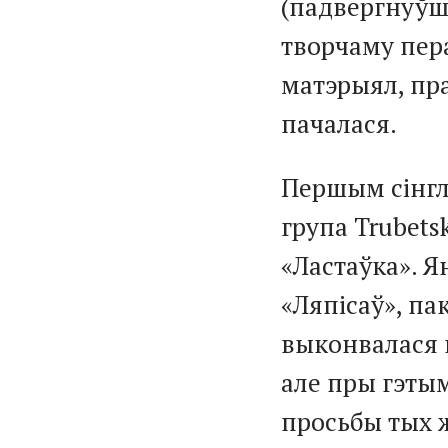
(падвергнуўшы
творчаму пер
матэрыял, пр
пачалася.
Першым сінгл
група Trubets
«Ластаўка». 
«Ляпісаў», пак
выконвалася 
але пры гэты
просьбы тых ж