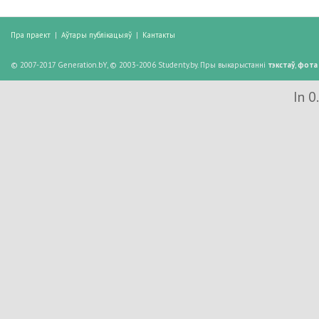
Пра праект
|
Аўтары публікацыяў
|
Кантакты
© 2007-2017 Generation.bY, © 2003-2006 Studenty.by. Пры выкарыстанні
тэкстаў
,
фота
In 0