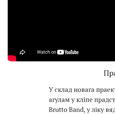
Пр
У склад новага праек
агулам у кліпе прадс
Brutto Band, у ліку 