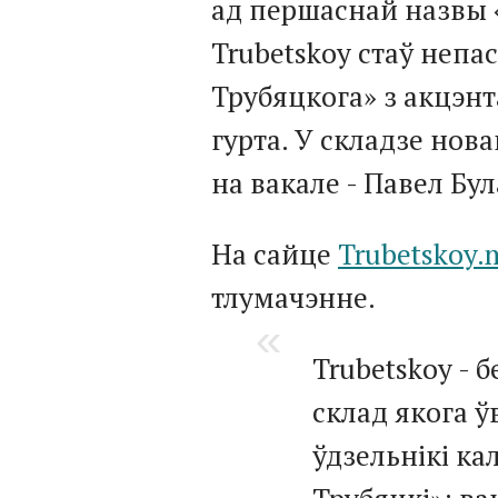
ад першаснай назвы «
Trubetskoy стаў неп
Трубяцкога» з акцэ
гурта. У складзе нова
на вакале - Павел Бул
На сайце
Trubetskoy.
тлумачэнне.
Trubetskoy - б
склад якога 
ўдзельнікі ка