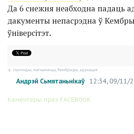
Да 6 снежня неабходна падаць 
дакументы непасрэдна ў Кембры
ўніверсітэт.
стыпэндыі
,
магчымасьці
,
Кембрыдж
,
адукацыя
Андрэй Сьмятаньнікаў
12:34, 09/11/
Каментары праз FACEBOOK