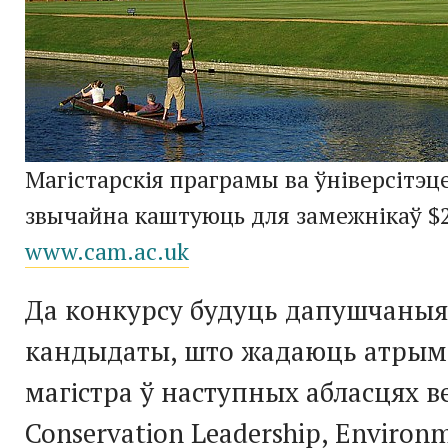
Магістарскія праграмы ва ўніверсітэ
звычайна каштуюць для замежнікаў $2
www.cam.ac.uk
Да конкурсу будуць дапушчаныя 
кандыдаты, што жадаюць атрым
магістра ў наступных абласцях в
Conservation Leadership, Environm