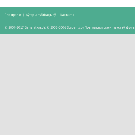
Пра праект
|
Аўтары публікацыяў
|
Кантакты
© 2007-2017 Generation.bY, © 2003-2006 Studenty.by. Пры выкарыстанні
тэкстаў
,
фота