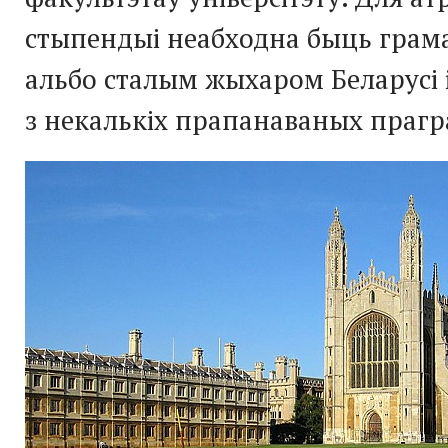
стыпендыі неабходна быць грам
альбо сталым жыхаром Беларусі 
з некалькіх прапанаваных прагр