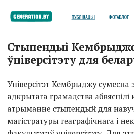
Стыпендыі Кембрыджс
ўніверсітэту для белар
Універсітэт Кембрыджу сумесна
адкрытага грамадства абвясцілі 
атрыманне стыпендый для наву
магістратуры геаграфічнага і н
факультэтаў універсітэту. Для а