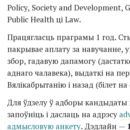
Policy, Society and Development, G
Public Health ці Law.
Працягласць праграмы 1 год. С
пакрывае аплату за навучанне, у
збор, гадавую дапамогу (дастат
аднаго чалавека), выдаткі на пер
Вялікабрытанію і назад (білет на
Для ўдзелу ў адборы кандыдаты
запоўніць і даслаць на адрэсу
ad
адмысловую анкету
. Дэдлайн —