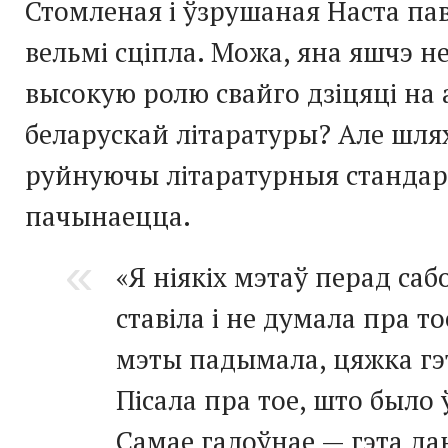
Стомленая і ўзрушаная Наста пав
вельмі сціпла. Можа, яна яшчэ н
высокую ролю свайго дзіцяці на 
беларускай літаратуры? Але шля
руйнуючы літаратурныя стандарт
пачынаецца.
«Я ніякіх мэтаў перад саб
ставіла і не думала пра то
мэты падымала, цяжка гэт
Пісала пра тое, што было
Самае галоўнае — гэта да