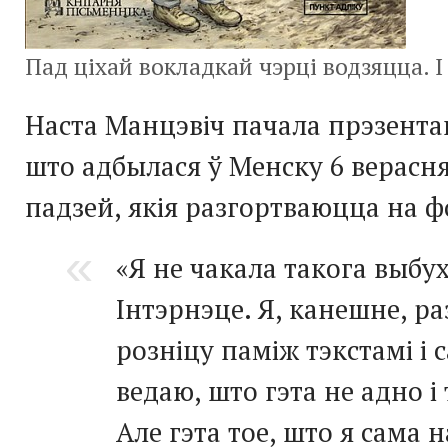
Пад ціхай вокладкай чэрці водзяцца. 
Наста Манцэвіч пачала прэзент
што адбылася ў Менску 6 верасня
падзей, якія разгортваюцца на 
«Я не чакала такога выбух
Інтэрнэце. Я, канешне, р
розніцу паміж тэкстамі і 
ведаю, што гэта не адно і 
Але гэта тое, што я сама н