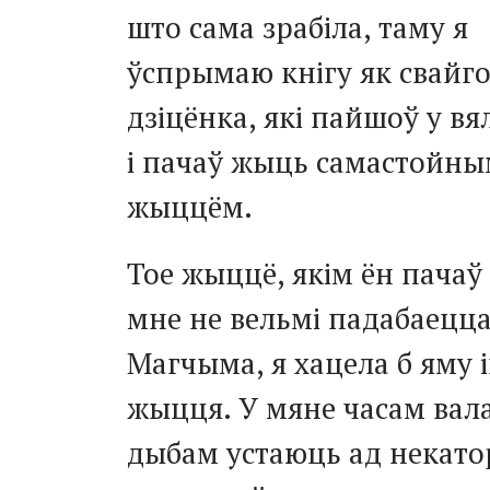
што сама зрабіла, таму я
ўспрымаю кнігу як свайг
дзіцёнка, які пайшоў у вял
і пачаў жыць самастойн
жыццём.
Тое жыццё, якім ён пачаў
мне не вельмі падабаецца
Магчыма, я хацела б яму 
жыцця. У мяне часам вал
дыбам устаюць ад некат