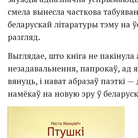
смела вынесла часткова табуява
беларускай літаратуры тэму на 
разгляд.
Выглядае, што кніга не пакінула
незадавальнення, папрокаў, ад 
вянуць, і нават абразаў паэткі — 
намёкаў на новую эру ў беларуск