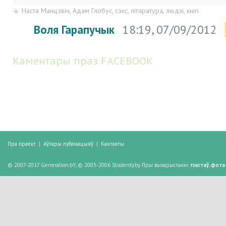
Наста Манцэвіч
,
Адам Глобус
,
сэкс
,
літаратура
,
людзі
,
кнігі
Воля Гарапучык
18:19, 07/09/2012
Каментары праз FACEBOOK
Пра праект
|
Аўтары публікацыяў
|
Кантакты
© 2007-2017 Generation.bY, © 2003-2006 Studenty.by. Пры выкарыстанні
тэкстаў
,
фота