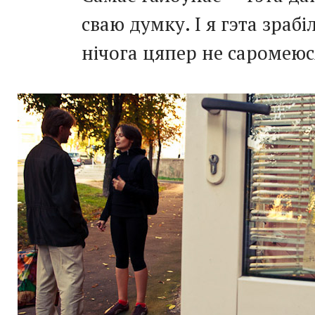
сваю думку. І я гэта зрабіл
нічога цяпер не саромеюс