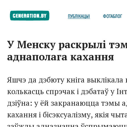
У Менску раскрылі тэ
аднаполага кахання
Яшчэ да дэбюту кніга выклікала 
колькасць спрэчак і дэбатаў у Інт
дзіўна: у ёй закранаюцца тэмы 
кахання і бісэксуалізму, якія чыт
заўжды адназначна ўспрымаюцц