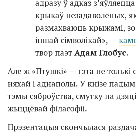
адразу ў адказ з’яўляецц
крыкаў незадаволеных, як
размахваюць крыжамі, зо
іншай сімволікай», —
кам
твор паэт
Адам Глобус
.
Але ж «Птушкі» — гэта не толькі с
няхай і аднаполы. У кнізе пады
тэмы сяброўства, смутку па дзяці
жыццёвай філасофіі.
Прэзентацыя скончылася раздач