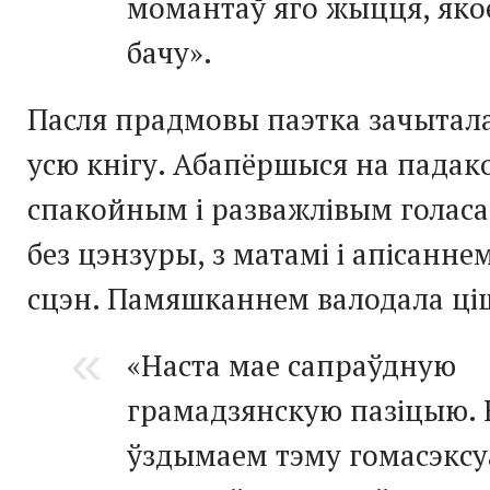
момантаў яго жыцця, яко
бачу».
Пасля прадмовы паэтка зачытал
усю кнігу. Абапёршыся на падак
спакойным і разважлівым голаса
без цэнзуры, з матамі і апісанн
сцэн. Памяшканнем валодала ці
«Наста мае сапраўдную
грамадзянскую пазіцыю. 
ўздымаем тэму гомасэксу