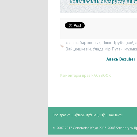
Большасьць беларусаў ня с
сьпіс забароненых
,
Ляпіс Трубяцкой
,
Вайцюшкевіч
,
Уладзімір Пугач
,
музык
Алесь Bezuher
Каментары праз FACEBOOK
Пра праект
|
Аўтары публікацыяў
|
Кантакты
© 2007-2017 Generation.bY, © 2003-2006 Studenty.by.