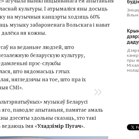
!» агучыла вынікі ініцыяванага ёй апытаньня
будз
ўласнай культуры. І атрымаліся яны досыць
Зміце
Вільні
оку на музычныя канцэрты ходзяць 60%
наць музыку забароненага Вольскага і нават
Крыні
 далёка ня кожны.
дзяр
даду
саў на веданьне людзей, што
Дзяр
незалежную беларускую культуру,
канкр
пры я
едамленьні
прэс-службы
Міхал
мола
лася, што вядомасьць гэтых
ая, нягледзячы на тое, што пра іх
ныя СМІ».
льтэрнатыўных» музыкаў Беларусі
а яго, паводле апытаньня, памятае амаль
ны дзесяты здольны сказаць, хто такі
% ведаюць імя «
Уладзімір Пугач
».