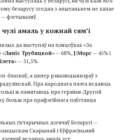
ойна выступаць у Беларусі, ня чулі каля 80%
гому беларусу згодна з апытаньнем не хапае
 — фэстываляў.
 чулі амаль у кожнай сям’і
ыклых да выступаў на пляцоўках «За
 «
Ляпіс Трубяцкой
» — 68%,
J:Морс
— 45% і
ілета
» — 31,5%.
оп-блазнаў
, а цяпер рэвалюцыянэраў з
радулінскай. Пра народнага паэта ведаюць
Столькі ж памятаюць пра гераіню Другой
ху больш пра прафэсійнага паўстанца
альных гістарычных дзеячаў Беларусі —
Францыскам Скарынай і Еўфрасіньняй
 дзеячаў ведаюць амаль усе,