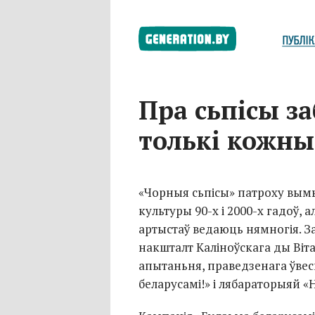
Пра сьпісы з
толькі кожны
«Чорныя сьпісы» патроху вым
культуры 90-х і 2000-х гадоў, 
артыстаў ведаюць нямногія. З
накшталт Каліноўскага ды Віт
апытаньня, праведзенага ўвес
беларусамі!» і лябараторыяй «Н