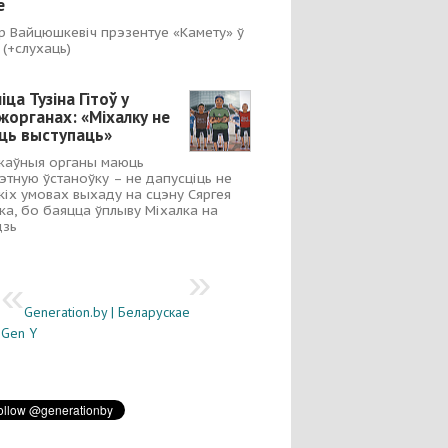
е
р Вайцюшкевіч прэзентуе «Камету» ў
 (+слухаць)
ца Тузіна Гітоў у
жорганах: «Міхалку не
ць выступаць»
жаўныя органы маюць
этную ўстаноўку – не дапусціць не
кіх умовах выхаду на сцэну Сяргея
ка, бо баяцца ўплыву Міхалка на
дзь
Generation.by | Беларускае
Gen Y