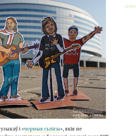
GENER
зыкаў і «
чорныя сьпісы
», якія не