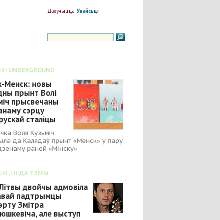
Далучыцца
Увайсьці
ND
UNDERGROUND
к-Менск: новы
дны прынт Волі
міч прысвечаны
анаму сэрцу
рускай сталіцы
чка Воля Кузьміч
ыла да Калядаў прынт «Менск» у пару
зенаму раней «Мінску»
КАЦЫІ
ДА ТЭМЫ
Літвы двойчы адмовіла
завай падтрымцы
эрту Змітра
юшкевіча, але выступ