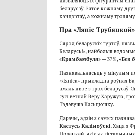
дазваляюць іх фігурантам спак
беларусаў. Затое кожнаму дру
канцэртаў, а кожнаму трэцяму
Пра «Ляпіс Трубяцкой»
Сярод беларускіх гуртоў, нязв
Беларусь!», найбольш вядомыя
«
Крамбамбуля
» — 37%, «
Без б
Пазнавальнасьць у мінулым
п
«Ляпіса» прыкладна роўная Ба
амаль двое з трох беларусаў. 
сусьветнай Веру Харужую, тро
Тадэвуша Касьцюшку.
Дарэчы, адзін з самых пазнав
Кастусь Каліноўскі
. Хаця з 
Полацкай, якіх як гістарычных