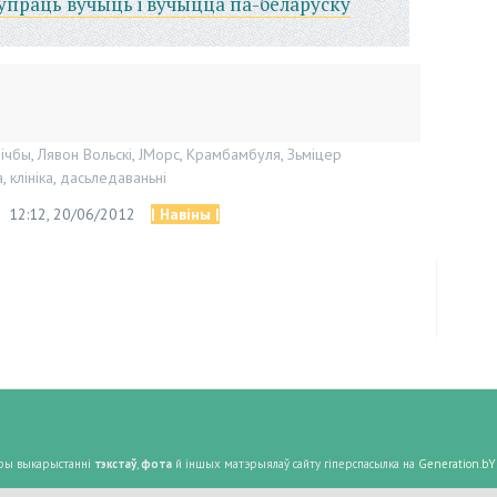
упраць вучыць і вучыцца па-беларуску
лічбы
,
Лявон Вольскі
,
JМорс
,
Крамбамбуля
,
Зьміцер
а
,
клініка
,
дасьледаваньні
12:12, 20/06/2012
| Навіны |
 Пры выкарыстанні
тэкстаў
,
фота
й іншых матэрыялаў сайту гіперспасылка на
Generation.bY