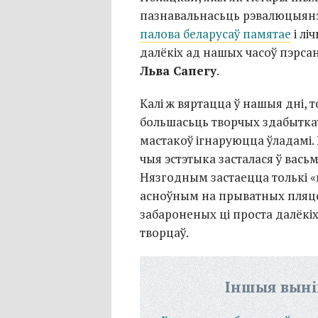
пазнавальнасьць рэвалюцыянэ
палова беларусаў памятае
і лі
далёкіх ад нашых часоў пэрса
Льва Сапегу
.
Калі ж вяртацца ў нашыя дні, 
большасьць творчых здабыткаў
мастакоў ігнаруюцца ўладамі.
чыя эстэтыка засталася ў вась
Нязгодным застаецца толькі «
асноўным на прыватных пляцоў
забароненых ці проста далёкі
творцаў.
Іншыя выні