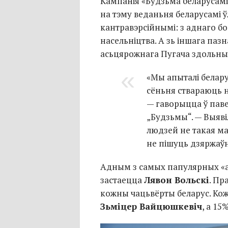
Кампанія «Будзьма беларусамі
на тэму веданьня беларусамі 
кантравэрсійнымі: з аднаго б
насельніцтва. А зь іншага паз
асьцярожнага Пугача здольны
«Мы апыталі белару
сёньня ствараюць 
— гаворыцца ў пав
„Будзьмы“. — Выяві
людзей не такая мал
не пішуць дзяржаў
Адным з самых папулярных «а
застаецца
Лявон Вольскі
. Пр
кожны чацьвёрты беларус. Кож
Зьміцер Вайцюшкевіч
, а 15