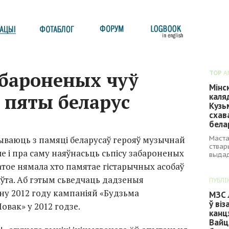
абароненых чуў
TOP
A
Мінс
 пяты беларус
каля
Кузь
схав
бела
Маста
ываюць з памяці беларусаў герояў музычнай
ствар
але і пра саму наяўнасьць сьпісу забароненых
выдад
атое нямала хто памятае гістарычных асобаў
аўта. Аб гэтым сьведчаць дадзеныя
ПУБЛІ
ну 2012 году кампаніяй «Будзьма
МЗС 
ў ві
овак» у 2012 годзе.
канц
Вайц