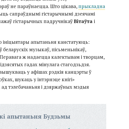
раў не параўнаецца. Што цікава,
прыкладна
чыць сапраўднымі гістарычнымі дзеячамі
нажаў гістарычных падручнікаў
Вітаўта
і
то ініцыятары апытаньня канстатуюць:
 беларускіх музыкаў, пісьменьнікаў,
 Перавага ж надаецца калектывам і творцам,
мідзясятых гадах мінулага стагодзьдзя.
вышукваць у афішах рэдкія канцэрты ў
ках, шукаць у інтэрнэце кнігі»
х ад тэлебачаньня і дзяржаўных мэдыя
кі апытаньня Будзьмы