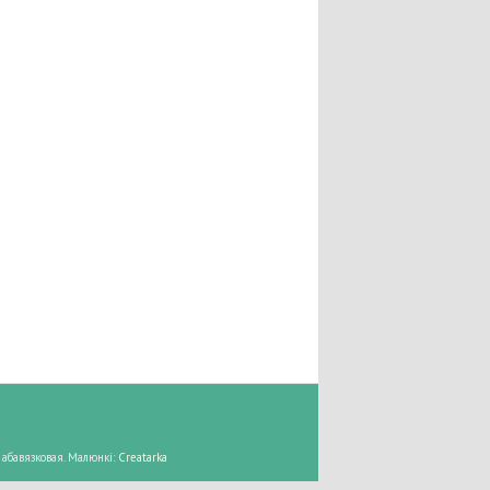
абавязковая. Малюнкі:
Creatarka