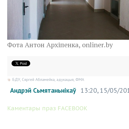
Фота Антон Архіпенка, onliner.by
БДУ
,
Сяргей Абламейка
,
адукацыя
,
ФМА
Андрэй Сьмятаньнікаў
13:20, 15/05/20
Каментары праз FACEBOOK