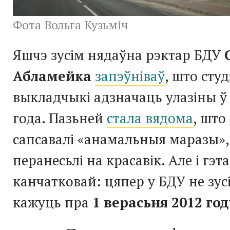
Фота Вольга Кузьміч
Яшчэ зусім нядаўна рэктар БДУ
Абламейка
запэўніваў
, што студ
выкладчыкі адзначаць улазіны ў
года. Пазьней
стала вядома
, што
сапсавалі «анамальныя маразы», 
перанесьлі на красавік. Але і гэт
канчатковай: цяпер у БДУ не зус
кажуць пра
1 верасьня 2012 год