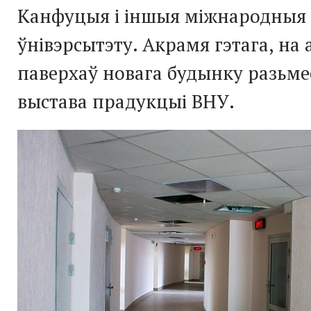
Канфуцыя і іншыя міжнародныя
ўнівэрсытэту. Акрамя гэтага, на
паверхаў новага будынку разьме
выстава прадукцыі ВНУ.