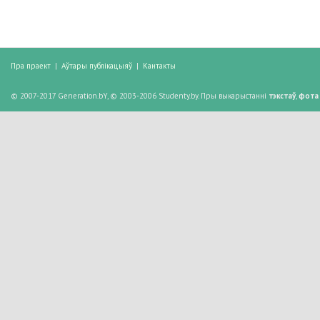
Пра праект
|
Аўтары публікацыяў
|
Кантакты
© 2007-2017 Generation.bY, © 2003-2006 Studenty.by. Пры выкарыстанні
тэкстаў
,
фота