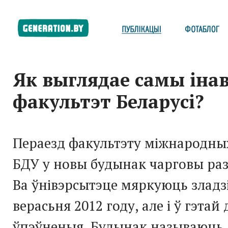
Як выглядае самы ін
факультэт Беларусі?
Пераезд факультэту міжнародны
БДУ у новы будынак чарговы раз
Ва ўнівэрсытэце мяркуюць зладзі
верасьня 2012 году, але і ў гэтай
ўпэўненыя. Будынак называюць