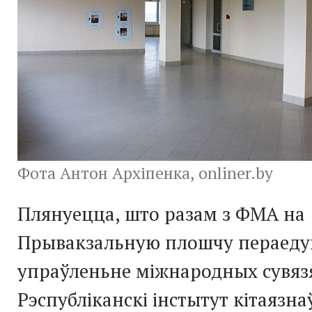
Фота Антон Архіпенка, onliner.by
Плянуецца, што разам з ФМА на
Прывакзальную плошчу пераеду
упраўленьне міжнародных сувяз
Рэспубліканскі інстытут кітаязна