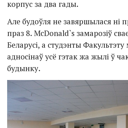
корпус за два гады.
Але будоўля не завяршылася ні пр
праз 8. McDonald`s замарозіў св
Беларусі, а студэнты Факультэт
адносінаў усё гэтак жа жылі ў ча
будынку.