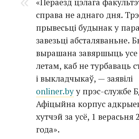
«Пераезд цэлага факультэ
справа не аднаго дня. Тр
прывесьці будынак у пара
завезьці абсталяваньне. 
вырашана завяршыць усе
летам, каб не турбаваць с
і выкладчыкаў, — заявілі
onliner.by
у
прэс-службе
Б
Афіцыйна корпус адкрые
хутчэй за усё, 1 верасьня 
года».