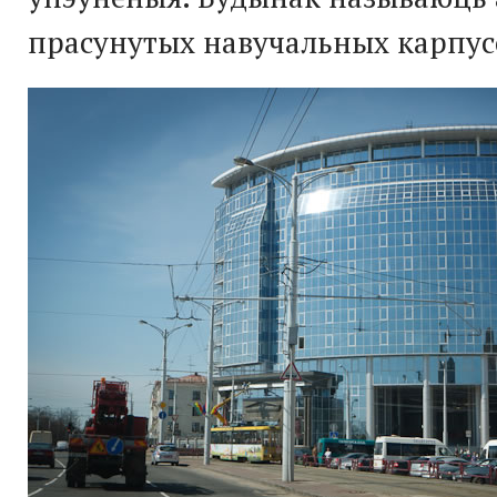
прасунутых навучальных карпусо