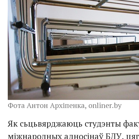
Фота Антон Архіпенка, onliner.by
Як сьцьвярджаюць студэнты фак
міжнародных адносінаў БДУ, ця