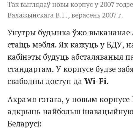
Так выглядаў новы корпус у 2007 годзе
Валажынскага В.Г., верасень 2007 г.
Унутры будынка ўжо выкананае 
стаіць мэбля. Як кажуць у БДУ, 
кабінэты будуць абсталяваныя п
стандартам. У корпусе будзе за
свабодны доступ да
Wi-Fi
.
Акрамя гэтага, у новым корпусе
адкрыць найбольш інавацыйную
Беларусі: