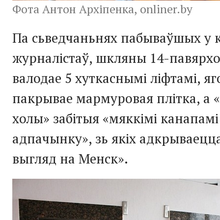
Фота Антон Архіпенка, onliner.by
Па сьведчаньнях пабываўшых у 
журналістаў, шкляны
14-павярх
валодае 5 хуткаснымі ліфтамі, яг
пакрывае мармуровая плітка, а 
холы» забітыя «мяккімі канапамі
адпачынку», зь якіх адкрываецц
выгляд на Менск».