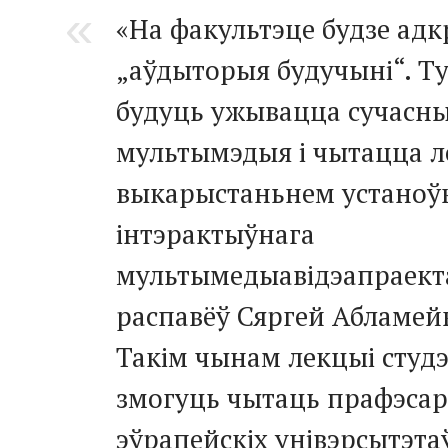
«На факультэце будзе ад
„аўдыторыя будучыні“. Т
будуць ужывацца сучасны
мультымэдыя і чытацца л
выкарыстаньнем устаноў
інтэрактыўнага
мультымедыавідэапраект
распавёў Сяргей Абламей
Такім чынам лекцыі студ
змогуць чытаць прафэса
эўрапейскіх унівэрсытэта