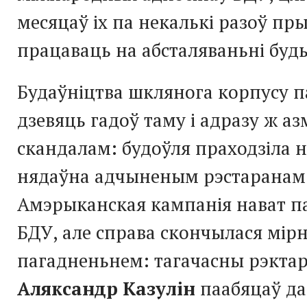
месяцаў іх па некалькі разоў пр
працаваць на абсталяваньні буд
Будаўніцтва шклянога корпусу п
дзевяць гадоў таму і адразу ж а
скандалам: будоўля праходзіла 
нядаўна адчыненым рэстаранам
Амэрыканская кампанія нават па
БДУ, але справа скончылася мір
пагадненьнем: тагачасны рэктар
Аляксандр Казулін
паабяцаў да