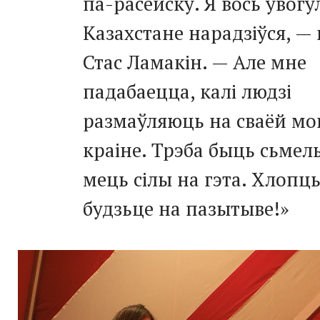
па-расейску
. Я вось увогу
Казахстане нарадзіўся, —
Стас Ламакін. — Але мне
падабаецца, калі людзі
размаўляюць на сваёй мо
краіне. Трэба быць сьмел
мець сілы на гэта. Хлопц
будзьце на пазытыве!»