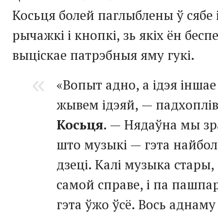
Косьця болей паглыблены ў сябе і
рычажкі і кнопкі, зь якіх ён бес
выціскае патрэбныя яму гукі.
«Вопыт адно, а ідэя інша
жывем ідэяй, — падхоплі
Косьця
. — Нядаўна мы зр
што музыкі — гэта найбо
дзеці. Калі музыка стары, 
самой справе, і па пашпар
гэта ўжо ўсё. Вось аднаму