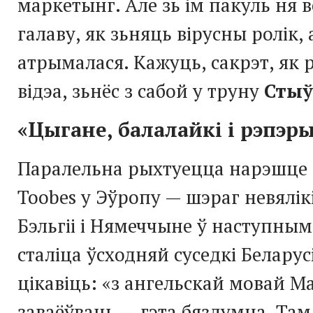
маркетынг. Але зь ім пакуль ня в
галаву, як зьняць вірусны ролік, 
атрымалася. Кажуць, сакрэт, як 
відэа, зьнёс з сабой у труну
Стыў
«Цыгане, балалайкі і рэпэр
Паралельна рыхтуецца нарэшце
Toobes у Эўропу — шэраг невялік
Бэльгіі і Нямеччыне ў наступным 
сталіца ўсходняй суседкі Беларус
цікавіць: «з ангельскай мовай М
заваёўваць — гэта бяздумна. Там