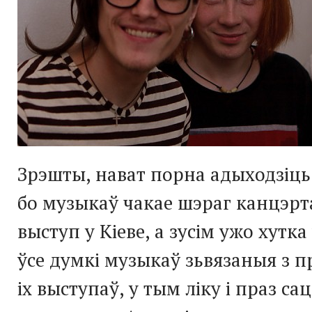
Зрэшты, нават порна адыходзіць
бо музыкаў чакае шэраг канцэрта
выступ у Кіеве, а зусім ужо хутк
ўсе думкі музыкаў зьвязаныя з 
іх выступаў, у тым ліку і праз с