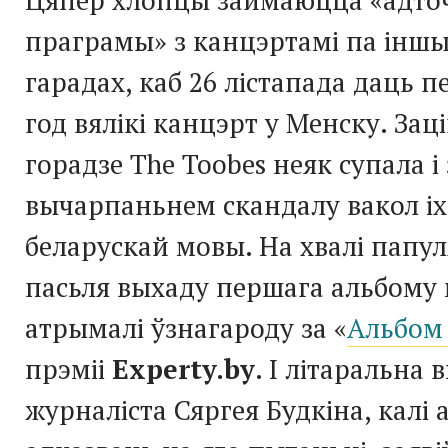
праграмы» з канцэртамі па інш
гарадах, каб 26 лістапада даць 
год вялікі канцэрт у Менску. За
горадзе The Toobes неяк супала і 
вычарпаньнем скандалу вакол іх
беларускай мовы. На хвалі папу
пасьля выхаду першага альбому 
атрымалі ўзнагароду за «
Альбом
прэміі
Experty.by
. І літаральна 
журналіста Сяргея Будкіна, калі 