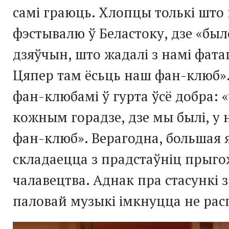
самі граюць. Хлопцы толькі што 
фэстывалю ў Беластоку, дзе «бы
дзяўчын, што жадалі з намі фат
Цяпер там ёсьць наш
фан-клюб
»
фан-клюбамі
ў гурта ўсё добра: 
кожным горадзе, дзе мы былі, у 
фан-клюб
». Верагодна, большая 
складаецца з прадстаўніц прыг
чалавецтва. Аднак пра стасункі з
паловай музыкі імкнуцца не ра