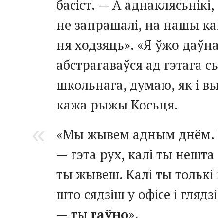
басіст. — А аднаклясьнікі,
не запрашалі, на нашы к
ня ходзяць». «Я ўжо даўн
абстрагаваўся ад гэтага с
школьнага, думаю, як і вы
кажа рыжы Косьця.
«Мы жывем адным днём.
— гэта рух, калі ты нешта
ты жывеш. Калі ты толькі 
што сядзіш у офісе і гляд
— ты
гаўно
».