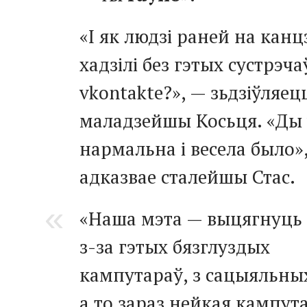
«І як людзі раней на кан
хадзілі без гэтых сустрэча
vkontakte?», — зьдзіўляец
маладзейшы Косьця. «Ды 
нармальна і весела было»
адказвае сталейшы Стас.
«Наша мэта — выцягнуць
з-за
гэтых бязглуздых
кампутараў, з сацыяльных
а то зараз нейкая кампута