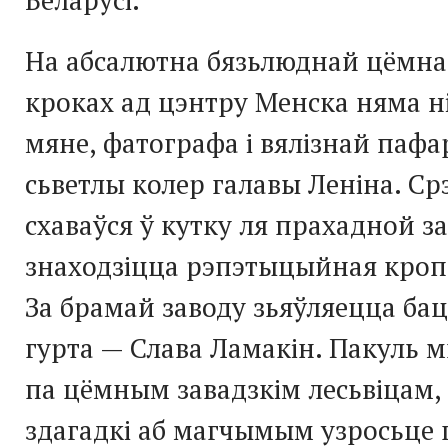
На абсалютна бязьлюднай цёмнай
кроках ад цэнтру Менска няма н
мяне, фатографа і вялізнай пафа
сьветлы колер галавы Леніна. С
схаваўся ў кутку ля прахадной за
знаходзіцца рэпэтыцыйная кропк
За брамай заводу зьяўляецца ба
гурта — Слава Ламакін. Пакуль
па цёмным завадзкім лесьвіцам,
здагадкі аб магчымым узросьце 