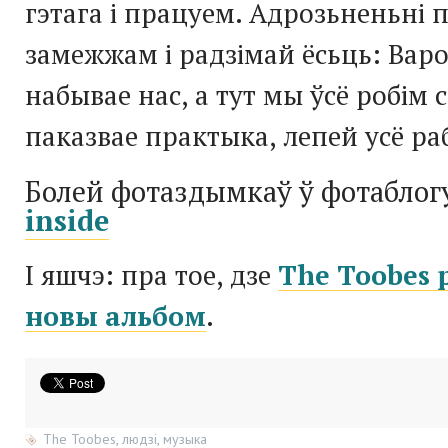
гэтага і працуем. Адрозьненьні 
замежжам і радзімай ёсьць: Вар
набывае нас, а тут мы ўсё робім с
паказвае практыка, лепей усё ра
Болей фотаздымкаў ў фотаблог
inside
І яшчэ: пра тое, дзе
The Toobes
новы альбом
.
The Toobes
,
людзі
,
музыка