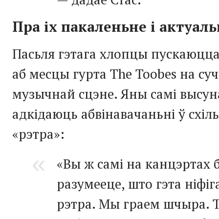
Пра іх пакаленьне і актуал
Пасьля гэтага хлопцы пускаюцца
аб месцы гурта The Toobes на су
музычнай сцэне. Яны самі высун
адкідаюць абвінавачаньні ў схіль
«рэтра»:
«Вы ж самі на канцэртах б
разумееце, што гэта ніфіг
рэтра. Мы граем шчыра. Т