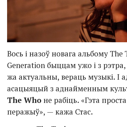
Вось і назоў новага альбому The
Generation быццам ужо і з рэтра, 
жа актуальны, вераць музыкі. І 
асацыяцый з аднайменным куль
The Who
не рабіць. «Гэта проста
перажыў», — кажа Стас.