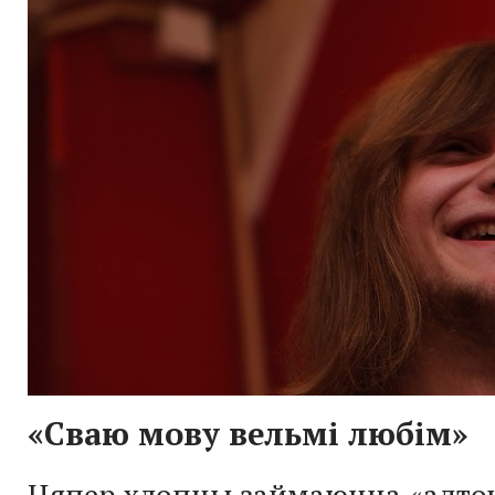
«Сваю мову вельмі любім»
Цяпер хлопцы займаюцца «адто