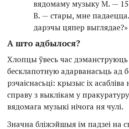
вядомаму музыку М. — 15 
В. — стары, мне падаецца.
дарэчы цяпер выглядае?»
А што адбылося?
Хлопцы ўвесь час дэманструюць
бесклапотную адарванасьць ад 
рэчаіснасьці: крызыс іх асабліва
справу з выклікам у пракуратур
вядомага музыкі нічога ня чулі.
Значна бліжэйшыя ім падзеі на с