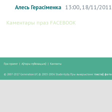
Алесь Герасіменка
13:00, 18/11/201
Каментары праз FACEBOOK
Пра праект
|
Аўтары публікацыяў
|
Кантакты
© 2007-2017 Generation.bY, © 2003-2006 Studenty.by. Пры выкарыстанні
тэкстаў
,
фота