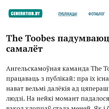
The Toobes падумваю
самалёт
Ангельскамоўная каманда The To
працаваць з публікай: пра іх існ
нават вельмі далёкія ад цяпера
людзі. На нейкі момант падалося
вакол хлопцаў стала меней. Як і 