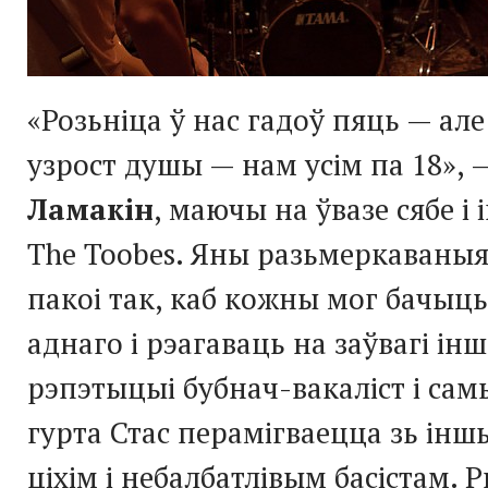
«Розьніца ў нас гадоў пяць — ал
узрост душы — нам усім па 18»,
Ламакін
, маючы на ўвазе сябе і
The Toobes. Яны разьмеркаваныя
пакоі так, каб кожны мог бачыць
аднаго і рэагаваць на заўвагі ін
рэпэтыцыі
бубнач-вакаліст
і сам
гурта Стас перамігваецца зь ін
ціхім і небалбатлівым басістам. 