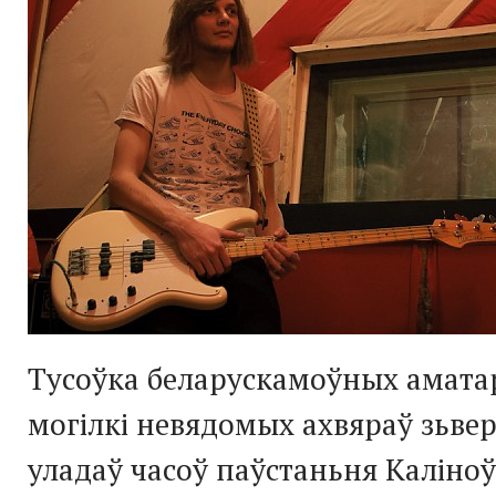
Тусоўка беларускамоўных амата
могілкі невядомых ахвяраў зьвер
уладаў часоў паўстаньня Каліноў