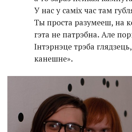
У нас у саміх час там губл
Ты проста разумееш, на к
гэта не патрэбна. Але пор
Інтэрнэце трэба глядзець,
канешне».