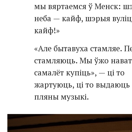
мы вяртаемся ў Менск: ш
неба — кайф, шэрыя вулі
кайф!»
«Але бытавуха стамляе. П
стамляюць. Мы ўжо нава
самалёт купіць», — ці то
жартуюць, ці то выдаюць 
пляны музыкі.