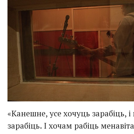
«Канешне, усе хочуць зарабіць, 
зарабіць. І хочам рабіць менавіт