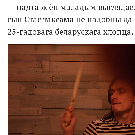
— надта ж ён маладым выглядае.
сын Стас таксама не падобны да
25-гадовага
беларускага хлопца.