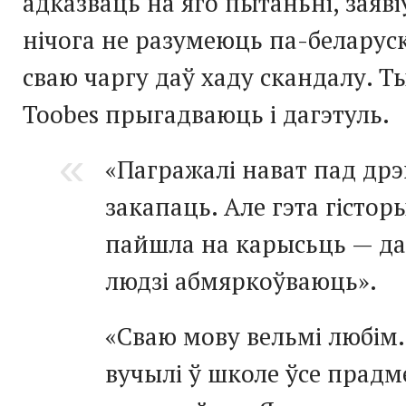
адказваць на яго пытаньні, заяв
нічога не разумеюць
па-беларус
сваю чаргу даў хаду скандалу. Т
Toobes прыгадваюць і дагэтуль.
«Пагражалі нават пад др
закапаць. Але гэта гістор
пайшла на карысьць — да
людзі абмяркоўваюць».
«Сваю мову вельмі любім.
вучылі ў школе ўсе прад