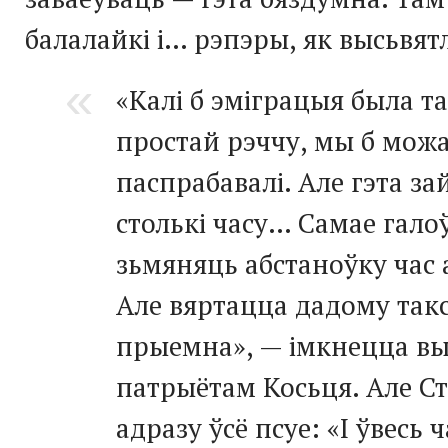
балалайкі і… рэпэры, як высьвят
«Калі б эміграцыя была т
простай рэччу, мы б мож
паспрабавалі. Але гэта за
столькі часу… Самае гало
зьмяняць абстаноўку час 
Але вяртацца дадому так
прыемна», — імкнецца в
патрыётам Косьця. Але Ст
адразу ўсё псуе: «І ўвесь ч