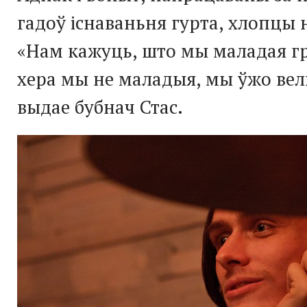
гадоў існаваньня гурта, хлопцы 
«Нам кажуць, што мы маладая гр
хера мы не маладыя, мы ўжо вел
выдае бубнач Стас.