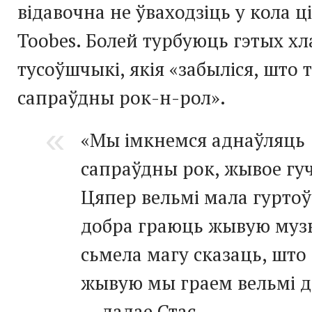
відавочна не ўваходзіць у кола ц
Toobes. Болей турбуюць гэтых х
тусоўшчыкі, якія «забыліся, што 
сапраўдны
рок-н-рол
».
«Мы імкнемся аднаўляць
сапраўдны рок, жывое гу
Цяпер вельмі мала гуртоў,
добра граюць жывую музы
сьмела магу сказаць, што
жывую мы граем вельмі д
— дадае Стас.