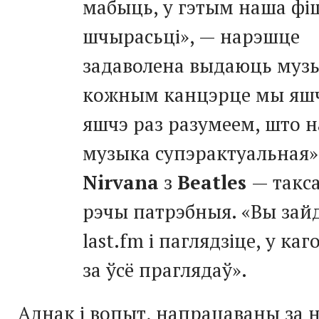
мабыць, у гэтым наша фі
шчырасьці», — нарэшце
задаволена выдаюць музы
кожным канцэрце мы яшч
яшчэ раз разумеем, што 
музыка супэрактуальная».
Nirvana
з
Beatles
— такс
рэчы патрэбныя. «Вы зайд
last.fm і паглядзіце, у каг
за ўсё праглядаў».
Аднак і вопыт, напрацаваны за н