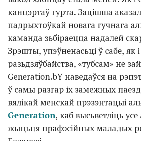
канцэртаў гурта. Зацішша аказа
падрыхтоўкай новага гучнага аль
каманда зьбіраецца надалей скар
Зрэшты, упэўненасьці ў сабе, як і
разьдзяўбайства, «тубсам» не за
Generation.bY наведаўся на рэп
ў самы разгар іх замежных паез
вялікай менскай прэзэнтацыі а
Generation
, каб высьветліць усе
жыцьця прафэсійных маладых р
Беларусі.