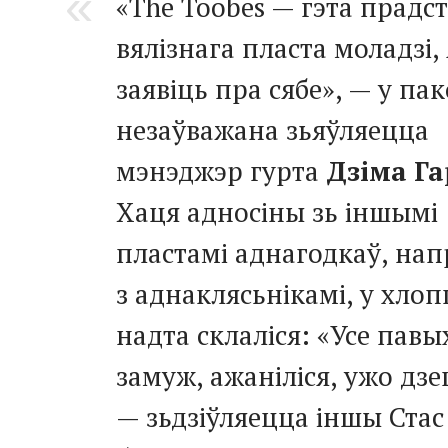
«The Toobes — гэта прадст
вялізнага пласта моладзі, 
заявіць пра сябе», — у пак
незаўважана зьяўляецца
мэнэджэр гурта
Дзіма Г
Хаця адносіны зь іншымі
пластамі аднагодкаў, на
з аднаклясьнікамі, у хлоп
надта склаліся: «Усе павы
замуж, ажаніліся, ужо дзец
— зьдзіўляецца іншы Стас