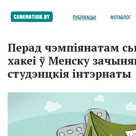
Перад чэмпіянатам сь
хакеі ў Менску зачын
студэнцкія інтэрнаты