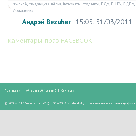
жыльлё
,
студэнцкая вёска
,
інтэрнаты
,
студэнты
,
БДУ
,
БНТУ
,
БДПУ
,
Абламейка
Андрэй Bezuher
15:05, 31/03/2011
Каментары праз FACEBOOK
Пра праект
|
Аўтары публікацыяў
|
Кантакты
© 2007-2017 Generation.bY, © 2003-2006 Studenty.by. Пры выкарыстанні
тэкстаў
,
фота