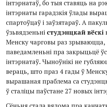
інтэрнатаў, бо тыя ставяць на р
інтэрнаты гарадзкія ўлады выра
спартоўцаў і заўзятараў. А паку
ўзьвядзеньні
студэнцкай вёскі
Менску чарговы раз зрываюцца,
паведамленьні пра закрыцьцё ў
інтэрнатаў. Чыноўнікі не губляю
вераць, што праз 4 гады ў Менск
вырашаная праблема са студэнц
ў сталіцы паўстане 27 новых інтэ
Сёньня стала вядома пра канчат