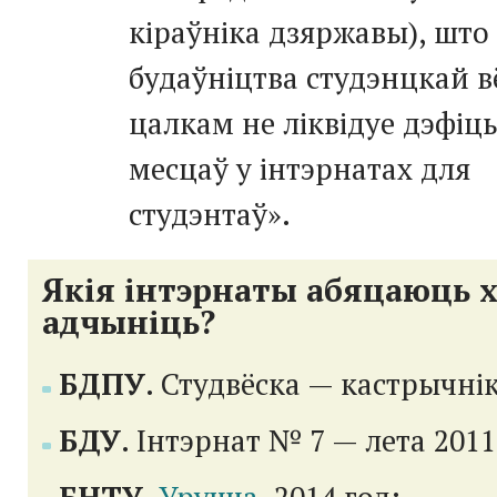
кіраўніка дзяржавы), што
будаўніцтва студэнцкай в
цалкам не ліквідуе дэфіц
месцаў у інтэрнатах для
студэнтаў».
Якія інтэрнаты абяцаюць 
адчыніць?
БДПУ
. Студвёска — кастрычнік
БДУ
. Інтэрнат № 7 — лета 2011
БНТУ
.
Уручча
. 2014 год;