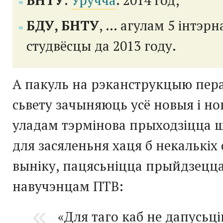
БДУ, БНТУ
, … агулам 5 інтэрн
студвёсцы да 2013 году.
А пакуль на рэканструкцыю пер
сьвету зачыняюць усё новыя і но
уладам тэрмінова прыходзіцца 
для засяленьня хаця б некалькіх 
выніку, пацясьніцца прыйдзецц
навучэнцам ПТВ:
«Для таго каб не дапусьці