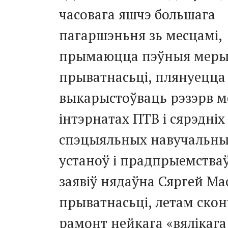
часовага яшчэ большага
пагаршэньня зь месцамі,
прымаюцца пэўныя меры
прыватнасьці, плянуецца
выкарыстоўваць рэзэрв м
інтэрнатах ПТВ і сярэдніх
спэцыяльных навучальн
устаноў і прадпрыемстваў
заявіў нядаўна Сяргей Мас
прыватнасьці, летам ско
рамонт нейкага «вялікага