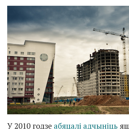
У 2010 годзе
абяцалі адчыніць
яш