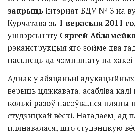
закрыць
інтэрнат БДУ № 3 на в
Курчатава зь
1 верасьня 2011 го
унівэрсытэту
Сяргей Абламейк
рэканструкцыя яго зойме два гад
пасьпець да чэмпіянату па хакеі 
Аднак у абяцаньні адукацыйных
верыць цяжкавата, асабліва калі
колькі разоў пасоўваліся пляны 
студэнцкай вёскі. Нагадаем, ад 
плянавалася, што студэнцкую вё