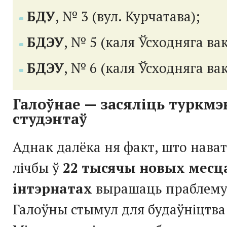
БДУ
, № 3 (вул. Курчатава);
БДЭУ
, № 5 (каля Ўсходняга вак
БДЭУ
, № 6 (каля Ўсходняга вак
Галоўнае — засяліць туркмэ
студэнтаў
Аднак далёка ня факт, што нава
лічбы ў
22 тысячы новых месца
інтэрнатах
вырашаць праблему
Галоўны стымул для будаўніцтва