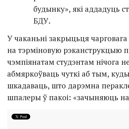
будынку», які аддадуць с
БДУ.
У чаканьні закрыцьця чарговага
на тэрміновую рэканструкцыю п
чэмпіянатам студэнтам нічога не
абмяркоўваць чуткі аб тым, куды 
шкадаваць, што дарэмна перакл
шпалеры ў пакоі: «зачыняюць на