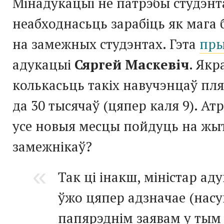
Мінадукацыі не патрэбы студэнта
неабходнасьць зарабіць як мага
на замежных студэнтах. Гэта
пры
адукацыі
Сяргей Маскевіч
. Якр
колькасьць такіх навучэнцаў пл
да 30 тысячаў (цяпер каля 9). Ат
усе новыя месцы пойдуць на жы
замежнікаў?
Так ці інакш, міністар ад
ўжо цяпер адзначае (нас
папярэднім заявам у тым л