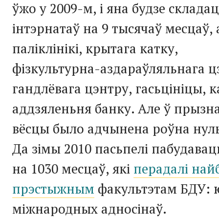
ўжо у 2009-м, і яна будзе складац
інтэрнатаў на 9 тысячаў месцаў, 
паліклінікі, крытага катку,
фізкультурна-аздараўляльнага
ц
гандлёвага цэнтру, гасьцініцы, к
аддзяленьня банку. Але ў прызн
вёсцы было адчынена роўна нуль
Да зімы 2010 пасьпелі пабудаваць
на 1030 месцаў, які
перадалі най
прэстыжным
факультэтам БДУ: 
міжнародных адносінаў.