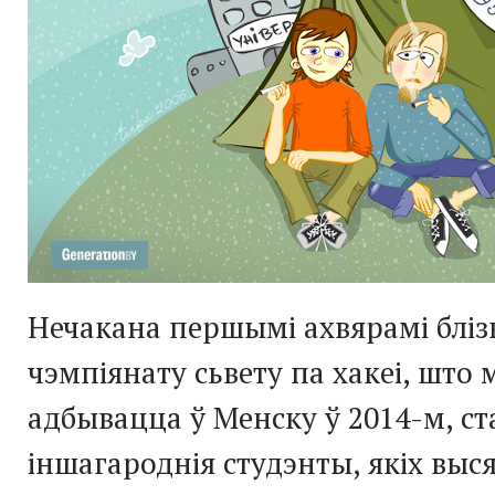
Нечакана першымі ахвярамі бліз
чэмпіянату сьвету па хакеі, што 
адбывацца ў Менску ў 2014-м, ст
іншагароднія студэнты, якіх выс