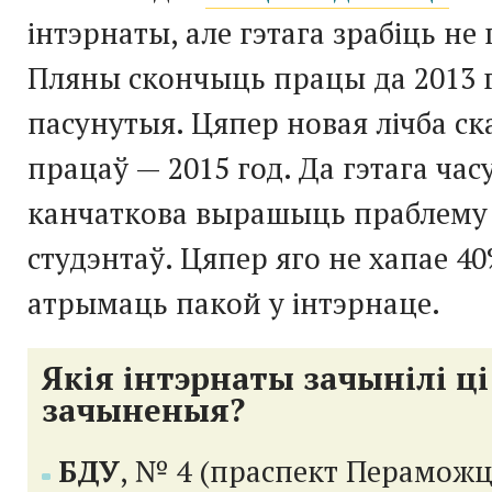
інтэрнаты, але гэтага зрабіць не 
Пляны скончыць працы да 2013 г
пасунутыя. Цяпер новая лічба с
працаў — 2015 год. Да гэтага ча
канчаткова вырашыць праблему
студэнтаў. Цяпер яго не хапае 
атрымаць пакой у інтэрнаце.
Якія інтэрнаты зачынілі ці
зачыненыя?
БДУ
, № 4 (праспект Пераможц