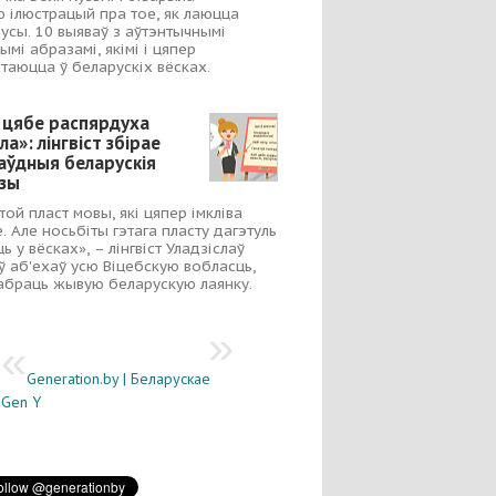
 ілюстрацый пра тое, як лаюцца
усы. 10 выяваў з аўтэнтычнымі
ымі абразамі, якімі і цяпер
таюцца ў беларускіх вёсках.
 цябе распярдуха
ла»: лінгвіст збірае
аўдныя беларускія
зы
 той пласт мовы, які цяпер імкліва
е. Але носьбіты гэтага пласту дагэтуль
ь у вёсках», – лінгвіст Уладзіслаў
ў аб'ехаў усю Віцебскую вобласць,
абраць жывую беларускую лаянку.
Generation.by | Беларускае
Gen Y