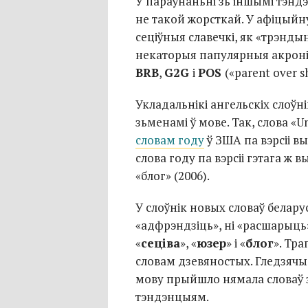
У параўнаньні зь іншымі тэндэ
не такой жорсткай. У афіцыйн
сеціўныя славечкі, як «трэндын
некаторыя папулярныя акронім
BRB
,
G2G
і
POS
(«parent over 
Укладальнікі ангельскіх слоўн
зьменамі ў мове. Так, слова «Un
словам году
ў ЗША па вэрсіі вы
слова году па вэрсіі гэтага ж в
«блог» (2006).
У слоўнік новых словаў белару
«адфрэндзіць», ні «расшарыць»
«
сеціва
», «
юзер
» і «
блог
». Тра
словам дзевяностых. Гледзячы 
мову прыйшло нямала словаў 
тэндэнцыям.