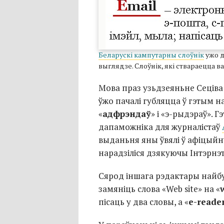
Беларускі кампутарны слоўнік
ужо д
выглядзе. Слоўнік, які ствараецца ва
Мова праз узьдзеяньне Сеціва
ўжо пачалі губляцца ў гэтым н
«
адфрэндаў
» і «э-рыдэраў». 
дапаможніка для журналістаў
выданьня яны ўвялі ў афіцый
нарадзіліся дзякуючы Інтэрнэт
Сярод іншага рэдактары найб
замяніць слова «Web site» на «
пісаць у два словы, а «
e-reade