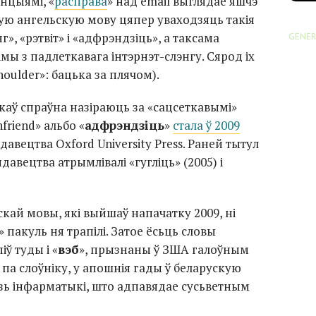
нцыямі, «
расправа
» над email выглядае яшчэ
ую ангельскую мову цяпер уваходзяць такія
г», «рэтвіт» і «адфрэндзіць», а таксама
GENER
ы з падлеткавага інтэрнэт-слэнгу. Сярод іх
shoulder»: бацька за плячом).
ікаў спраўна назіраюць за «сацсеткавымі»
friend» альбо «
адфрэндзіць
»
стала ў 2009
давецтва Oxford University Press. Раней тытул
ыдавецтва атрымлівалі «гугліць» (2005) і
скай мовы, які выйшаў напачатку 2009, ні
 пакуль ня трапілі. Затое ёсьць словы
піў туды і «
вэб
», прызнаны ў ЗША галоўным
па слоўніку, у апошнія гады ў беларускую
зь інфарматыкі, што адпавядае сусьветным