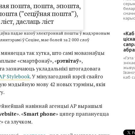
серыю
белар
смачн
карыс
аўна падае назоў электроннай пошты ў мадэрновым
«Каб
ціска
лянтэрамі ў Сеціве, мае болей за 2 000 слоў
сапр
абра
 мяняецца так хутка, што самі мовазнаўцы
«Гэта
аплыве «смартфонаў», «
рэтвітаў
»,
зніка
жывуц
Гэта зазначаюць укладальнікі штогадовага
Івано
AP Stylebook
. У мінулагодняй вэрсіі свайго
каб с
ную мэдыйную мову 42 новых тэрміны, якія
у.
уйнейшай навіннай агенцыі AP вырашылі
website
». «
Smart phone
» цяпер прапануецца
r
» са злучком.