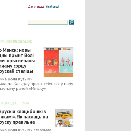
Далучыцца
Увайсьці
ND
UNDERGROUND
к-Менск: новы
дны прынт Волі
міч прысвечаны
анаму сэрцу
рускай сталіцы
чка Воля Кузьміч
ыла да Калядаў прынт «Менск» у пару
зенаму раней «Мінску»
КАЦЫІ
ДА ТЭМЫ
арускія кляцьбонікі з
нкамі». Як паслаць па-
руску правільна
чка Воля Кузьміч стварыла