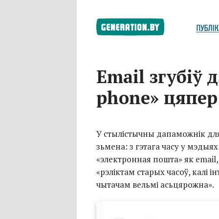
Email згубіў д
phone» цяпер
У стылістычны дапаможнік дл
зьмена: з гэтага часу у мэдыя
«электронная пошта» як email, 
«рэліктам старых часоў, калі і
чытачам вельмі асьцярожна».