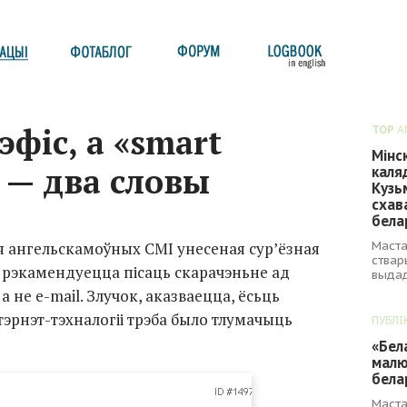
эфіс, а «smart
TOP
A
Мінс
 — два словы
каля
Кузь
схав
бела
Маста
я ангельскамоўных СМІ унесеная сур’ёзная
ствар
х рэкамендуецца пісаць скарачэньне ад
выдад
а не e-mail. Злучок, аказваецца, ёсьць
нтэрнэт-тэхналогіі трэба было тлумачыць
ПУБЛІ
«Бел
малю
бела
Маста