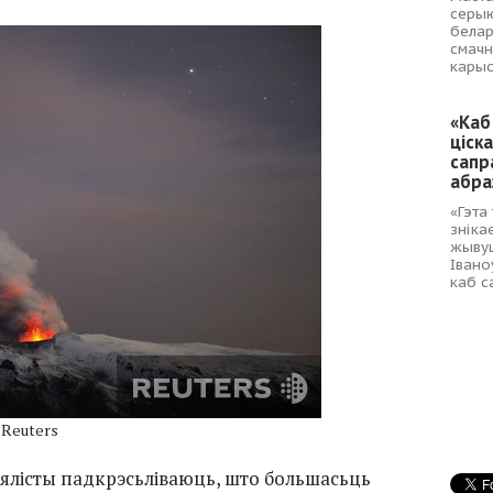
серыю
белар
смачн
карыс
«Каб
ціска
сапр
абра
«Гэта
зніка
жывуц
Івано
каб с
 Reuters
ыялісты падкрэсьліваюць, што большасьць