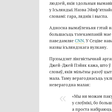
людзей, якія здольныя вымавіц
у Ісьляндыі. Назва Эйяф’ятла
словамі: гара, ляднік і выспа.
Адносна вымаўленьня гэтай н
большасьць тэлекампаній мае
паведамляе
CNN
. У Сеціве нав
назвы ісьляндзкага вулкану.
Прэзыдэнт лінгвістычнай арга
Джей-Джей
Пэйяк кажа, што ў
словаў, якія мільёны разоў цыт
мала. Таму верагоднасьць укл
неверагодна малая:
«Мы ня можам паку
у слоўнікі, бо бол
а проста набіраюць