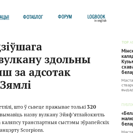
зіўшага
TOP
A
Мінс
 вулкану здольны
каля
Кузь
схав
ш за адсотак
бела
Маста
 Зямлі
ствар
выдад
ПУБЛІ
тлілі, што ў сьвеце пражывае толькі
320
«Бел
я вымавіць назву вулкану Эйяф’ятлайокютль
малю
 да каляпсу транспартныя сыстэмы эўрапейскіх
бела
анцэрту Scorpions.
Маста