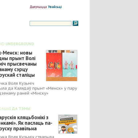
Далучыцца
Увайсьці
ND
UNDERGROUND
к-Менск: новы
дны прынт Волі
міч прысвечаны
анаму сэрцу
рускай сталіцы
чка Воля Кузьміч
ыла да Калядаў прынт «Менск» у пару
зенаму раней «Мінску»
КАЦЫІ
ДА ТЭМЫ
арускія кляцьбонікі з
нкамі». Як паслаць па-
руску правільна
чка Воля Кузьміч стварыла