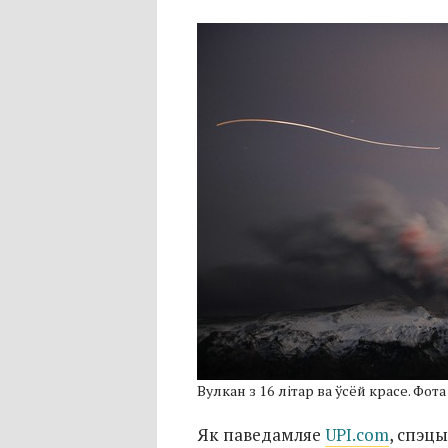
Вулкан з 16 літар ва ўсёй красе. Фота
Як паведамляе
UPI.com
, cпэц