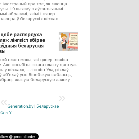
 ілюстрацый пра тое, як лаюцца
усы. 10 выяваў з аўтэнтычнымі
ымі абразамі, якімі і цяпер
таюцца ў беларускіх вёсках.
 цябе распярдуха
ла»: лінгвіст збірае
аўдныя беларускія
зы
 той пласт мовы, які цяпер імкліва
е. Але носьбіты гэтага пласту дагэтуль
ь у вёсках», – лінгвіст Уладзіслаў
ў аб'ехаў усю Віцебскую вобласць,
абраць жывую беларускую лаянку.
Generation.by | Беларускае
Gen Y