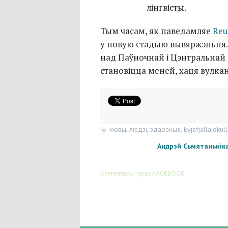
лінгвісты.
Тым часам, як паведамляе
Reu
у новую стадыю вывяржэньня. 
над Паўночнай і Цэнтральнай
становіцца меней, хаця вулка
мовы
,
людзі
,
здарэньні
,
Eyjafjallajokull
Андрэй Сьмятаньнік
Каментары праз FACEBOOK