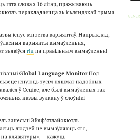
ь гэта слова з 16 літар, пражываюць
йокютль перакладаецца зь ісьляндзкай трыма
GENER
азвы існуе мноства варыянтаў. Напрыклад,
 ўласныя варыянты вымаўленьня,
ат зьявіўся
гід
па правільным вымаўленьні
нізацыі
Global Language Monitor
Пол
 сьвеце існуюць зусім няшмат падобных
аваліся ў Сеціве, але былі вымаўленыя так
ючэньня назвы вулкану ў слоўнікі
ль занесьці Эйяф’ятлайокютль
ьшасьць людзей не вымаўляюць яго,
 на клявіятуры», — кажуць