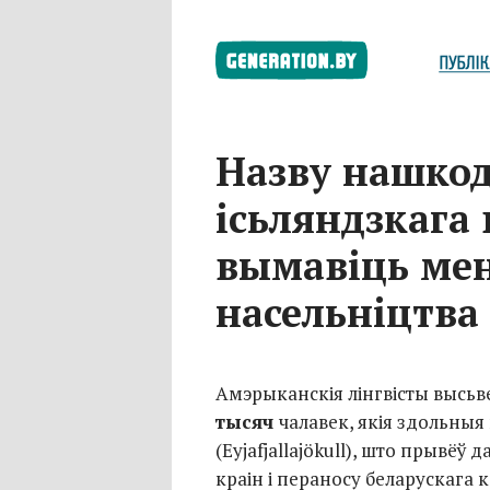
Назву нашкод
ісьляндзкага
вымавіць мен
насельніцтва
Амэрыканскія лінгвісты высьве
тысяч
чалавек, якія здольны
(Eyjafjallajökull), што прывёў
краін і пераносу беларускага к