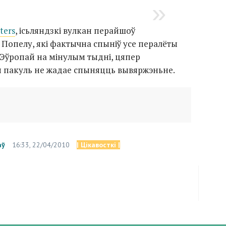
ters
, ісьляндзкі вулкан перайшоў
Попелу, які фактычна спыніў усе пералёты
 Эўропай на мінулым тыдні, цяпер
н пакуль не жадае спыняцць вывяржэньне.
аў
16:33, 22/04/2010
| Цікавосткі |