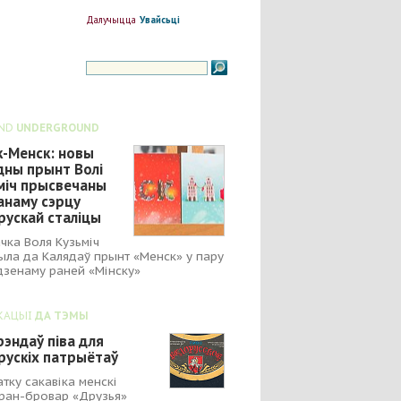
Далучыцца
Увайсьці
ND
UNDERGROUND
к-Менск: новы
дны прынт Волі
міч прысвечаны
анаму сэрцу
рускай сталіцы
чка Воля Кузьміч
ыла да Калядаў прынт «Менск» у пару
зенаму раней «Мінску»
КАЦЫІ
ДА ТЭМЫ
рэндаў піва для
рускіх патрыётаў
атку сакавіка менскі
ран-бровар «Друзья»