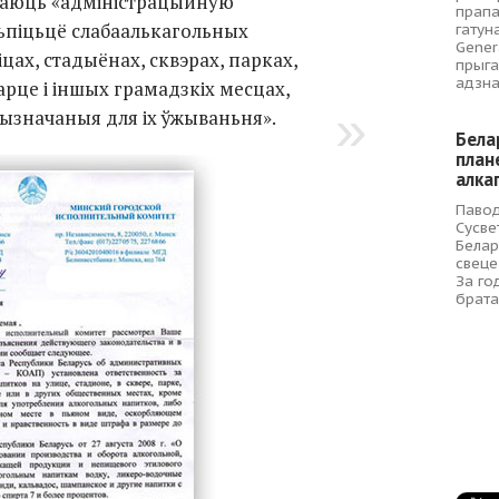
іваюць «адміністрацыйную
прапа
сьпіцьцё слабаалькагольных
гатун
Gener
ліцах, стадыёнах, сквэрах, парках,
прыга
адзна
рце і іншых грамадзкіх месцах,
рызначаныя для іх ўжываньня».
Бела
план
алка
Павод
Сусве
Белар
свеце
За год
брата