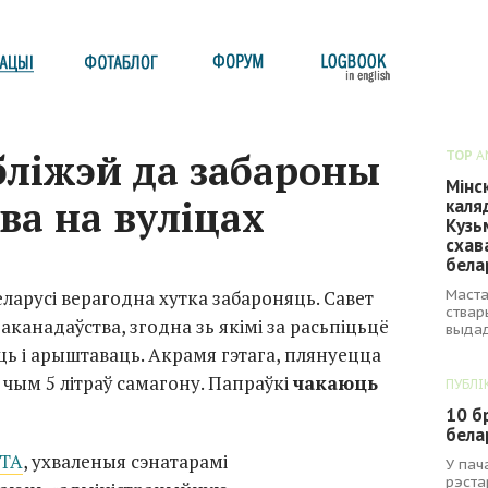
 бліжэй да забароны
TOP
A
Мінс
ва на вуліцах
каля
Кузь
схав
бела
Маста
еларусі верагодна хутка забароняць. Савет
ствар
заканадаўства, згодна зь якімі за расьпіцьцё
выдад
ць і арыштаваць. Акрамя гэтага, плянуецца
 чым 5 літраў самагону. Папраўкі
чакаюць
ПУБЛІ
10 б
бела
ТА
, ухваленыя сэнатарамі
У пач
рэста