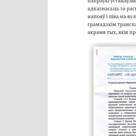
папраўкі ўстанаўл
адказнасьць за ра
напояў і піва на ву
грамадзкім транспа
акрамя тых, якія п