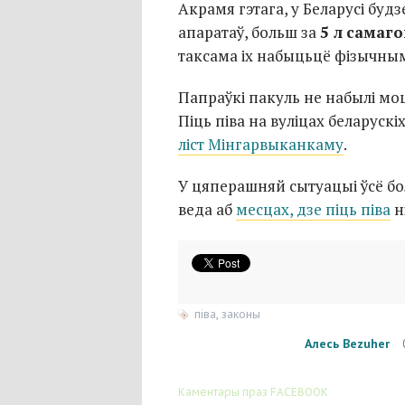
Акрамя гэтага, у Беларусі бу
апаратаў, больш за
5 л
самаго
таксама іх набыцьцё фізычным
Папраўкі пакуль не набылі мо
Піць піва на вуліцах беларуск
ліст Мінгарвыканкаму
.
У цяперашняй сытуацыі ўсё б
веда аб
месцах, дзе піць піва
н
піва
,
законы
Алесь Bezuher
Каментары праз FACEBOOK