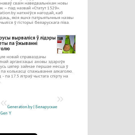
наваў сваім наведвальнікам новы
ак – пад назвай «Статут 1529».
ation.by натхніўся нагодай, каб
даць, якія яшчэ патрыятычныя назвы
чыліся ў гісторыі беларускага піва.
русы вырваліся ў лідэры
еты па ўжыванні
голю
ле новай справаздачы
тнай арганізацыі аховы здароўя
усь цяпер займае першае месца ў
 па колькасці спажывання алкаголю.
 - па 17.5 літраў чыстага спірту на
.
Generation.by | Беларускае
Gen Y