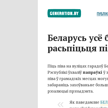
Беларусь усё
расьпіцьця пі
Піць піва на вуліцах гарадоў Б
Рэспублікі ўхваліў
папраўкі
ў 
піва ў грамадзкіх месцах могу
забараніць захоўваньне больш
рэзалюцыі прэзыдэнта.
Як паведамляе
БЕЛ