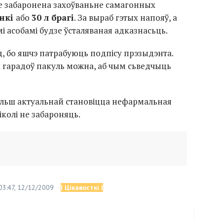
дзе забаронена захоўваньне самагонных
нкі
або
30 л брагі
. За выраб гэтых напояў, а
і асобамі будзе ўсталяваная адказнасьць.
ц, бо яшчэ патрабуюць подпісу прэзыдэнта.
іх гарадоў пакуль можна, аб чым сьведчыць
ольш актуальнай становіцца нефармальная
іколі не забароняць.
03:47, 12/12/2009
| Цікавосткі |