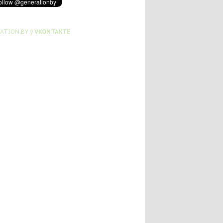
ATION.BY ў
VKONTAKTE