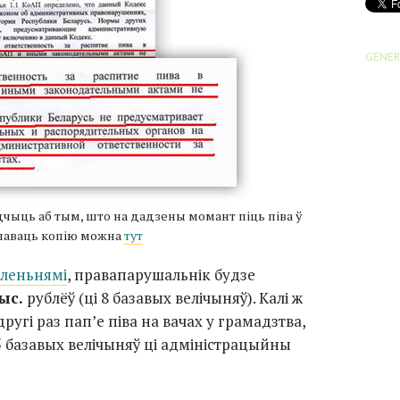
GENER
чыць аб тым, што на дадзены момант піць піва ў
мпаваць копію можна
тут
леньнямі
, правапарушальнік будзе
ыс.
рублёў (ці 8 базавых велічыняў). Калі ж
угі раз пап’е піва на вачах у грамадзтва,
5 базавых велічыняў ці адміністрацыйны