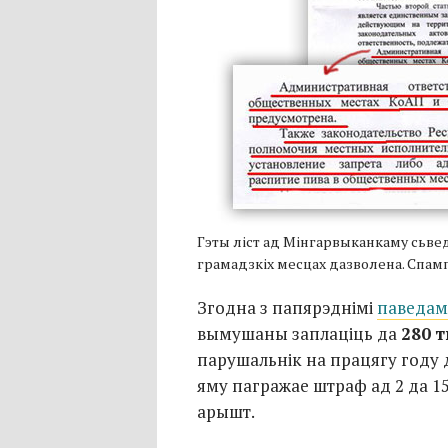
Гэты ліст ад Мінгарвыканкаму сьвед
грамадзкіх месцах дазволена. Спа
Згодна з папярэднімі
паведам
вымушаны заплаціць да
280 т
парушальнік на працягу году др
яму пагражае штраф ад 2 да 1
арышт.