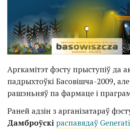
Аргкамітэт фэсту прыступіў да 
падрыхтоўкі
Басовішча-2009
, ал
рашэньняў па фармаце і праграм
Раней адзін з арганізатараў фэс
Дамброўскі
распавядаў Generat