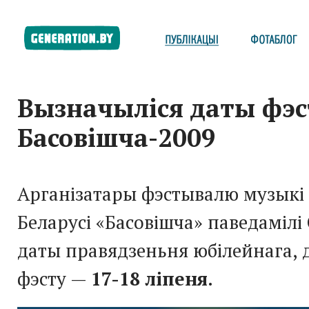
Вызначыліся даты фэ
Басовішча-2009
Арганізатары фэстывалю музыкі
Беларусі «Басовішча» паведамілі 
даты правядзеньня юбілейнага, 
фэсту —
17-18 ліпеня
.