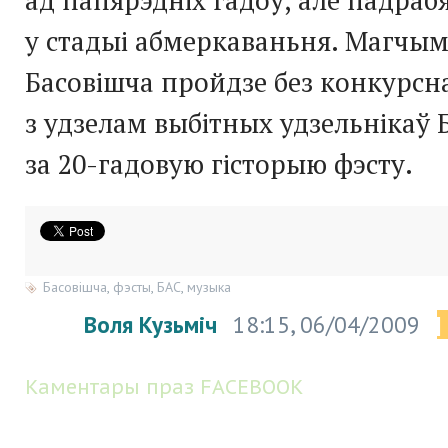
у стадыі абмеркаваньня. Магчым
Басовішча пройдзе без конкурсна
з удзелам выбітных удзельнікаў 
за
20-гадовую
гісторыю фэсту.
Басовішча
,
фэсты
,
БАС
,
музыка
Воля Кузьміч
18:15, 06/04/2009
|
Каментары праз FACEBOOK