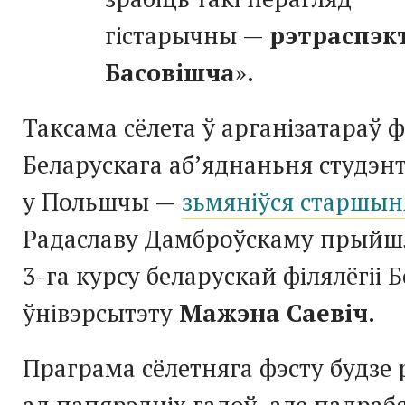
гістарычны —
рэтраспэк
Басовішча
».
Таксама сёлета ў арганізатараў 
Беларускага аб’яднаньня студэн
у Польшчы —
зьмяніўся старшын
Радаславу Дамброўскаму прыйшл
3-га
курсу беларускай філялёгіі 
ўнівэрсытэту
Мажэна Саевіч
.
Праграма сёлетняга фэсту будзе 
ад папярэдніх гадоў, але падраб