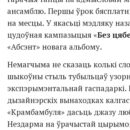
ансамблю. Першы ўрок бясплатн
на месцы. У якасьці мэдляку на
цудоўная кампазыцыя «
Без цяб
«Абсэнт» новага альбому.
Немагчыма не сказаць колькі сл
шыкоўны стыль тубыльцаў узор
экспэрымэнтальнай гаспадаркі. 
дызайнэрскіх вынаходках калгас
«Крамбамбуля» дасьць джазу люб
Нездарма на ўрачыстай цырымон