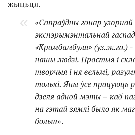
жыцьця.
«
Сапраўдны гонар узорнай
экспэрымэнтальнай гаспад
«Крамбамбуля» (уз.эк.га.) -
нашы людзі. Простыя і скл
творчыя і ня вельмі, разум
толькі. Яны ўсе працуюць 
дзеля адной мэты – каб п
на гэтай зямлі было як ма
больш
».