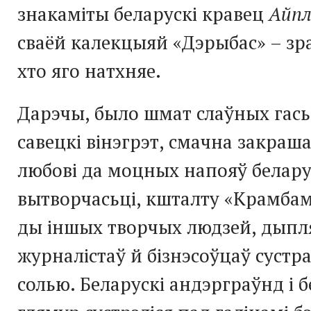
знакаміты беларускі кравец
Айп
сваёй калекцыяй «Дэрыбас» – зра
хто яго натхняе.
Дарэчы, было шмат слаўных гасьц
савецкі вінэгрэт, смачна закраш
любові да моцных напояў белар
вытворчасьці, кшталту «Крамбам
ды іншых творчых людзей, дыпл
журналістаў й бізнэсоўцаў сустр
солью. Беларускі андэрграўнд і б