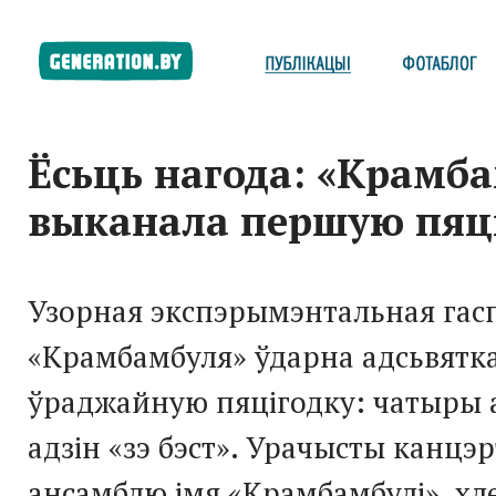
Ёсьць нагода: «Крамб
выканала першую пяц
Узорная экспэрымэнтальная гас
«Крамбамбуля» ўдарна адсьвятк
ўраджайную пяцігодку: чатыры
адзін «зэ бэст». Урачысты канцэ
ансамблю імя «Крамбамбулі», хле