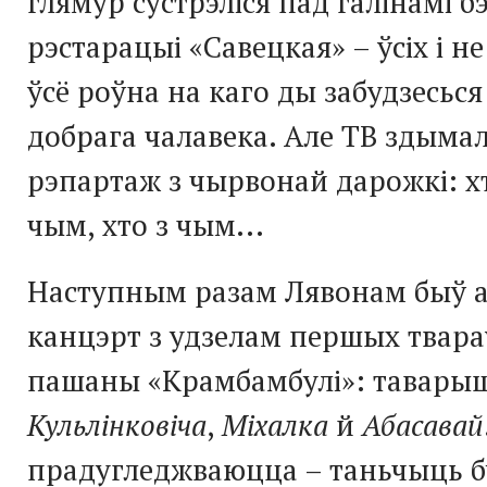
глямур сустрэліся пад галінамі бэ
рэстарацыі «Савецкая» – ўсіх і н
ўсё роўна на каго ды забудзесься
добрага чалавека. Але ТВ здымала
рэпартаж з чырвонай дарожкі: хто
чым, хто з чым...
Наступным разам Лявонам быў а
канцэрт з удзелам першых твара
пашаны «Крамбамбулі»: тавары
Кульлінковіча
,
Міхалка
й
Абасавай
прадугледжваюцца – таньчыць б