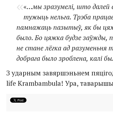
«
…мы зразумелі, што далей с
тужыць нельга. Трэба працав
памнажаць пазытыў, як бы цяж
было. Бо цяжка будзе заўжды, п
не стане лёгка ад разуменьня т
добрага было зроблена, калі б
З ударным завяршэньнем пяцігод
life Krambambula! Ура, таварышы