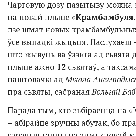
Чарговую дозу пазытыву можна 
на новай плыце «
Крамбамбуля.
дзе шмат новых крамбамбульных
ўсе выпадкі жыцьця. Паслухаеш –
што жывуць ва ўзэкга ад сьвята д
плыце ажно
12
сьвятаў, а такса
паштовачкі ад
Міхала Анемпадыс
пра сьвяты, сабраная
Вольгай Ба
Парада тым, хто зьбіраецца на 
– абірайце зручны абутак, бо п
гарачыя танцы па адмысловай м