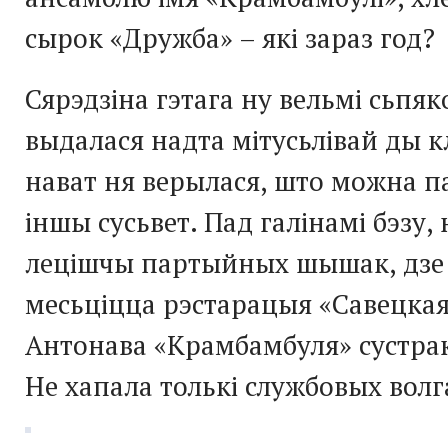
сырок «Дружба» – які зараз год?
Сярэдзіна гэтага ну вельмі сьпя
выдалася надта мітусьлівай ды к
нават ня верылася, што можна п
іншы сусьвет. Пад галінамі бэзу
лецішчы партыйных шышак, дзе 
месьціцца рэстарацыя «Савецкая»
Антонава «Крамбамбуля» сустрак
Не хапала толькі службовых волг