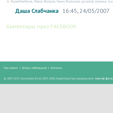
Крамбамбуля
,
Лявон Вольскі
,
Ганна Вольская
,
крэатыў
,
музыка
,
тус
Даша Слабчанка
16:45, 24/05/2007
Каментары праз FACEBOOK
Пра праект
|
Аўтары публікацыяў
|
Кантакты
© 2007-2017 Generation.bY, © 2003-2006 Studenty.by. Пры выкарыстанні
тэкстаў
,
фота