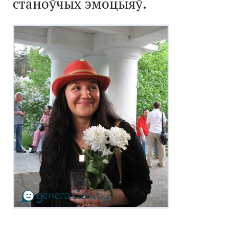
станоўчых эмоцыяў.