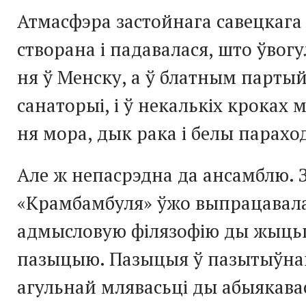
Атмасфэра застойнага савецкага
створана і падавалася, што ўвогу
ня ў Менску, а ў блатным парт
санаторыі, і ў некалькіх кроках 
ня мора, дык рака і белы параход
Але ж непасрэдна да ансамблю. З
«Крамбамбуля» ўжо выпрацавал
адмысловую філязофію ды жыць
пазыцыю. Пазыцыя ў пазытыўна
агульнай млявасьці ды абыякава