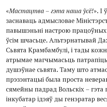
«
Мастацтва – гэта наша ўсё!
». І
заснаваць адмысловае Міністэрс
павышэньні настрою працоўных м
ўсім шчасьце. Альтэрнатывай Д
Сьвята Крамбамбулі, і тады кож
атрымае магчымасьць патрапіць 
душэўнае сьвята. Таму што атма
прэзэнтацыі была проста невера
сямейны падрад Вольскіх – гэта 
інкубатар ідэяў ды генэратар вес