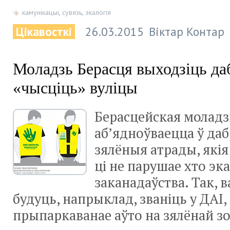
камунікацыі
,
сувязь
,
экалогія
Цікавосткі
26.03.2015
Віктар Контар
Моладзь Берасця выходзіць да
«чысціць» вуліцы
Берасцейская моладз
аб’ядноўваецца ў да
зялёныя атрады, якія
ці не парушае хто эк
заканадаўства. Так, 
будуць, напрыклад, званіць у ДАІ,
прыпаркаванае аўто на зялёнай з