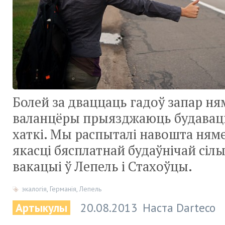
Болей за дваццаць гадоў запар ня
валанцёры прыязджаюць будаваць
хаткі. Мы распыталі навошта ням
якасці бясплатнай будаўнічай сілы
вакацыі ў Лепель і Стахоўцы.
экалогія
,
Германія
,
Лепель
Артыкулы
20.08.2013
Наста Darteco