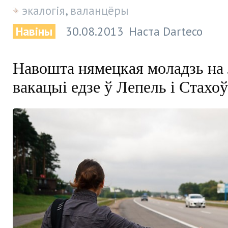
экалогія
,
валанцёры
Навіны
30.08.2013
Наста Darteco
Навошта нямецкая моладзь на 
вакацыі едзе ў Лепель і Стахо