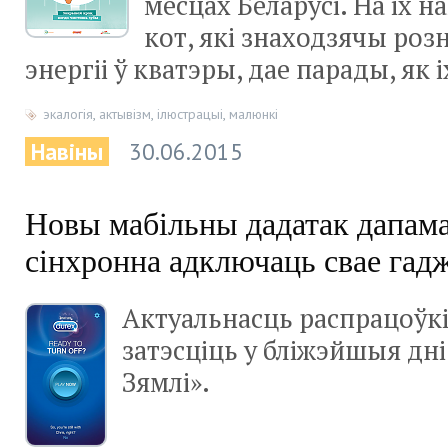
месцах Беларусі. На іх 
кот, які знаходзячы роз
энергіі ў кватэры, дае парады, як 
экалогія
,
актывізм
,
ілюстрацыі
,
малюнкі
Навіны
30.06.2015
Новы мабільны дадатак дапама
сінхронна адключаць свае гад
Актуальнасць распрацоўк
затэсціць у бліжэйшыя дні
Зямлі».