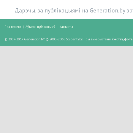
Дарэчы, за публікацыямі на Generation.by з
Пра праект
|
Аўтары публікацыяў
|
Кантакты
© 2007-2017 Generation.bY, © 2003-2006 Studenty.by. Пры выкарыстанні
тэкстаў
,
фота