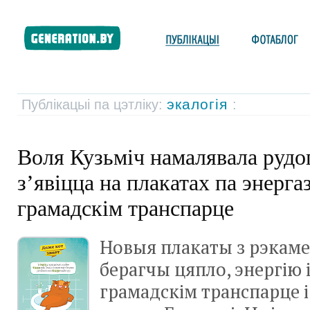
экалогія
Публікацыі па цэтліку:
:
Воля Кузьміч намалявала рудог
з’явіцца на плакатах па энерга
грамадскім транспарце
Новыя плакаты з рэкаме
берагчы цяпло, энергію і
грамадскім транспарце і