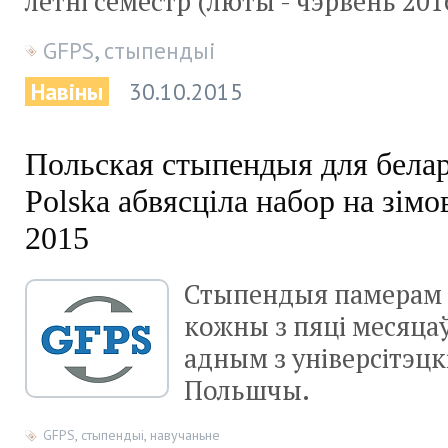
летні семестр (люты - чэрвень 201
GFPS
,
стыпендыі
Навіны
30.10.2015
Польская стыпендыя для бела
Polska абвясціла набор на зім
2015
Стыпендыя памерам 
кожны з пяці месяца
адным з універсітэцк
Польшчы.
GFPS
,
стыпендыі
,
навучаньне