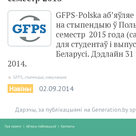
GFPS-Polska аб’яўляе
на стыпендыю ў Поль
семестр 2015 года (с
для студентаў і выпу
Беларусі. Дэдлайн 31
2014.
GFPS
,
стыпендыі
,
навучаньне
Навіны
02.09.2014
Дарэчы, за публікацыямі на Generation.by з
Пра праект
|
Аўтары публікацыяў
|
Кантакты