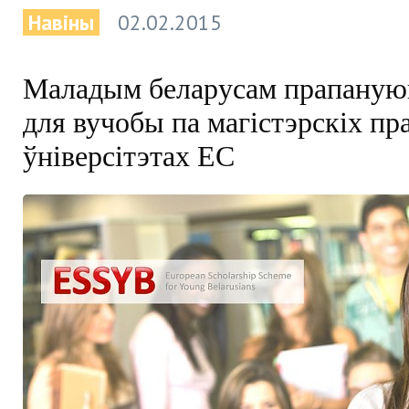
Навіны
02.02.2015
Маладым беларусам прапаную
для вучобы па магістэрскіх пр
ўніверсітэтах ЕС