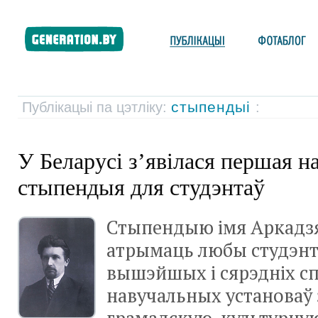
стыпендыі
Публікацыі па цэтліку:
:
У Беларусі з’явілася першая н
стыпендыя для студэнтаў
Стыпендыю імя Аркадз
атрымаць любы студэнт
вышэйшых і сярэдніх 
навучальных установаў 