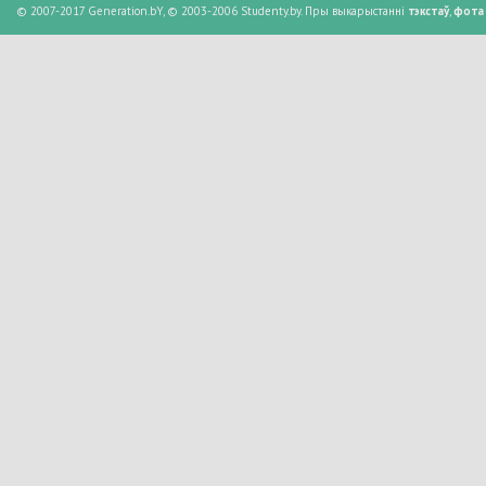
© 2007-2017 Generation.bY, © 2003-2006 Studenty.by. Пры выкарыстанні
тэкстаў
,
фота