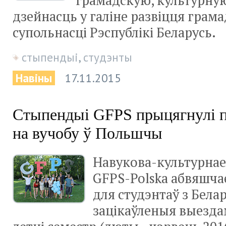
грамадскую, культурну
дзейнасць у галіне развіцця грам
супольнасці Рэспублікі Беларусь.
стыпендыі
,
студэнты
Навіны
17.11.2015
Стыпендыі GFPS прыцягнулі п
на вучобу ў Польшчы
Навукова-культурнае
GFPS-Polska абвяшча
для студэнтаў з Белару
зацікаўленыя выезда