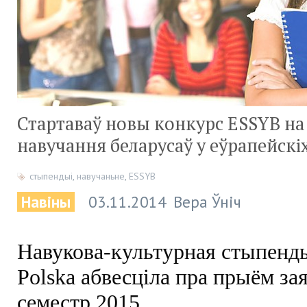
Стартаваў новы конкурс ESSYB на
навучання беларусаў у еўрапейскіх
стыпендыі
,
навучаньне
,
ESSYB
Навіны
03.11.2014
Вера Ўніч
Навукова-культурная стыпенд
Polska абвесціла пра прыём зая
семестр 2015