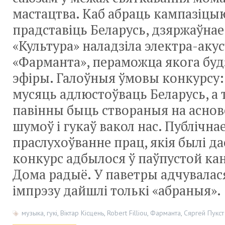
мастацтва. Каб абраць кампазіцыю
прадставіць Беларусь, дзяржаўна
«Культура» наладзіла электра-ак
«Фарманта», пераможца якога будз
эфіры. Галоўныя ўмовы конкурсу:
мусяць адлюстоўваць Беларусь, а 
павінны быць створаныя на асно
шумоў і гукаў вакол нас. Публічна
праслухоўванне прац, якія былі д
конкурс адбылося ў паўпустой кан
Дома радыё. У паветры адчувалас
імпрэзу дайшлі толькі «абраныя».
музыка
,
гукі
,
Віктар Кісцень
,
Robert Filliou
,
Фарманта
,
Сяргей Пукст