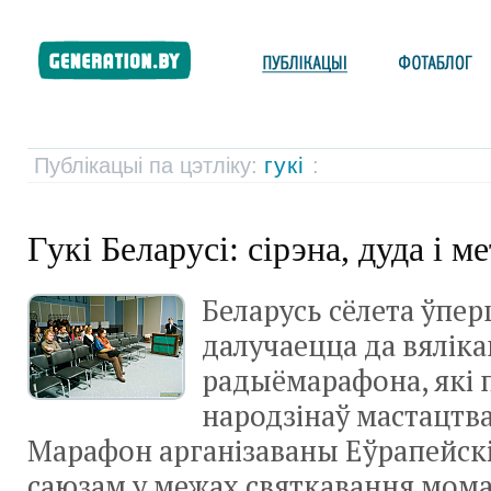
гукі
Публікацыі па цэтліку:
:
Гукі Беларусі: сірэна, дуда і м
Беларусь сёлета ўп
далучаецца да вяліка
радыёмарафона, які 
народзінаў мастацтв
Марафон арганізаваны Еўрапейс
саюзам у межах святкавання мома