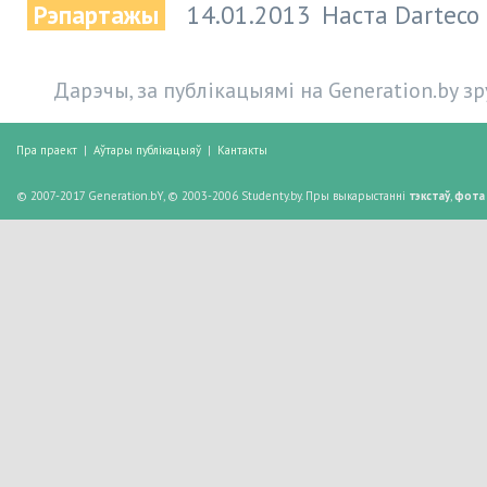
Рэпартажы
14.01.2013
Наста Darteco
Дарэчы, за публікацыямі на Generation.by з
Пра праект
|
Аўтары публікацыяў
|
Кантакты
© 2007-2017 Generation.bY, © 2003-2006 Studenty.by. Пры выкарыстанні
тэкстаў
,
фота