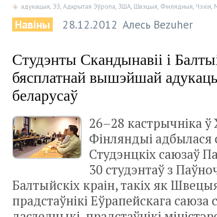
адукацыя
,
ЭЗ
,
Адкрытая Эўропа
,
ЗША
,
Швэцыя
,
Фінлядныя
,
Чэхія
,
Навіны
28.12.2012
Алесь Bezuher
Студэнты Скандынавіі і Балт
бясплатнай вышэйшай адукацы
беларусаў
26–28 кастрычніка ў 
Фінляндыі адбылася 
Студэнцкіх саюзаў П
30 студэнтаў з Паўн
Балтыйскіх краін, такіх як Швецыя,
прадстаўнікі Еўрапейскага саюза 
даследчыкі, прадстаўнікі міністэрс