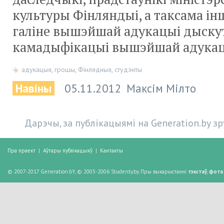
культуры Фінляндыі, а таксама ін
галіне вышэйшай адукацыі дыскут
камадыфікацыі вышэйшай адукац
адукацыя
,
грошы
,
Фінлядныя
,
студэнты
Навіны
05.11.2012
Максім Мілто
Дарэчы, за публікацыямі на Generation.by з
Пра праект
|
Аўтары публікацыяў
|
Кантакты
© 2007-2017 Generation.bY, © 2003-2006 Studenty.by. Пры выкарыстанні
тэкстаў
,
фота