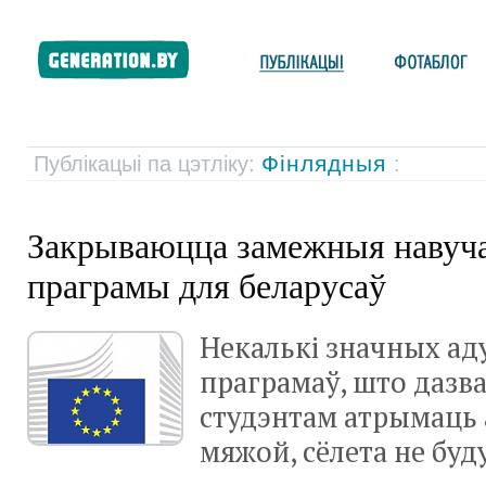
Фінлядныя
Публікацыі па цэтліку:
:
Закрываюцца замежныя навуч
праграмы для беларусаў
Некалькі значных а
праграмаў, што дазва
студэнтам атрымаць
мяжой, сёлета не буд