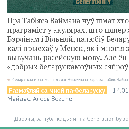
Пра Табіяса Ваймана чуў шмат хто
праграміст у акулярах, што цяпер
Бэрлінам і Вільняй, палюбіў Белару
калі прыехаў у Менск, як і многія 
вывучаць расейскую мову. Але ён 
«добрых беларускамоўных сяброў»
беларуская мова
,
мовы
,
людзі
,
Нямеччына
,
кар'ера
,
Табіяс Вайма
Размаўляй са мной па-беларуску
14.01
Майдас, Алесь Bezuher
Дарэчы, за публікацыямі на Generation.by з