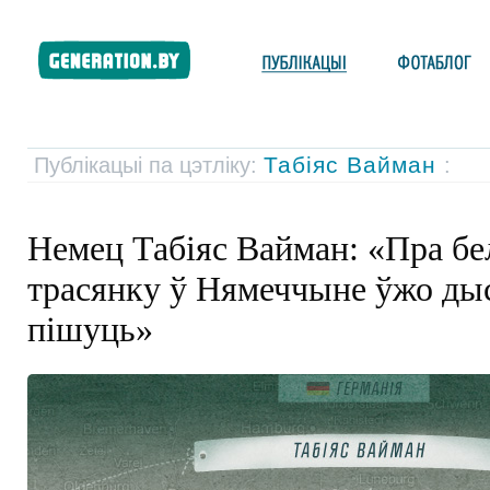
Табіяс Вайман
Публікацыі па цэтліку:
:
Немец Табіяс Вайман: «Пра б
трасянку ў Нямеччыне ўжо ды
пішуць»