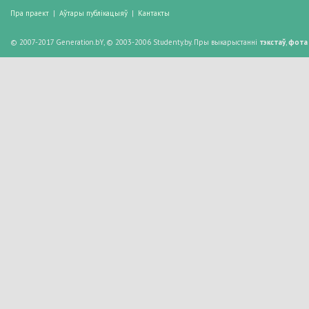
Пра праект
|
Аўтары публікацыяў
|
Кантакты
© 2007-2017 Generation.bY, © 2003-2006 Studenty.by. Пры выкарыстанні
тэкстаў
,
фота